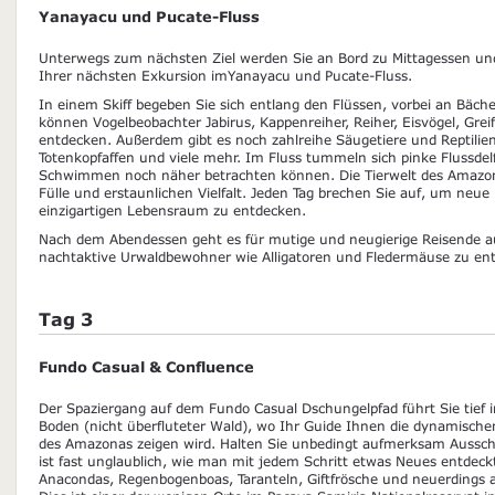
Yanayacu und Pucate-Fluss
Unterwegs zum nächsten Ziel werden Sie an Bord zu Mittagessen un
Ihrer nächsten Exkursion imYanayacu und Pucate-Fluss.
In einem Skiff begeben Sie sich entlang den Flüssen, vorbei an Bä
können Vogelbeobachter Jabirus, Kappenreiher, Reiher, Eisvögel, Grei
entdecken. Außerdem gibt es noch zahlreihe Säugetiere und Reptilien 
Totenkopfaffen und viele mehr. Im Fluss tummeln sich pinke Flussdelf
Schwimmen noch näher betrachten können. Die Tierwelt des Amazona
Fülle und erstaunlichen Vielfalt. Jeden Tag brechen Sie auf, um neue
einzigartigen Lebensraum zu entdecken.
Nach dem Abendessen geht es für mutige und neugierige Reisende a
nachtaktive Urwaldbewohner wie Alligatoren und Fledermäuse zu en
Tag 3
Fundo Casual & Confluence
Der Spaziergang auf dem Fundo Casual Dschungelpfad führt Sie tief 
Boden (nicht überfluteter Wald), wo Ihr Guide Ihnen die dynamische
des Amazonas zeigen wird. Halten Sie unbedingt aufmerksam Aussc
ist fast unglaublich, wie man mit jedem Schritt etwas Neues entdeckt
Anacondas, Regenbogenboas, Taranteln, Giftfrösche und neuerdings 