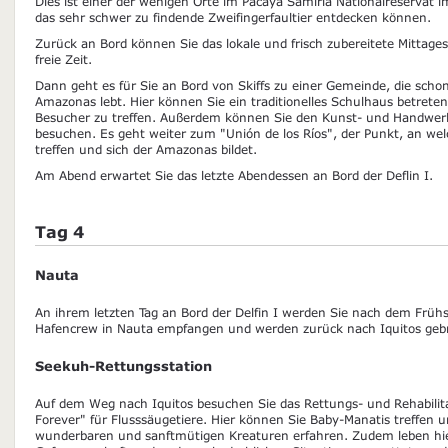
Dies ist einer der wenigen Orte im Pacaya Samiria Nationalreservat
das sehr schwer zu findende Zweifingerfaultier entdecken können.
Zurück an Bord können Sie das lokale und frisch zubereitete Mittag
freie Zeit.
Dann geht es für Sie an Bord von Skiffs zu einer Gemeinde, die scho
Amazonas lebt. Hier können Sie ein traditionelles Schulhaus betreten
Besucher zu treffen. Außerdem können Sie den Kunst- und Handwe
besuchen. Es geht weiter zum "Unión de los Ríos", der Punkt, an wel
treffen und sich der Amazonas bildet.
Am Abend erwartet Sie das letzte Abendessen an Bord der Deflin I.
Tag 4
Nauta
An ihrem letzten Tag an Bord der Delfin I werden Sie nach dem Früh
Hafencrew in Nauta empfangen und werden zurück nach Iquitos geb
Seekuh-Rettungsstation
Auf dem Weg nach Iquitos besuchen Sie das Rettungs- und Rehabil
Forever" für Flusssäugetiere. Hier können Sie Baby-Manatis treffen 
wunderbaren und sanftmütigen Kreaturen erfahren. Zudem leben hier