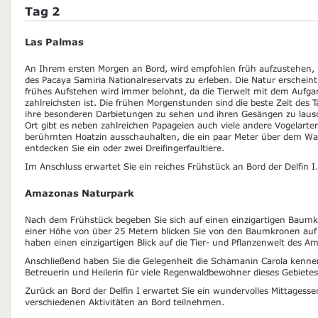
Tag 2
Las Palmas
An Ihrem ersten Morgen an Bord, wird empfohlen früh aufzustehen,
des Pacaya Samiria Nationalreservats zu erleben. Die Natur erscheint 
frühes Aufstehen wird immer belohnt, da die Tierwelt mit dem Aufg
zahlreichsten ist. Die frühen Morgenstunden sind die beste Zeit des
ihre besonderen Darbietungen zu sehen und ihren Gesängen zu lau
Ort gibt es neben zahlreichen Papageien auch viele andere Vogelart
berühmten Hoatzin ausschauhalten, die ein paar Meter über dem Wass
entdecken Sie ein oder zwei Dreifingerfaultiere.
Im Anschluss erwartet Sie ein reiches Frühstück an Bord der Delfin I.
Amazonas Naturpark
Nach dem Frühstück begeben Sie sich auf einen einzigartigen Baumk
einer Höhe von über 25 Metern blicken Sie von den Baumkronen au
haben einen einzigartigen Blick auf die Tier- und Pflanzenwelt des A
Anschließend haben Sie die Gelegenheit die Schamanin Carola kennenzu
Betreuerin und Heilerin für viele Regenwaldbewohner dieses Gebietes
Zurück an Bord der Delfin I erwartet Sie ein wundervolles Mittagess
verschiedenen Aktivitäten an Bord teilnehmen.