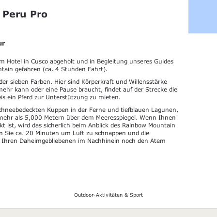
 Peru Pro
ur
 Hotel in Cusco abgeholt und in Begleitung unseres Guides
ain gefahren (ca. 4 Stunden Fahrt).
er sieben Farben. Hier sind Körperkraft und Willensstärke
mehr kann oder eine Pause braucht, findet auf der Strecke die
is ein Pferd zur Unterstützung zu mieten.
chneebedeckten Kuppen in der Ferne und tiefblauen Lagunen,
uf mehr als 5,000 Metern über dem Meeresspiegel. Wenn Ihnen
kt ist, wird das sicherlich beim Anblick des Rainbow Mountain
 Sie ca. 20 Minuten um Luft zu schnappen und die
die Ihren Daheimgebliebenen im Nachhinein noch den Atem
Outdoor-Aktivitäten & Sport