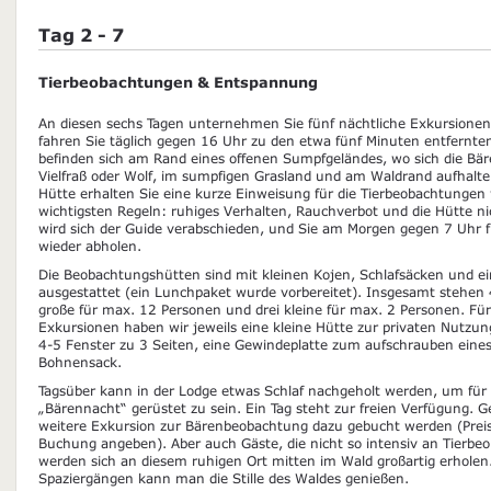
Tag 2 - 7
Tierbeobachtungen & Entspannung
An diesen sechs Tagen unternehmen Sie fünf nächtliche Exkursione
fahren Sie täglich gegen 16 Uhr zu den etwa fünf Minuten entfernt
befinden sich am Rand eines offenen Sumpfgeländes, wo sich die Bäre
Vielfraß oder Wolf, im sumpfigen Grasland und am Waldrand aufhalt
Hütte erhalten Sie eine kurze Einweisung für die Tierbeobachtungen
wichtigsten Regeln: ruhiges Verhalten, Rauchverbot und die Hütte ni
wird sich der Guide verabschieden, und Sie am Morgen gegen 7 Uhr f
wieder abholen.
Die Beobachtungshütten sind mit kleinen Kojen, Schlafsäcken und ein
ausgestattet (ein Lunchpaket wurde vorbereitet). Insgesamt stehen 
große für max. 12 Personen und drei kleine für max. 2 Personen. Für
Exkursionen haben wir jeweils eine kleine Hütte zur privaten Nutzun
4-5 Fenster zu 3 Seiten, eine Gewindeplatte zum aufschrauben eines
Bohnensack.
Tagsüber kann in der Lodge etwas Schlaf nachgeholt werden, um für
„Bärennacht“ gerüstet zu sein. Ein Tag steht zur freien Verfügung. G
weitere Exkursion zur Bärenbeobachtung dazu gebucht werden (Preis 
Buchung angeben). Aber auch Gäste, die nicht so intensiv an Tierbeo
werden sich an diesem ruhigen Ort mitten im Wald großartig erholen
Spaziergängen kann man die Stille des Waldes genießen.