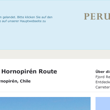
n gelandet. Bitte klicken Sie auf den
e auf unserer Hauptwebseite zu
& Hornopirén Route
Über di
Fjord R
rnopirén, Chile
Entdecke
Carreter