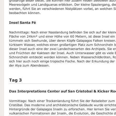
großartige Bilder bietet. Sie können hier zudem neben Seelöwen auc
Meeresvögeln und Landiguanas erblicken. Der kleine Spaziergang, di
werden, führt Sie an verschiedenen Nistplätzen vorbei, an welchen S
beobachten können.
Insel Santa Fé
Nachmittags: Nach einer Nasslandung befinden Sie sich auf der kleine
Fläche von 24km² und einer Höhe von 60 Metern, ist diese Insel ein 
tümmeln sich Seehunde, über deren Köpfe Galapagos Falken kreisen. 
türkisem Wasser, welches einen großartigen Platz zum Schnorcheln b
dieser Insel auch eine der zwei Landechsenarten des Archipels. Sie e
und Früchten der Kakteen der Insel. Auch Unterwasser gibt es viele
Schnorcheln entdeckt werden können. Neben Wasserschildkröten, 
sich hier auch noch einige tropische Fische. Nach der Erkundung der 
der Alya zum Abendessen.
Tag 3
Das Interpretations Center auf San Cristobal & Kicker Ro
Vormittags: Nach einer Trockenlandung führt Sie der Reiseleiter zum
Cristóbal. Das moderne und architektonische Gebäude wurde errichte
Hintergründe der Galapagos Inseln zu erforschen. Hier lernen Sie ver
vulkanischen Formationen der Inseln, die Evolution, die Geschichte