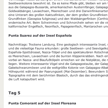
Seelöwenkolonie bewohnt ist. Da es keine Pfade gibt, bleiben wir am
aus die Galapagos-Bussarde, amerikanischen Austernfänger, Galapag
Goldwaldsänger, Lavaechsen, Meerechsen und drei Darwinfinkenarten:
eine Unterart des großen Kaktusfinken, der dem großen Grundfinken 
Grundfinken (Geospiza fuliginosa) und den Waldsängerfinken (Certhid
endemische Art. Beim Schwimmen und Schnorcheln sehen wir die vie
kalifornischer Engelfisch, Neonfisch, Papageienfisch, Mantarochen und
Punta Suarez auf der Insel Española
Nachmittags: Trockene Landung. Eine geologisch interessante Insel,
und die vielseitige Fauna erkunden: große Seelöwen- und Seevögelkol
Española-Spottdrossel, Nazca-Tölpel und des spektakulären Rotschnab
es Meerechsen, Lavaechsen und die bunten Klippenkrabben. Nach ei
vorbei an Nazca- and Blaufußtölpeln erreichen wir die Nistplätze, d
liegen. Weitere interessante Vögel sind die Galapagostaube, der Gala
Gabelschwanzmöwen und die weltgrößte Kolonie von Galapagos-Albatr
Höhepunkt während der Paarungszeit (Mai-Dezember). Bewundern Si
Topographie mit dem berühmten Blasloch, durch das das eindringend
die Luft katapultiert wird.
Tag 5
Punta Comorant auf der Insel Floreana