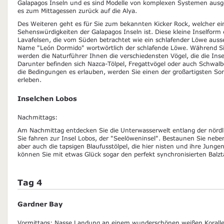
Galapagos Inseln und es sind Modelle von komplexen Systemen ausg
es zum Mittagessen zurück auf die Alya.
Des Weiteren geht es für Sie zum bekannten Kicker Rock, welcher e
Sehenswürdigkeiten der Galapagos Inseln ist. Diese kleine Inselform
Lavafelsen, die vom Süden betrachtet wie ein schlafender Löwe auss
Name "León Dormido" wortwörtlich der schlafende Löwe. Während Si
werden die Naturführer Ihnen die verschiedensten Vögel, die die In
Darunter befinden sich Nazca-Tölpel, Fregattvögel oder auch Sch
die Bedingungen es erlauben, werden Sie einen der großartigsten S
erleben.
Inselchen Lobos
Nachmittags:
Am Nachmittag entdecken Sie die Unterwasserwelt entlang der nördli
Sie fahren zur Insel Lobos, der "Seelöweninsel". Bestaunen Sie neb
aber auch die tapsigen Blaufusstölpel, die hier nisten und ihre Junge
können Sie mit etwas Glück sogar den perfekt synchronisierten Balz
Tag 4
Gardner Bay
Vormittags: Nasse Landung an einem wunderschönen weißen Korallen