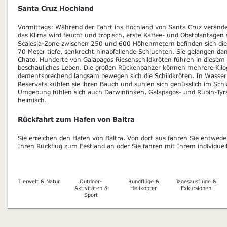
Santa Cruz Hochland
Vormittags: Während der Fahrt ins Hochland von Santa Cruz veränder
das Klima wird feucht und tropisch, erste Kaffee- und Obstplantagen
Scalesia-Zone zwischen 250 und 600 Höhenmetern befinden sich die 
70 Meter tiefe, senkrecht hinabfallende Schluchten. Sie gelangen da
Chato. Hunderte von Galapagos Riesenschildkröten führen in diesem Te
beschauliches Leben. Die großen Rückenpanzer können mehrere Kil
dementsprechend langsam bewegen sich die Schildkröten. In Wasser
Reservats kühlen sie ihren Bauch und suhlen sich genüsslich im Sch
Umgebung fühlen sich auch Darwinfinken, Galapagos- und Rubin-Ty
heimisch.
Rückfahrt zum Hafen von Baltra
Sie erreichen den Hafen von Baltra. Von dort aus fahren Sie entwed
Ihren Rückflug zum Festland an oder Sie fahren mit Ihrem individue
Tierwelt & Natur
Outdoor-
Rundflüge &
Tagesausflüge &
Aktivitäten &
Helikopter
Exkursionen
Sport