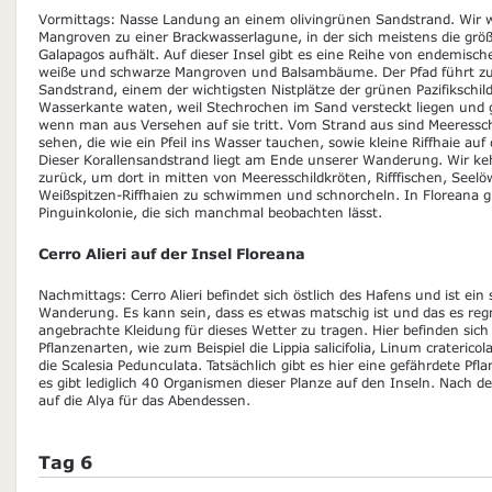
Vormittags: Nasse Landung an einem olivingrünen Sandstrand. Wir
Mangroven zu einer Brackwasserlagune, in der sich meistens die grö
Galapagos aufhält. Auf dieser Insel gibt es eine Reihe von endemische
weiße und schwarze Mangroven und Balsambäume. Der Pfad führt z
Sandstrand, einem der wichtigsten Nistplätze der grünen Pazifikschild
Wasserkante waten, weil Stechrochen im Sand versteckt liegen und 
wenn man aus Versehen auf sie tritt. Vom Strand aus sind Meeressch
sehen, die wie ein Pfeil ins Wasser tauchen, sowie kleine Riffhaie a
Dieser Korallensandstrand liegt am Ende unserer Wanderung. Wir ke
zurück, um dort in mitten von Meeresschildkröten, Rifffischen, Seel
Weißspitzen-Riffhaien zu schwimmen und schnorcheln. In Floreana gi
Pinguinkolonie, die sich manchmal beobachten lässt.
Cerro Alieri auf der Insel Floreana
Nachmittags: Cerro Alieri befindet sich östlich des Hafens und ist ein 
Wanderung. Es kann sein, dass es etwas matschig ist und das es regn
angebrachte Kleidung für dieses Wetter zu tragen. Hier befinden sich
Pflanzenarten, wie zum Beispiel die Lippia salicifolia, Linum craterico
die Scalesia Pedunculata. Tatsächlich gibt es hier eine gefährdete Pfl
es gibt lediglich 40 Organismen dieser Planze auf den Inseln. Nach 
auf die Alya für das Abendessen.
Tag 6