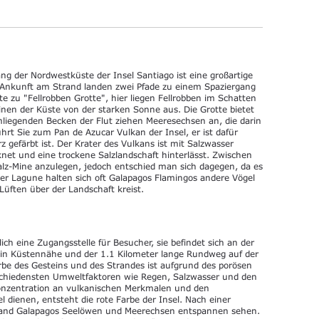
ng der Nordwestküste der Insel Santiago ist eine großartige
r Ankunft am Strand landen zwei Pfade zu einem Spaziergang
te zu "Fellrobben Grotte", hier liegen Fellrobben im Schatten
inen der Küste von der starken Sonne aus. Die Grotte bietet
mliegenden Becken der Flut ziehen Meeresechsen an, die darin
hrt Sie zum Pan de Azucar Vulkan der Insel, er ist dafür
z gefärbt ist. Der Krater des Vulkans ist mit Salzwasser
knet und eine trockene Salzlandschaft hinterlässt. Zwischen
z-Mine anzulegen, jedoch entschied man sich dagegen, da es
n der Lagune halten sich oft Galapagos Flamingos andere Vögel
Lüften über der Landschaft kreist.
lich eine Zugangsstelle für Besucher, sie befindet sich an der
e in Küstennähe und der 1.1 Kilometer lange Rundweg auf der
rbe des Gesteins und des Strandes ist aufgrund des porösen
schiedensten Umweltfaktoren wie Regen, Salzwasser und den
nzentration an vulkanischen Merkmalen und den
l dienen, entsteht die rote Farbe der Insel. Nach einer
rand Galapagos Seelöwen und Meerechsen entspannen sehen.