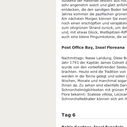
Südseite der Halbinsel besteht aus no
sehr angenehm weich und glatt anfüh
entdecken, die den sandigen Boden lie
Jahres kommen die pazifischen grünen 
Am nächsten Morgen können Sie eventu
noch einen erschöpften und verspätet
zum olivgrünen Strand zurück, um dort
und, mit etwas Glück, Weißspitzen-Rif
auch eine kleine Pinguinkolonie, die 
Post Office Bay, Insel Floreana
Nachmittags: Nasse Landung. Diese Buc
Jahr 1793 der Kapitän James Colnett dor
wurde von den vorbeifahrenden Seeleu
brachten. Heute wird die Tradition von
werden in die Tonne gelegt und solle
Wochen, Monate und manchmal sogar J
Ihnen da. Zu sehen sind ebenfalls Da
Schnorchelmöglichkeiten mit grünen Paz
Flora bekannt: Scalesia villosa, Lecoc
Schnorchelliebhaber können sich am 
Tag 6