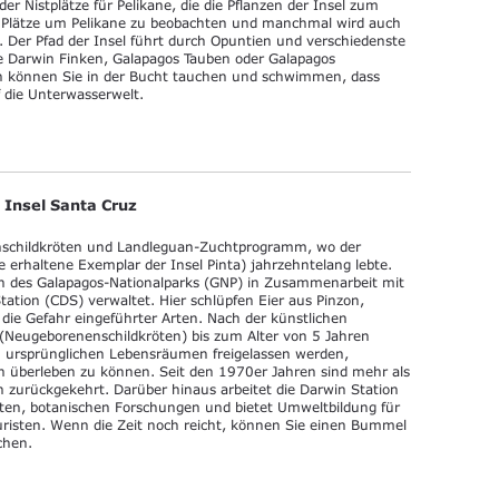
er Nistplätze für Pelikane, die die Pflanzen der Insel zum
en Plätze um Pelikane zu beobachten und manchmal wird auch
. Der Pfad der Insel führt durch Opuntien und verschiedenste
 Darwin Finken, Galapagos Tauben oder Galapagos
ch können Sie in der Bucht tauchen und schwimmen, dass
f die Unterwasserwelt.
 Insel Santa Cruz
nschildkröten und Landleguan-Zuchtprogramm, wo der
erhaltene Exemplar der Insel Pinta) jahrzehntelang lebte.
n des Galapagos-Nationalparks (GNP) in Zusammenarbeit mit
ation (CDS) verwaltet. Hier schlüpfen Eier aus Pinzon,
die Gefahr eingeführter Arten. Nach der künstlichen
 (Neugeborenenschildkröten) bis zum Alter von 5 Jahren
en ursprünglichen Lebensräumen freigelassen werden,
n überleben zu können. Seit den 1970er Jahren sind mehr als
 zurückgekehrt. Darüber hinaus arbeitet die Darwin Station
kten, botanischen Forschungen und bietet Umweltbildung für
uristen. Wenn die Zeit noch reicht, können Sie einen Bummel
chen.