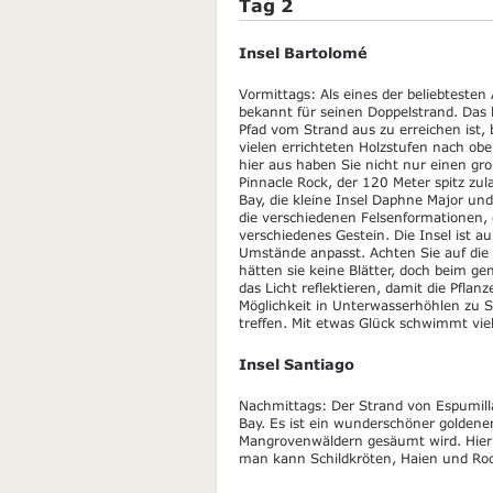
Tag 2
Insel Bartolomé
Vormittags: Als eines der beliebtesten
bekannt für seinen Doppelstrand. Das 
Pfad vom Strand aus zu erreichen ist,
vielen errichteten Holzstufen nach oben
hier aus haben Sie nicht nur einen gr
Pinnacle Rock, der 120 Meter spitz zu
Bay, die kleine Insel Daphne Major u
die verschiedenen Felsenformationen, 
verschiedenes Gestein. Die Insel ist a
Umstände anpasst. Achten Sie auf die 
hätten sie keine Blätter, doch beim g
das Licht reflektieren, damit die Pfl
Möglichkeit in Unterwasserhöhlen zu S
treffen. Mit etwas Glück schwimmt viel
Insel Santiago
Nachmittags: Der Strand von Espumilla
Bay. Es ist ein wunderschöner goldene
Mangrovenwäldern gesäumt wird. Hie
man kann Schildkröten, Haien und Ro