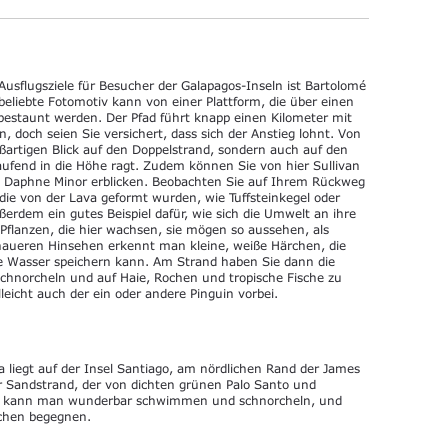
 Ausflugsziele für Besucher der Galapagos-Inseln ist Bartolomé
beliebte Fotomotiv kann von einer Plattform, die über einen
 bestaunt werden. Der Pfad führt knapp einen Kilometer mit
, doch seien Sie versichert, dass sich der Anstieg lohnt. Von
oßartigen Blick auf den Doppelstrand, sondern auch auf den
laufend in die Höhe ragt. Zudem können Sie von hier Sullivan
nd Daphne Minor erblicken. Beobachten Sie auf Ihrem Rückweg
die von der Lava geformt wurden, wie Tuffsteinkegel oder
ußerdem ein gutes Beispiel dafür, wie sich die Umwelt an ihre
Pflanzen, die hier wachsen, sie mögen so aussehen, als
enaueren Hinsehen erkennt man kleine, weiße Härchen, die
anze Wasser speichern kann. Am Strand haben Sie dann die
chnorcheln und auf Haie, Rochen und tropische Fische zu
leicht auch der ein oder andere Pinguin vorbei.
 liegt auf der Insel Santiago, am nördlichen Rand der James
r Sandstrand, der von dichten grünen Palo Santo und
r kann man wunderbar schwimmen und schnorcheln, und
chen begegnen.