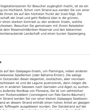
e Vegetationszonen für Besucher zugänglich macht, ist sie ein
flug ins Hochland. Schon vom Strand aus werden Sie von einer
ie Ihnen bis auf den höchsten Punkt der Insel folgt. Die
tschaft der Insel und geht fließend über in die grünen,
er einen starken Kontrast zu den anderen Inseln, welche
ufweisen. Besuchen Sie gemeinsam mit Ihrem Reiseleiter
wie dem Riesenschildkröten-Reservat und den bekannten
 atemberaubende Landschaft und einen kurzen Spaziergang
a
Orte auf den Galapagos-Inseln, um Flamingos, neben anderen
pielsweise Spießenten (oder Bahama-Enten). Die salzige
on Dutzenden dieser eleganten, exotischen, aber nervösen
schlossen ist und die Lagune austrocknet, dann neigen die
um in anderen Salzseen nach Garnelen und Algen zu suchen.
as äußerste Nordkap von Floreana, Sie ist von zahlreichen
chen Trockenwäldern (vorwiegend von Palo-Santo-Bäumen)
m Strand werden Sie von einer kleinen Galapagos Seelöwen-
 Sand an diesem Strand enthält einen hohen Anteil an glasigen
nden Tuffkegeln ausgeblasen wurden. Der Sandstrand auf der