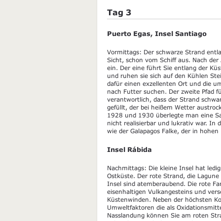
Tag 3
Puerto Egas, Insel Santiago
Vormittags: Der schwarze Strand entla
Sicht, schon vom Schiff aus. Nach de
ein. Der eine führt Sie entlang der Küs
und ruhen sie sich auf den Kühlen Ste
dafür einen exzellenten Ort und die u
nach Futter suchen. Der zweite Pfad fü
verantwortlich, dass der Strand schwar
gefüllt, der bei heißem Wetter austroc
1928 und 1930 überlegte man eine Sal
nicht realisierbar und lukrativ war. I
wie der Galapagos Falke, der in hohen 
Insel Rábida
Nachmittags: Die kleine Insel hat ledig
Ostküste. Der rote Strand, die Lagun
Insel sind atemberaubend. Die rote Fa
eisenhaltigen Vulkangesteins und ver
Küstenwinden. Neben der höchsten Ko
Umweltfaktoren die als Oxidationsmitte
Nasslandung können Sie am roten St