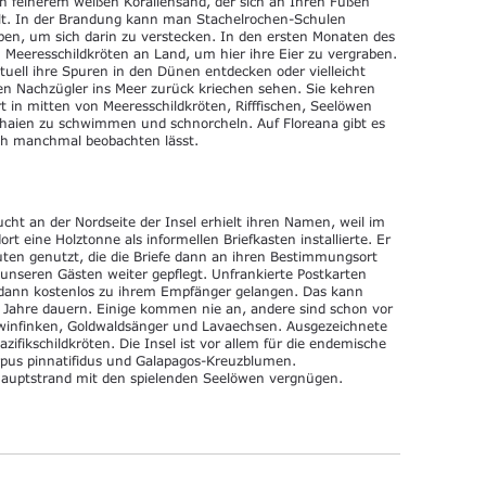
ch feinerem weißen Korallensand, der sich an Ihren Füßen
lt. In der Brandung kann man Stachelrochen-Schulen
ben, um sich darin zu verstecken. In den ersten Monaten des
Meeresschildkröten an Land, um hier ihre Eier zu vergraben.
ell ihre Spuren in den Dünen entdecken oder vielleicht
en Nachzügler ins Meer zurück kriechen sehen. Sie kehren
 in mitten von Meeresschildkröten, Rifffischen, Seelöwen
fhaien zu schwimmen und schnorcheln. Auf Floreana gibt es
sich manchmal beobachten lässt.
ht an der Nordseite der Insel erhielt ihren Namen, weil im
t eine Holztonne als informellen Briefkasten installierte. Er
ten genutzt, die die Briefe dann an ihren Bestimmungsort
 unseren Gästen weiter gepflegt. Unfrankierte Postkarten
n dann kostenlos zu ihrem Empfänger gelangen. Das kann
ahre dauern. Einige kommen nie an, andere sind schon vor
rwinfinken, Goldwaldsänger und Lavaechsen. Ausgezeichnete
ifikschildkröten. Die Insel ist vor allem für die endemische
arpus pinnatifidus und Galapagos-Kreuzblumen.
Hauptstrand mit den spielenden Seelöwen vergnügen.