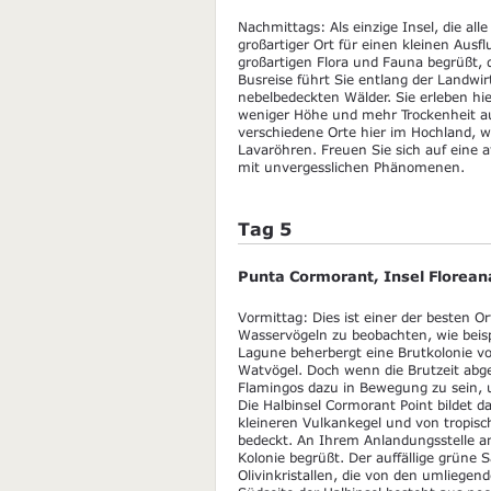
Nachmittags: Als einzige Insel, die all
großartiger Ort für einen kleinen Aus
großartigen Flora und Fauna begrüßt, d
Busreise führt Sie entlang der Landwir
nebelbedeckten Wälder. Sie erleben hi
weniger Höhe und mehr Trockenheit a
verschiedene Orte hier im Hochland, 
Lavaröhren. Freuen Sie sich auf eine
mit unvergesslichen Phänomenen.
Tag 5
Punta Cormorant, Insel Florean
Vormittag: Dies ist einer der besten 
Wasservögeln zu beobachten, wie beis
Lagune beherbergt eine Brutkolonie v
Watvögel. Doch wenn die Brutzeit abge
Flamingos dazu in Bewegung zu sein, 
Die Halbinsel Cormorant Point bildet d
kleineren Vulkankegel und von tropis
bedeckt. An Ihrem Anlandungsstelle a
Kolonie begrüßt. Der auffällige grüne
Olivinkristallen, die von den umliege