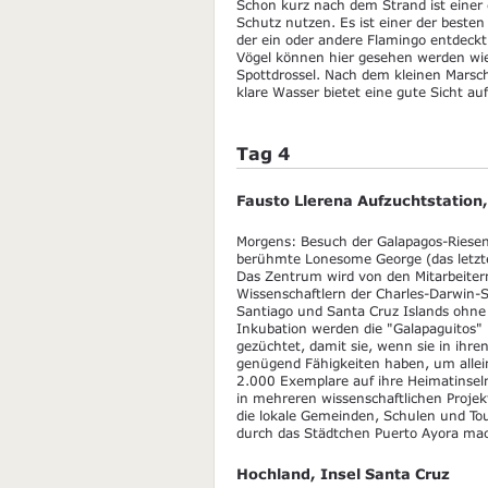
Schon kurz nach dem Strand ist einer d
Schutz nutzen. Es ist einer der best
der ein oder andere Flamingo entdeckt
Vögel können hier gesehen werden wie
Spottdrossel. Nach dem kleinen Mars
klare Wasser bietet eine gute Sicht au
Tag 4
Fausto Llerena Aufzuchtstation,
Morgens: Besuch der Galapagos-Riese
berühmte Lonesome George (das letzte 
Das Zentrum wird von den Mitarbeiter
Wissenschaftlern der Charles-Darwin-St
Santiago und Santa Cruz Islands ohne 
Inkubation werden die "Galapaguitos"
gezüchtet, damit sie, wenn sie in ihr
genügend Fähigkeiten haben, um allei
2.000 Exemplare auf ihre Heimatinseln
in mehreren wissenschaftlichen Proje
die lokale Gemeinden, Schulen und To
durch das Städtchen Puerto Ayora ma
Hochland, Insel Santa Cruz