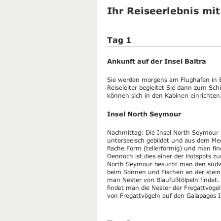
Ihr Reiseerlebnis mit
Tag 1
Ankunft auf der Insel Baltra
Sie werden morgens am Flughafen in B
Reiseleiter begleitet Sie dann zum Sc
können sich in den Kabinen einrichten
Insel North Seymour
Nachmittag: Die Insel North Seymour i
unterseeisch gebildet und aus dem Mee
flache Form (tellerförmig) und man fin
Dennoch ist dies einer der Hotspots 
North Seymour besucht man den südwes
beim Sonnen und Fischen an der steini
man Nester von Blaufußtölpeln findet. 
findet man die Nester der Fregattvöge
von Fregattvögeln auf den Galapagos I