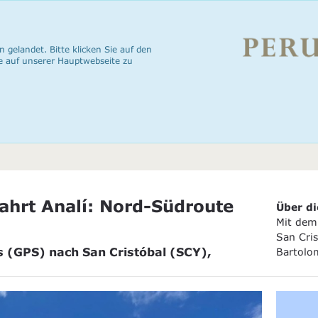
n gelandet. Bitte klicken Sie auf den
e auf unserer Hauptwebseite zu
ahrt Analí: Nord-Südroute
Über di
Mit dem 
San Cris
s (GPS) nach San Cristóbal (SCY),
Bartolo