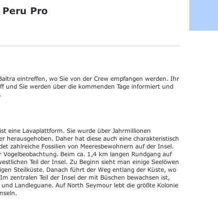
 Peru Pro
altra eintreffen, wo Sie von der Crew empfangen werden. Ihr
hiff und Sie werden über die kommenden Tage informiert und
.
st eine Lavaplattform. Sie wurde über Jahrmillionen
r herausgehoben. Daher hat diese auch eine charakteristisch
det zahlreiche Fossilien von Meeresbewohnern auf der Insel.
zur Vogelbeobachtung. Beim ca. 1,4 km langen Rundgang auf
tlichen Teil der Insel. Zu Beginn sieht man einige Seelöwen
gen Steilküste. Danach führt der Weg entlang der Küste, wo
Im zentralen Teil der Insel der mit Büschen bewachsen ist,
l und Landleguane. Auf North Seymour lebt die größte Kolonie
nseln.