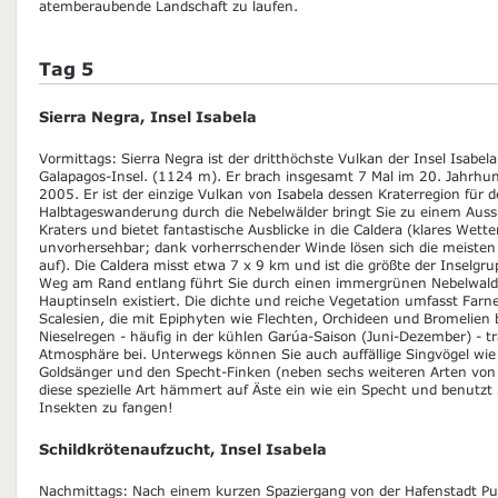
atemberaubende Landschaft zu laufen.
Tag 5
Sierra Negra, Insel Isabela
Vormittags: Sierra Negra ist der dritthöchste Vulkan der Insel Isabel
Galapagos-Insel. (1124 m). Er brach insgesamt 7 Mal im 20. Jahrhun
2005. Er ist der einzige Vulkan von Isabela dessen Kraterregion für d
Halbtageswanderung durch die Nebelwälder bringt Sie zu einem Aus
Kraters und bietet fantastische Ausblicke in die Caldera (klares Wette
unvorhersehbar; dank vorherrschender Winde lösen sich die meiste
auf). Die Caldera misst etwa 7 x 9 km und ist die größte der Inselg
Weg am Rand entlang führt Sie durch einen immergrünen Nebelwald,
Hauptinseln existiert. Die dichte und reiche Vegetation umfasst Fa
Scalesien, die mit Epiphyten wie Flechten, Orchideen und Bromelien 
Nieselregen - häufig in der kühlen Garúa-Saison (Juni-Dezember) - tr
Atmosphäre bei. Unterwegs können Sie auch auffällige Singvögel wie
Goldsänger und den Specht-Finken (neben sechs weiteren Arten von
diese spezielle Art hämmert auf Äste ein wie ein Specht und benutz
Insekten zu fangen!
Schildkrötenaufzucht, Insel Isabela
Nachmittags: Nach einem kurzen Spaziergang von der Hafenstadt Puer