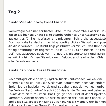
Tag 2
Punta Vicente Roca, Insel Isabela
Vormittags: Als einer der besten Orte um zu Schnorcheln oder zu Ta
haben Sie hier die Chance eine atemberaubende Unterwasserwelt zu
aus geht es für Sie ins Wasser und mit einem Schnorchel ausgestatte
Doch auch die Landschaft hier ist großartig, blicken Sie auf die Klip
die diese formten. Die Bucht liegt geschützt vor Wellen, was Ihnen di
wenig Erfahrung hier ungestört und in Ruhe zu Schnorcheln. Halten
Delfinen, Galapagos Seelöwen, Tunfischen, Blaufußtölpeln und viel
es möglich ist, können Sie mit einem Beiboot auch einige der Höhl
oder Fellrobben treffen.
Punta Espinoza, Insel Fernandina
Nachmittags: Als eine der jüngsten Inseln, entstanden vor ca. 700 0
zudem die einzige Insel, die weder von Säugetieren noch von ander
Endemischen besiedelt wurde und ist daher eines der wenigen unbe
Der Vulkan "La Cumbre" brach 2005 das letzte Mal aus und beherrsc
Lavafeldern bis zum Ozean. Das Highlight der Insel ist der Nistplatz d
Kormoran. Zudem haben Sie hier im Norden der Insel die Chance G
und einige Galapagos Pinguine zu sehen. Mit ein wenig Glück könne
Galapagos Falke über Ihren Köpfen kreisen sehen.