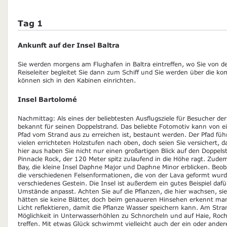
Tag 1
Ankunft auf der Insel Baltra
Sie werden morgens am Flughafen in Baltra eintreffen, wo Sie von 
Reiseleiter begleitet Sie dann zum Schiff und Sie werden über die 
können sich in den Kabinen einrichten.
Insel Bartolomé
Nachmittag: Als eines der beliebtesten Ausflugsziele für Besucher de
bekannt für seinen Doppelstrand. Das beliebte Fotomotiv kann von ei
Pfad vom Strand aus zu erreichen ist, bestaunt werden. Der Pfad füh
vielen errichteten Holzstufen nach oben, doch seien Sie versichert, d
hier aus haben Sie nicht nur einen großartigen Blick auf den Doppel
Pinnacle Rock, der 120 Meter spitz zulaufend in die Höhe ragt. Zude
Bay, die kleine Insel Daphne Major und Daphne Minor erblicken. Be
die verschiedenen Felsenformationen, die von der Lava geformt wurde
verschiedenes Gestein. Die Insel ist außerdem ein gutes Beispiel dafü
Umstände anpasst. Achten Sie auf die Pflanzen, die hier wachsen, si
hätten sie keine Blätter, doch beim genaueren Hinsehen erkennt man
Licht reflektieren, damit die Pflanze Wasser speichern kann. Am Str
Möglichkeit in Unterwasserhöhlen zu Schnorcheln und auf Haie, Roch
treffen. Mit etwas Glück schwimmt vielleicht auch der ein oder ander