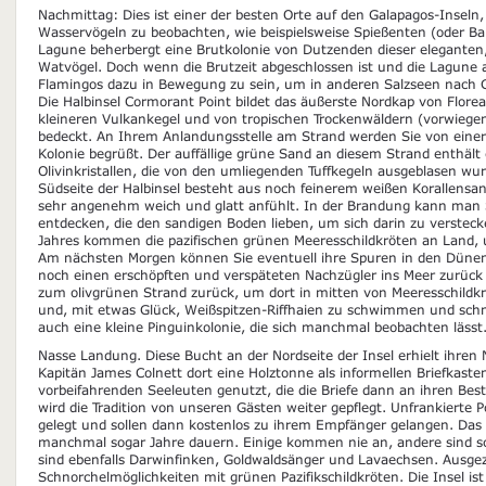
Nachmittag: Dies ist einer der besten Orte auf den Galapagos-Insel
Wasservögeln zu beobachten, wie beispielsweise Spießenten (oder Ba
Lagune beherbergt eine Brutkolonie von Dutzenden dieser eleganten
Watvögel. Doch wenn die Brutzeit abgeschlossen ist und die Lagune 
Flamingos dazu in Bewegung zu sein, um in anderen Salzseen nach 
Die Halbinsel Cormorant Point bildet das äußerste Nordkap von Florea
kleineren Vulkankegel und von tropischen Trockenwäldern (vorwieg
bedeckt. An Ihrem Anlandungsstelle am Strand werden Sie von einer
Kolonie begrüßt. Der auffällige grüne Sand an diesem Strand enthält
Olivinkristallen, die von den umliegenden Tuffkegeln ausgeblasen wu
Südseite der Halbinsel besteht aus noch feinerem weißen Korallensan
sehr angenehm weich und glatt anfühlt. In der Brandung kann man
entdecken, die den sandigen Boden lieben, um sich darin zu verstec
Jahres kommen die pazifischen grünen Meeresschildkröten an Land, u
Am nächsten Morgen können Sie eventuell ihre Spuren in den Dünen 
noch einen erschöpften und verspäteten Nachzügler ins Meer zurück
zum olivgrünen Strand zurück, um dort in mitten von Meeresschildkr
und, mit etwas Glück, Weißspitzen-Riffhaien zu schwimmen und schno
auch eine kleine Pinguinkolonie, die sich manchmal beobachten lässt
Nasse Landung. Diese Bucht an der Nordseite der Insel erhielt ihren
Kapitän James Colnett dort eine Holztonne als informellen Briefkasten
vorbeifahrenden Seeleuten genutzt, die die Briefe dann an ihren Be
wird die Tradition von unseren Gästen weiter gepflegt. Unfrankierte 
gelegt und sollen dann kostenlos zu ihrem Empfänger gelangen. Da
manchmal sogar Jahre dauern. Einige kommen nie an, andere sind s
sind ebenfalls Darwinfinken, Goldwaldsänger und Lavaechsen. Ausge
Schnorchelmöglichkeiten mit grünen Pazifikschildkröten. Die Insel is