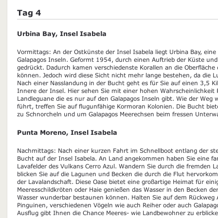
Tag 4
Urbina Bay, Insel Isabela
Vormittags: An der Ostkünste der Insel Isabela liegt Urbina Bay, ein
Galapagos Inseln. Geformt 1954, durch einen Auftrieb der Küste u
gedrückt. Dadurch kamen verschiedenste Korallen an die Oberfläche
können. Jedoch wird diese Sicht nicht mehr lange bestehen, da die Luft
Nach einer Nasslandung in der Bucht geht es für Sie auf einen 3,5 K
Innere der Insel. Hier sehen Sie mit einer hohen Wahrscheinlichkeit
Landleguane die es nur auf den Galapagos Inseln gibt. Wie der Weg w
führt, treffen Sie auf flugunfähige Kormoran Kolonien. Die Bucht bie
zu Schnorcheln und um Galapagos Meerechsen beim fressen Unterwa
Punta Moreno, Insel Isabela
Nachmittags: Nach einer kurzen Fahrt im Schnellboot entlang der ste
Bucht auf der Insel Isabela. An Land angekommen haben Sie eine fan
Lavafelder des Vulkans Cerro Azul. Wandern Sie durch die fremden La
blicken Sie auf die Lagunen und Becken die durch die Flut hervor
der Lavalandschaft. Diese Oase bietet eine großartige Heimat für ein
Meeresschildkröten oder Haie genießen das Wasser in den Becken der F
Wasser wunderbar bestaunen können. Halten Sie auf dem Rückweg 
Pinguinen, verschiedenen Vögeln wie auch Reiher oder auch Galapago
Ausflug gibt Ihnen die Chance Meeres- wie Landbewohner zu erblick