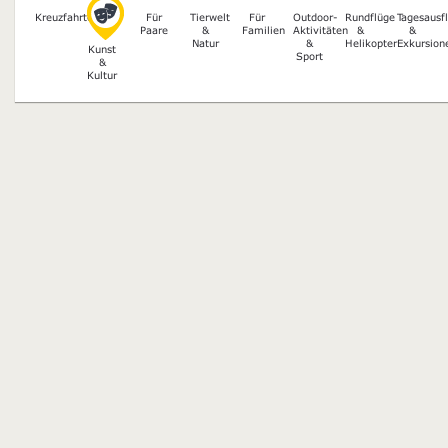
Kreuzfahrten
Für
Tierwelt
Für
Outdoor-
Rundflüge
Tagesausf
Paare
&
Familien
Aktivitäten
&
&
Natur
&
Helikopter
Exkursion
Kunst
Sport
&
Kultur