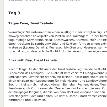
Tag 3
Tagus Cove, Insel Isabela
Vormittags: Sie unternehmen einen Ausflug zur berüchtigten Tagus 
hinweg beliebter Ankerplatz von Piraten und Walfängern. In der tief
flugunfähige Kormorane, Noddi-Seeschwalben, Sturmtaucher und Blauf
durch trockene Balsambaumwälder und Kakteen führt zu einem extr
Kratersee (Laguna Darwin). Meeresschildkröten und Meeresechsen w
zu schätzen, so dass sich die Bucht trotz der vielen grünen Algen z
Elizabeth Bay, Insel Isabela
Nachmittags: An der Ostküste der Insel Isabela liegt die kleine Bucht 
Lebewesen des Archipels. Die Küste ist bereichert mit Mangrovenbä
umliegenden Lavafeldern stehen. Mit kleinen Inseln und einem steiner
einen einzigartigen Lebensraum für viele Meeres- und Landbewohner.
Bucht mit einem Schnellboot können Sie neben Rochen, Haien, Meere
Seelöwen auch Kormorane oder Meerechsen an Land entdecken. Zudem
der Galapagos Pinguine, die Sie von dem Boot aus erspähen können.
Red Mangrove Cove und halten Sie dort Ausschau nach verschiedene
Kormorane und Seelöwen.