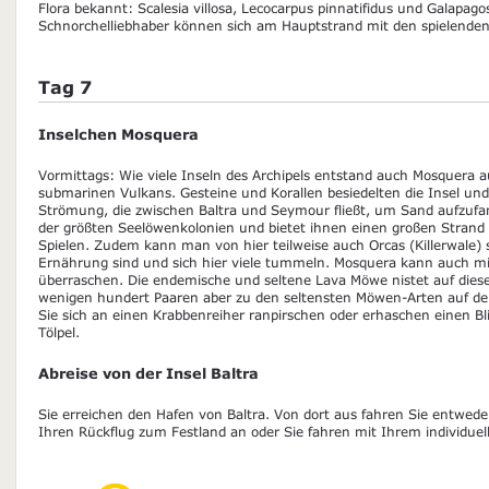
Flora bekannt: Scalesia villosa, Lecocarpus pinnatifidus und Galapag
Schnorchelliebhaber können sich am Hauptstrand mit den spielende
Tag 7
Inselchen Mosquera
Vormittags: Wie viele Inseln des Archipels entstand auch Mosquera a
submarinen Vulkans. Gesteine und Korallen besiedelten die Insel und
Strömung, die zwischen Baltra und Seymour fließt, um Sand aufzufan
der größten Seelöwenkolonien und bietet ihnen einen großen Stra
Spielen. Zudem kann man von hier teilweise auch Orcas (Killerwale) s
Ernährung sind und sich hier viele tummeln. Mosquera kann auch mi
überraschen. Die endemische und seltene Lava Möwe nistet auf dieser
wenigen hundert Paaren aber zu den seltensten Möwen-Arten auf de
Sie sich an einen Krabbenreiher ranpirschen oder erhaschen einen Bl
Tölpel.
Abreise von der Insel Baltra
Sie erreichen den Hafen von Baltra. Von dort aus fahren Sie entwed
Ihren Rückflug zum Festland an oder Sie fahren mit Ihrem individue