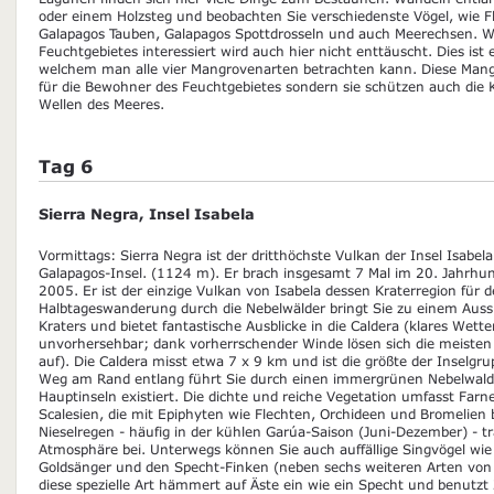
oder einem Holzsteg und beobachten Sie verschiedenste Vögel, wie F
Galapagos Tauben, Galapagos Spottdrosseln und auch Meerechsen. Wer
Feuchtgebietes interessiert wird auch hier nicht enttäuscht. Dies ist
welchem man alle vier Mangrovenarten betrachten kann. Diese Mangr
für die Bewohner des Feuchtgebietes sondern sie schützen auch die 
Wellen des Meeres.
Tag 6
Sierra Negra, Insel Isabela
Vormittags: Sierra Negra ist der dritthöchste Vulkan der Insel Isabel
Galapagos-Insel. (1124 m). Er brach insgesamt 7 Mal im 20. Jahrhun
2005. Er ist der einzige Vulkan von Isabela dessen Kraterregion für d
Halbtageswanderung durch die Nebelwälder bringt Sie zu einem Aus
Kraters und bietet fantastische Ausblicke in die Caldera (klares Wette
unvorhersehbar; dank vorherrschender Winde lösen sich die meiste
auf). Die Caldera misst etwa 7 x 9 km und ist die größte der Inselg
Weg am Rand entlang führt Sie durch einen immergrünen Nebelwald,
Hauptinseln existiert. Die dichte und reiche Vegetation umfasst Fa
Scalesien, die mit Epiphyten wie Flechten, Orchideen und Bromelien 
Nieselregen - häufig in der kühlen Garúa-Saison (Juni-Dezember) - tr
Atmosphäre bei. Unterwegs können Sie auch auffällige Singvögel wie
Goldsänger und den Specht-Finken (neben sechs weiteren Arten von
diese spezielle Art hämmert auf Äste ein wie ein Specht und benutz