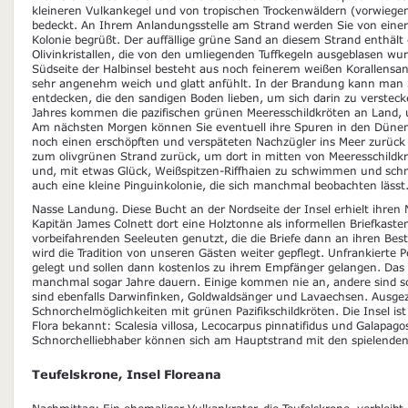
kleineren Vulkankegel und von tropischen Trockenwäldern (vorwieg
bedeckt. An Ihrem Anlandungsstelle am Strand werden Sie von einer
Kolonie begrüßt. Der auffällige grüne Sand an diesem Strand enthält
Olivinkristallen, die von den umliegenden Tuffkegeln ausgeblasen wu
Südseite der Halbinsel besteht aus noch feinerem weißen Korallensan
sehr angenehm weich und glatt anfühlt. In der Brandung kann man
entdecken, die den sandigen Boden lieben, um sich darin zu verstec
Jahres kommen die pazifischen grünen Meeresschildkröten an Land, u
Am nächsten Morgen können Sie eventuell ihre Spuren in den Dünen 
noch einen erschöpften und verspäteten Nachzügler ins Meer zurück
zum olivgrünen Strand zurück, um dort in mitten von Meeresschildkr
und, mit etwas Glück, Weißspitzen-Riffhaien zu schwimmen und schno
auch eine kleine Pinguinkolonie, die sich manchmal beobachten lässt
Nasse Landung. Diese Bucht an der Nordseite der Insel erhielt ihren
Kapitän James Colnett dort eine Holztonne als informellen Briefkasten
vorbeifahrenden Seeleuten genutzt, die die Briefe dann an ihren Be
wird die Tradition von unseren Gästen weiter gepflegt. Unfrankierte 
gelegt und sollen dann kostenlos zu ihrem Empfänger gelangen. Da
manchmal sogar Jahre dauern. Einige kommen nie an, andere sind s
sind ebenfalls Darwinfinken, Goldwaldsänger und Lavaechsen. Ausge
Schnorchelmöglichkeiten mit grünen Pazifikschildkröten. Die Insel is
Flora bekannt: Scalesia villosa, Lecocarpus pinnatifidus und Galapag
Schnorchelliebhaber können sich am Hauptstrand mit den spielende
Teufelskrone, Insel Floreana
Nachmittag: Ein ehemaliger Vulkankrater, die Teufelskrone, verbleibt 