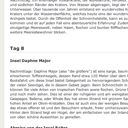
und südlichen Ränder des Kraters. Von Wasser abgetragen, liegt der r
Unterwasser. Über tausende von Jahren entstand ein wundervolles Ko
Kraters unter der Wasseroberfläche, welches heute eine der wunderv
Archipels bietet. Durch die Offenheit der Schnorchelstelle, kann es 
kommen und ist auf jeden Fall eine abenteuerliche Erfahrung! Zudem
einzigartige Meereswelt, neben Haien, Rochen und bunten Rifffischen
weitere Meeresbewohner blicken.
Tag 8
Insel Daphne Major
Nachmittags: Daphne Major (also "die größere") ist eine karge, baum
erloschenen Tuffsteinkegels, dessen Rand etwa 120 Meter über dem M
Bootsfahrt um diese Insel bietet Gelegenheit zu hervorragendem S
der vielen Seevögel, die in diesem Gebiet jagen. Beim Schnorcheln 
können Sie viele Arten von tropischen Fischen sowie Rochen, Grüne 
und noch mehr sehen. Dies ist einer der ruhigeren und am wenigste
Galapagos. Ballena, oder Whale Bay hat einen Strand mit grünem Sa
hohen Anteil an Olivin-Kristallen. Dies ist auch eins der wenigen Bes
das etwas offener ist und den Besuchern erlaubt, freier umherzuwan
Hinter dem Strand liegt ein Hügel, der am einfachsten von der Inlan
von oben schöne Aussichten zu genießen.
Abreise von der Insel Baltra