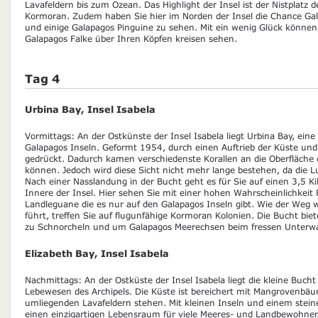
Lavafeldern bis zum Ozean. Das Highlight der Insel ist der Nistplatz d
Kormoran. Zudem haben Sie hier im Norden der Insel die Chance G
und einige Galapagos Pinguine zu sehen. Mit ein wenig Glück könne
Galapagos Falke über Ihren Köpfen kreisen sehen.
Tag 4
Urbina Bay, Insel Isabela
Vormittags: An der Ostkünste der Insel Isabela liegt Urbina Bay, ein
Galapagos Inseln. Geformt 1954, durch einen Auftrieb der Küste u
gedrückt. Dadurch kamen verschiedenste Korallen an die Oberfläche
können. Jedoch wird diese Sicht nicht mehr lange bestehen, da die Luft
Nach einer Nasslandung in der Bucht geht es für Sie auf einen 3,5 K
Innere der Insel. Hier sehen Sie mit einer hohen Wahrscheinlichkeit
Landleguane die es nur auf den Galapagos Inseln gibt. Wie der Weg w
führt, treffen Sie auf flugunfähige Kormoran Kolonien. Die Bucht bie
zu Schnorcheln und um Galapagos Meerechsen beim fressen Unterwa
Elizabeth Bay, Insel Isabela
Nachmittags: An der Ostküste der Insel Isabela liegt die kleine Bucht 
Lebewesen des Archipels. Die Küste ist bereichert mit Mangrovenbä
umliegenden Lavafeldern stehen. Mit kleinen Inseln und einem steiner
einen einzigartigen Lebensraum für viele Meeres- und Landbewohner.