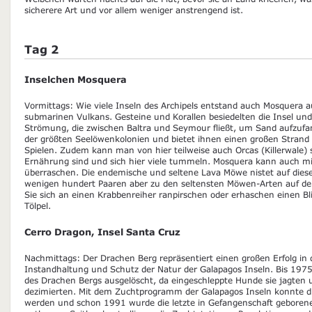
sicherere Art und vor allem weniger anstrengend ist.
Tag 2
Inselchen Mosquera
Vormittags: Wie viele Inseln des Archipels entstand auch Mosquera a
submarinen Vulkans. Gesteine und Korallen besiedelten die Insel und
Strömung, die zwischen Baltra und Seymour fließt, um Sand aufzufan
der größten Seelöwenkolonien und bietet ihnen einen großen Stra
Spielen. Zudem kann man von hier teilweise auch Orcas (Killerwale) s
Ernährung sind und sich hier viele tummeln. Mosquera kann auch mi
überraschen. Die endemische und seltene Lava Möwe nistet auf dieser
wenigen hundert Paaren aber zu den seltensten Möwen-Arten auf de
Sie sich an einen Krabbenreiher ranpirschen oder erhaschen einen Bl
Tölpel.
Cerro Dragon, Insel Santa Cruz
Nachmittags: Der Drachen Berg repräsentiert einen großen Erfolg in 
Instandhaltung und Schutz der Natur der Galapagos Inseln. Bis 1975
des Drachen Bergs ausgelöscht, da eingeschleppte Hunde sie jagten u
dezimierten. Mit dem Zuchtprogramm der Galapagos Inseln konnte die
werden und schon 1991 wurde die letzte in Gefangenschaft geborene 