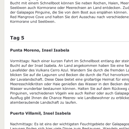
Bucht mit einem Schnellboot können Sie neben Rochen, Haien, Meere
Seelöwen auch Kormorane oder Meerechsen an Land entdecken. Zudem
der Galapagos Pinguine, die Sie von dem Boot aus erspähen können.
Red Mangrove Cove und halten Sie dort Ausschau nach verschiedene
Kormorane und Seelöwen.
Tag 5
Punta Moreno, Insel Isabela
Vormittags: Nach einer kurzen Fahrt im Schnellboot entlang der stein
Bucht auf der Insel Isabela. An Land angekommen haben Sie eine fan
Lavafelder des Vulkans Cerro Azul. Wandern Sie durch die fremden La
blicken Sie auf die Lagunen und Becken die durch die Flut hervor
der Lavalandschaft. Diese Oase bietet eine großartige Heimat für ein
Meeresschildkröten oder Haie genießen das Wasser in den Becken der F
Wasser wunderbar bestaunen können. Halten Sie auf dem Rückweg 
Pinguinen, verschiedenen Vögeln wie auch Reiher oder auch Galapago
Ausflug gibt Ihnen die Chance Meeres- wie Landbewohner zu erblick
atemberaubende Landschaft zu laufen.
Puerto Villamil, Insel Isabela
Nachmittags: Es ist eins der wichtigsten Feuchtgebiete der Galapago
Lagunen finden sich hier viele Dinge zum Bestaunen. Wandeln entl