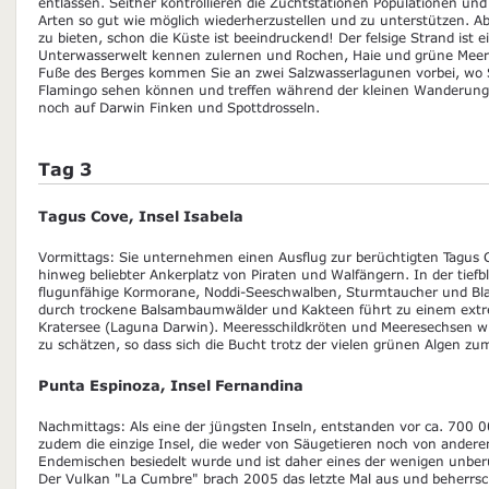
entlassen. Seither kontrollieren die Zuchtstationen Populationen und
Arten so gut wie möglich wiederherzustellen und zu unterstützen. Abe
zu bieten, schon die Küste ist beeindruckend! Der felsige Strand ist 
Unterwasserwelt kennen zulernen und Rochen, Haie und grüne Meer
Fuße des Berges kommen Sie an zwei Salzwasserlagunen vorbei, wo 
Flamingo sehen können und treffen während der kleinen Wanderung 
noch auf Darwin Finken und Spottdrosseln.
Tag 3
Tagus Cove, Insel Isabela
Vormittags: Sie unternehmen einen Ausflug zur berüchtigten Tagus 
hinweg beliebter Ankerplatz von Piraten und Walfängern. In der tief
flugunfähige Kormorane, Noddi-Seeschwalben, Sturmtaucher und Blauf
durch trockene Balsambaumwälder und Kakteen führt zu einem extr
Kratersee (Laguna Darwin). Meeresschildkröten und Meeresechsen w
zu schätzen, so dass sich die Bucht trotz der vielen grünen Algen z
Punta Espinoza, Insel Fernandina
Nachmittags: Als eine der jüngsten Inseln, entstanden vor ca. 700 0
zudem die einzige Insel, die weder von Säugetieren noch von ander
Endemischen besiedelt wurde und ist daher eines der wenigen unbe
Der Vulkan "La Cumbre" brach 2005 das letzte Mal aus und beherrsc