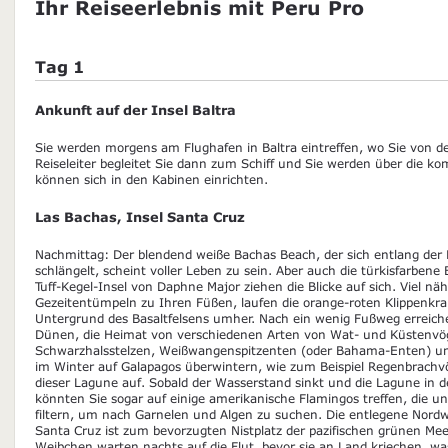
Ihr Reiseerlebnis mit Peru Pro
Tag 1
Ankunft auf der Insel Baltra
Sie werden morgens am Flughafen in Baltra eintreffen, wo Sie von 
Reiseleiter begleitet Sie dann zum Schiff und Sie werden über die 
können sich in den Kabinen einrichten.
Las Bachas, Insel Santa Cruz
Nachmittag: Der blendend weiße Bachas Beach, der sich entlang der 
schlängelt, scheint voller Leben zu sein. Aber auch die türkisfarben
Tuff-Kegel-Insel von Daphne Major ziehen die Blicke auf sich. Viel näh
Gezeitentümpeln zu Ihren Füßen, laufen die orange-roten Klippenkr
Untergrund des Basaltfelsens umher. Nach ein wenig Fußweg erreich
Dünen, die Heimat von verschiedenen Arten von Wat- und Küstenvögel
Schwarzhalsstelzen, Weißwangenspitzenten (oder Bahama-Enten) und
im Winter auf Galapagos überwintern, wie zum Beispiel Regenbrachvög
dieser Lagune auf. Sobald der Wasserstand sinkt und die Lagune in der
könnten Sie sogar auf einige amerikanische Flamingos treffen, die u
filtern, um nach Garnelen und Algen zu suchen. Die entlegene Nordw
Santa Cruz ist zum bevorzugten Nistplatz der pazifischen grünen Me
Weibchen warten nachts auf die Flut, bevor sie an Land kriechen, w