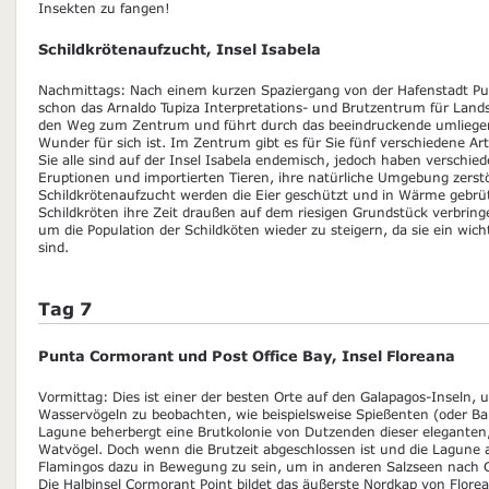
Insekten zu fangen!
Schildkrötenaufzucht, Insel Isabela
Nachmittags: Nach einem kurzen Spaziergang von der Hafenstadt Puer
schon das Arnaldo Tupiza Interpretations- und Brutzentrum für Landsc
den Weg zum Zentrum und führt durch das beeindruckende umliegen
Wunder für sich ist. Im Zentrum gibt es für Sie fünf verschiedene A
Sie alle sind auf der Insel Isabela endemisch, jedoch haben verschied
Eruptionen und importierten Tieren, ihre natürliche Umgebung zerstör
Schildkrötenaufzucht werden die Eier geschützt und in Wärme gebr
Schildkröten ihre Zeit draußen auf dem riesigen Grundstück verbrin
um die Population der Schildköten wieder zu steigern, da sie ein wichti
sind.
Tag 7
Punta Cormorant und Post Office Bay, Insel Floreana
Vormittag: Dies ist einer der besten Orte auf den Galapagos-Inseln
Wasservögeln zu beobachten, wie beispielsweise Spießenten (oder Ba
Lagune beherbergt eine Brutkolonie von Dutzenden dieser eleganten
Watvögel. Doch wenn die Brutzeit abgeschlossen ist und die Lagune 
Flamingos dazu in Bewegung zu sein, um in anderen Salzseen nach 
Die Halbinsel Cormorant Point bildet das äußerste Nordkap von Florea