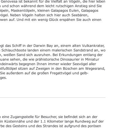
 Genovesa ist bekannt für die Vielfalt an Vögeln, die hier leben
h und schon während dem leicht rutschigen Anstieg sind Sie
ölpeln, Maskentölpeln, kleinen Galapagos Eulen, Galapagos
ögel. Neben Vögeln halten sich hier auch Seebären,
wen auf. Und mit ein wenig Glück erspähen Sie auch einen
gt das Schiff in der Darwin Bay an, einem alten Vulkankrater,
Die Schlauchboote landen einem malerischen Sandstrand an, wo
n, weißen Sand sich ausruhen. Bei Erkundungen entlang der
uane sehen, die wie prähistorische Dinosaurier in Miniatur
andeinwärts begegnen Ihnen immer wieder Seevögel aller
tfußtölpel sitzen auf Zweigen in den Büschen am Wegesrand,
Sie außerdem auf die großen Fregattvögel und gelb-
ges.
ch eine Zugangsstelle für Besucher, sie befindet sich an der
e in Küstennähe und der 1.1 Kilometer lange Rundweg auf der
rbe des Gesteins und des Strandes ist aufgrund des porösen