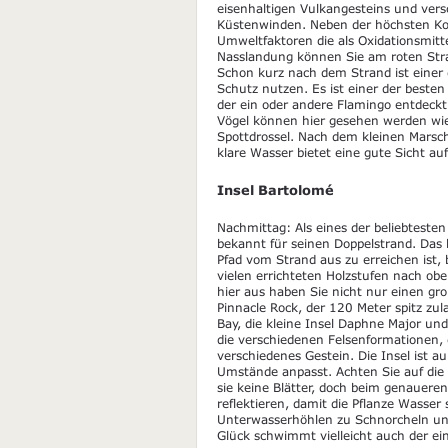
eisenhaltigen Vulkangesteins und ver
Küstenwinden. Neben der höchsten Ko
Umweltfaktoren die als Oxidationsmitte
Nasslandung können Sie am roten St
Schon kurz nach dem Strand ist einer d
Schutz nutzen. Es ist einer der best
der ein oder andere Flamingo entdeckt
Vögel können hier gesehen werden wie
Spottdrossel. Nach dem kleinen Mars
klare Wasser bietet eine gute Sicht au
Insel Bartolomé
Nachmittag: Als eines der beliebtesten
bekannt für seinen Doppelstrand. Das 
Pfad vom Strand aus zu erreichen ist,
vielen errichteten Holzstufen nach oben
hier aus haben Sie nicht nur einen gr
Pinnacle Rock, der 120 Meter spitz zu
Bay, die kleine Insel Daphne Major u
die verschiedenen Felsenformationen, 
verschiedenes Gestein. Die Insel ist a
Umstände anpasst. Achten Sie auf die 
sie keine Blätter, doch beim genauere
reflektieren, damit die Pflanze Wasser
Unterwasserhöhlen zu Schnorcheln und 
Glück schwimmt vielleicht auch der ein