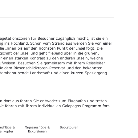
 Vegetationszonen für Besucher zugänglich macht, ist sie ein
flug ins Hochland. Schon vom Strand aus werden Sie von einer
ie Ihnen bis auf den höchsten Punkt der Insel folgt. Die
tschaft der Insel und geht fließend über in die grünen,
er einen starken Kontrast zu den anderen Inseln, welche
ufweisen. Besuchen Sie gemeinsam mit Ihrem Reiseleiter
wie dem Riesenschildkröten-Reservat und den bekannten
 atemberaubende Landschaft und einen kurzen Spaziergang
on dort aus fahren Sie entweder zum Flughafen und treten
ie fahren mit Ihrem individuellen Galapagos-Programm fort.
ndflüge &
Tagesausflüge &
Bootstouren
elikopter
Exkursionen