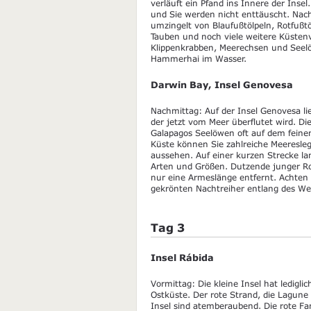
verläuft ein Pfand ins Innere der Insel.
und Sie werden nicht enttäuscht. Nac
umzingelt von Blaufußtölpeln, Rotfußt
Tauben und noch viele weitere Küstenv
Klippenkrabben, Meerechsen und Seelö
Hammerhai im Wasser.
Darwin Bay, Insel Genovesa
Nachmittag: Auf der Insel Genovesa lie
der jetzt vom Meer überflutet wird. 
Galapagos Seelöwen oft auf dem feine
Küste können Sie zahlreiche Meeresleg
aussehen. Auf einer kurzen Strecke l
Arten und Größen. Dutzende junger Ro
nur eine Armeslänge entfernt. Achten 
gekrönten Nachtreiher entlang des We
Tag 3
Insel Rábida
Vormittag: Die kleine Insel hat ledigli
Ostküste. Der rote Strand, die Lagun
Insel sind atemberaubend. Die rote Fa