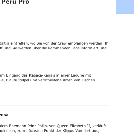
 Peru Pro
altra eintreffen, wo Sie von der Crew empfangen werden. Ihr
hiff und Sie werden über die kommenden Tage informiert und
.
am Eingang des Itabaca-Kanals in einer Lagune mit
e, Blaufußtölpel und verschiedene Arten von Fischen
ovesa
dem Ehemann Prinz Philip, von Queen Elizabeth II, verläuft
nach oben, zum höchsten Punkt der Klippe. Von dort aus,