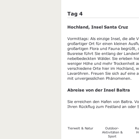
Tag 4
Hochland, Insel Santa Cruz
Vormittags: Als einzige Insel, die alle
großartiger Ort für einen kleinen Aus
großartigen Flora und Fauna begrüßt, d
Busreise führt Sie entlang der Landwir
nebelbedeckten Wälder. Sie erleben hi
weniger Höhe und mehr Trockenheit a
verschiedene Orte hier im Hochland, 
Lavaröhren. Freuen Sie sich auf eine
mit unvergesslichen Phänomenen.
Abreise von der Insel Baltra
Sie erreichen den Hafen von Baltra. V
Ihren Rückflug zum Festland an oder S
Tierwelt & Natur
Outdoor-
Ru
Aktivitäten &
H
Sport