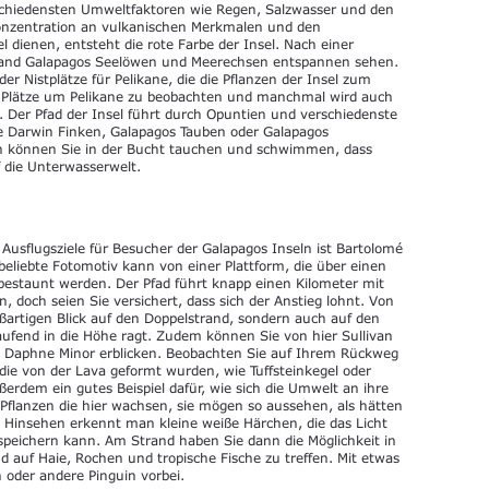
schiedensten Umweltfaktoren wie Regen, Salzwasser und den
nzentration an vulkanischen Merkmalen und den
l dienen, entsteht die rote Farbe der Insel. Nach einer
rand Galapagos Seelöwen und Meerechsen entspannen sehen.
er Nistplätze für Pelikane, die die Pflanzen der Insel zum
en Plätze um Pelikane zu beobachten und manchmal wird auch
. Der Pfad der Insel führt durch Opuntien und verschiedenste
 Darwin Finken, Galapagos Tauben oder Galapagos
ch können Sie in der Bucht tauchen und schwimmen, dass
f die Unterwasserwelt.
 Ausflugsziele für Besucher der Galapagos Inseln ist Bartolomé
beliebte Fotomotiv kann von einer Plattform, die über einen
 bestaunt werden. Der Pfad führt knapp einen Kilometer mit
, doch seien Sie versichert, dass sich der Anstieg lohnt. Von
oßartigen Blick auf den Doppelstrand, sondern auch auf den
laufend in die Höhe ragt. Zudem können Sie von hier Sullivan
nd Daphne Minor erblicken. Beobachten Sie auf Ihrem Rückweg
die von der Lava geformt wurden, wie Tuffsteinkegel oder
ußerdem ein gutes Beispiel dafür, wie sich die Umwelt an ihre
Pflanzen die hier wachsen, sie mögen so aussehen, als hätten
n Hinsehen erkennt man kleine weiße Härchen, die das Licht
 speichern kann. Am Strand haben Sie dann die Möglichkeit in
auf Haie, Rochen und tropische Fische zu treffen. Mit etwas
 oder andere Pinguin vorbei.