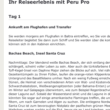
Ihr Reiseerlebnis mit Peru Pro
Tag 1
Ankunft am Flughafen und Transfer
Sie werden morgens am Flughafen in Baltra eintreffen, wo Sie von 
Reiseleiter begleitet Sie dann zum Schiff und Sie werden über die 
können sich in den Kabinen einrichten.
Bachas Beach, Insel Santa Cruz
Nachmittags: Der blendend weiße Bachas Beach, der sich entlang der
schlängelt, scheint voller Leben zu sein. Aber auch die türkisfarben
Tuff-Kegel-Insel von Daphne Major ziehen die Blicke auf sich. Viel näh
Gezeitentümpeln zu Ihren Füßen, laufen die orange-roten Klippenkr
Untergrund des Basaltfelsens umher. Nach ein wenig Fußweg erreich
Dünen, die Heimat von verschiedenen Arten von Wat- und Küstenvögel
Schwarzhalsstelzen, Weißwangenspitzenten (oder Bahama-Enten) und
im Winter auf Galapagos überwintern, wie zum Beispiel Regenbrachvög
dieser Lagune auf. Sobald der Wasserstand sinkt und die Lagune in der
könnten Sie sogar auf einige amerikanische Flamingos treffen, die u
filtern, um nach Garnelen und Algen zu suchen. Die entlegene Nordw
Santa Cruz ist zum bevorzugten Nistplatz der pazifischen grünen Me
Weibchen warten nachts auf die Flut, bevor sie an Land kriechen, w