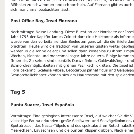
Riffhaien zu schwimmen und schnorcheln. Auf Floreana gibt es auch e
sich manchmal beobachten lässt.
Post Office Bay, Insel Floreana
Nachmittags: Nasse Landung. Diese Bucht an der Nordseite der Insel
Jahr 1793 der Kapitän James Colnett dort eine Holztonne als informell
wurde von den vorbeifahrenden Seeleuten genutzt, die die Briefe d
brachten. Heute wird die Tradition von unseren Gästen weiter gepfleg
werden in die Tonne gelegt und sollen dann kostenlos zu ihrem Emp
Wochen, Monate und manchmal sogar Jahre dauern. Einige kommen n
Ihnen da. Zu sehen sind ebenfalls Darwinfinken, Goldwaldsänger un
Schnorchelmöglichkeiten mit grünen Pazifikschildkröten. Die Insel is
Flora bekannt: Scalesia villosa, Lecocarpus pinnatifidus und Galapag
Schnorchelliebhaber können sich am Hauptstrand mit den spielende
Tag 5
Punta Suarez, Insel Española
Vormittags: Eine geologisch interessante Insel, auf welcher Sie die 
vielseitige Fauna erkunden: große Seelöwen- und Seevögelkolonien, e
Spottdrossel, des Nazca-Tölpels und des spektakulären Rotschnabeltro
Meerechsen, Lavaechsen und die bunten Klippenkrabben. Nach eine