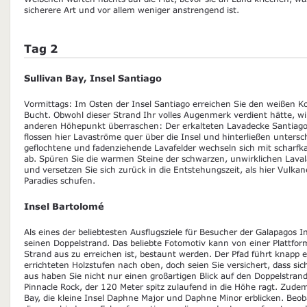
sicherere Art und vor allem weniger anstrengend ist.
Tag 2
Sullivan Bay, Insel Santiago
Vormittags: Im Osten der Insel Santiago erreichen Sie den weißen Ko
Bucht. Obwohl dieser Strand Ihr volles Augenmerk verdient hätte, wi
anderen Höhepunkt überraschen: Der erkalteten Lavadecke Santiago
flossen hier Lavaströme quer über die Insel und hinterließen unters
geflochtene und fadenziehende Lavafelder wechseln sich mit scharf
ab. Spüren Sie die warmen Steine der schwarzen, unwirklichen Lava
und versetzen Sie sich zurück in die Entstehungszeit, als hier Vulka
Paradies schufen.
Insel Bartolomé
Als eines der beliebtesten Ausflugsziele für Besucher der Galapagos I
seinen Doppelstrand. Das beliebte Fotomotiv kann von einer Plattfor
Strand aus zu erreichen ist, bestaunt werden. Der Pfad führt knapp e
errichteten Holzstufen nach oben, doch seien Sie versichert, dass sic
aus haben Sie nicht nur einen großartigen Blick auf den Doppelstran
Pinnacle Rock, der 120 Meter spitz zulaufend in die Höhe ragt. Zude
Bay, die kleine Insel Daphne Major und Daphne Minor erblicken. Be