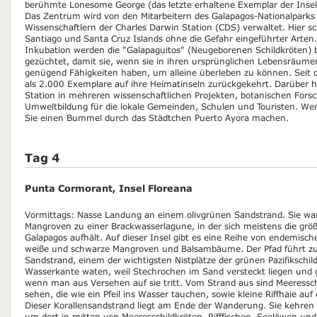
berühmte Lonesome George (das letzte erhaltene Exemplar der Insel 
Das Zentrum wird von den Mitarbeitern des Galapagos-Nationalpark
Wissenschaftlern der Charles Darwin Station (CDS) verwaltet. Hier sc
Santiago und Santa Cruz Islands ohne die Gefahr eingeführter Arten
Inkubation werden die "Galapaguitos" (Neugeborenen Schildkröten) b
gezüchtet, damit sie, wenn sie in ihren ursprünglichen Lebensräume
genügend Fähigkeiten haben, um alleine überleben zu können. Seit
als 2.000 Exemplare auf ihre Heimatinseln zurückgekehrt. Darüber h
Station in mehreren wissenschaftlichen Projekten, botanischen Fors
Umweltbildung für die lokale Gemeinden, Schulen und Touristen. Wen
Sie einen Bummel durch das Städtchen Puerto Ayora machen.
Tag 4
Punta Cormorant, Insel Floreana
Vormittags: Nasse Landung an einem olivgrünen Sandstrand. Sie w
Mangroven zu einer Brackwasserlagune, in der sich meistens die grö
Galapagos aufhält. Auf dieser Insel gibt es eine Reihe von endemische
weiße und schwarze Mangroven und Balsambäume. Der Pfad führt z
Sandstrand, einem der wichtigsten Nistplätze der grünen Pazifikschild
Wasserkante waten, weil Stechrochen im Sand versteckt liegen und 
wenn man aus Versehen auf sie tritt. Vom Strand aus sind Meeressch
sehen, die wie ein Pfeil ins Wasser tauchen, sowie kleine Riffhaie a
Dieser Korallensandstrand liegt am Ende der Wanderung. Sie kehren
um dort in mitten von Meeresschildkröten, Rifffischen, Seelöwen und