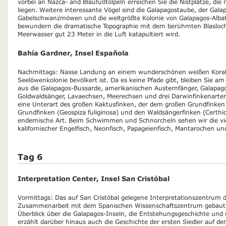
vorbei an Nazca- and Blaufußtölpeln erreichen Sie die Nistplätze, d
liegen. Weitere interessante Vögel sind die Galapagostaube, der Gala
Gabelschwanzmöwen und die weltgrößte Kolonie von Galapagos-Albat
bewundern die dramatische Topographie mit dem berühmten Blasloch
Meerwasser gut 23 Meter in die Luft katapultiert wird.
Bahía Gardner, Insel Española
Nachmittags: Nasse Landung an einem wunderschönen weißen Korall
Seelöwenkolonie bevölkert ist. Da es keine Pfade gibt, bleiben Sie a
aus die Galapagos-Bussarde, amerikanischen Austernfänger, Galapago
Goldwaldsänger, Lavaechsen, Meerechsen und drei Darwinfinkenarten:
eine Unterart des großen Kaktusfinken, der dem großen Grundfinken 
Grundfinken (Geospiza fuliginosa) und den Waldsängerfinken (Certhid
endemische Art. Beim Schwimmen und Schnorcheln sehen wir die vie
kalifornischer Engelfisch, Neonfisch, Papageienfisch, Mantarochen und
Tag 6
Interpretation Center, Insel San Cristóbal
Vormittags: Das auf San Cristóbal gelegene Interpretationszentrum 
Zusammenarbeit mit dem Spanischen Wissenschaftszentrum gebaut. 
Überblick über die Galapagos-Inseln, die Entstehungsgeschichte und 
erzählt darüber hinaus auch die Geschichte der ersten Siedler auf de