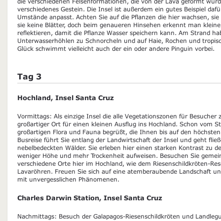
die verschiedenen Felsenformationen, die von der Lava geformt wurde
verschiedenes Gestein. Die Insel ist außerdem ein gutes Beispiel dafü
Umstände anpasst. Achten Sie auf die Pflanzen die hier wachsen, si
sie keine Blätter, doch beim genaueren Hinsehen erkennt man kleine
reflektieren, damit die Pflanze Wasser speichern kann. Am Strand hab
Unterwasserhöhlen zu Schnorcheln und auf Haie, Rochen und tropisch
Glück schwimmt vielleicht auch der ein oder andere Pinguin vorbei.
Tag 3
Hochland, Insel Santa Cruz
Vormittags: Als einzige Insel die alle Vegetationszonen für Besucher z
großartiger Ort für einen kleinen Ausflug ins Hochland. Schon vom S
großartigen Flora und Fauna begrüßt, die Ihnen bis auf den höchsten 
Busreise führt Sie entlang der Landwirtschaft der Insel und geht flie
nebelbedeckten Wälder. Sie erleben hier einen starken Kontrast zu d
weniger Höhe und mehr Trockenheit aufweisen. Besuchen Sie gemein
verschiedene Orte hier im Hochland, wie dem Riesenschildkröten-Re
Lavaröhren. Freuen Sie sich auf eine atemberaubende Landschaft un
mit unvergesslichen Phänomenen.
Charles Darwin Station, Insel Santa Cruz
Nachmittags: Besuch der Galapagos-Riesenschildkröten und Landle