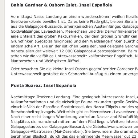
Bahía Gardner & Osborn Islet, Insel Española
Vormittags: Nasse Landung an einem wunderschönen weißen Korallen
Seelöwenkolonie bevölkert ist. Da es keine Pfade gibt, bleiben Sie a
aus die Galapagos-Bussarde, amerikanischen Austernfänger, Galapago
Goldwaldsänger, Lavaechsen, Meerechsen und drei Darwinfinkenarten:
eine Unterart des großen Kaktusfinken, der dem großen Grundfinken 
Grundfinken (Geospiza fuliginosa) und den Waldsängerfinken (Certhid
endemische Art. Die an der östlichen Seite der Insel gelegene Gardne
nahezu allen der weltweit 12.000 Galapagos-Albatrosspärchen. Be
sehen wir die vielfältige Unterwasserwelt: kalifornischer Engelfisch, 
Mantarochen und Weißspitzen-Riffhai.
Oder besuchen Sie die kleine Insel Osborn gegenüber der Gardener Ba
Unterwasserwelt gestaltet den Schnorchel Ausflug zu einem unverges
Punta Suarez, Insel Española
Nachmittags: Trockene Landung. Eine geologisch interessante Insel, a
Vulkanformationen und die vielseitige Fauna erkunden: große Seelö
einschließlich der Española-Spottdrossel, des Nazca-Tölpels und des 
Rotschnabeltropikvogels. Weiterhin gibt es Meerechsen, Lavaechsen 
Nach einer recht langen Wanderung vorbei an Nazca- and Blaufußtölp
Nistplätze, die manchmal mitten auf dem Pfad liegen. Weitere interes
Galapagostaube, der Galapagos-Bussard, die Gabelschwanzmöwen und
Galapagos-Albatrossen (Mai-Dezember). Sie bewundern die dramatis
berühmten Blasloch, durch das das eindringende Meerwasser gut 23 Me