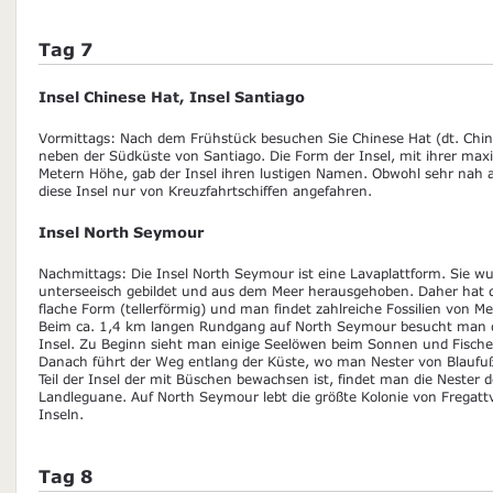
Tag 7
Insel Chinese Hat, Insel Santiago
Vormittags: Nach dem Frühstück besuchen Sie Chinese Hat (dt. Chine
neben der Südküste von Santiago. Die Form der Insel, mit ihrer ma
Metern Höhe, gab der Insel ihren lustigen Namen. Obwohl sehr nah 
diese Insel nur von Kreuzfahrtschiffen angefahren.
Insel North Seymour
Nachmittags: Die Insel North Seymour ist eine Lavaplattform. Sie wu
unterseeisch gebildet und aus dem Meer herausgehoben. Daher hat di
flache Form (tellerförmig) und man findet zahlreiche Fossilien von M
Beim ca. 1,4 km langen Rundgang auf North Seymour besucht man de
Insel. Zu Beginn sieht man einige Seelöwen beim Sonnen und Fischen
Danach führt der Weg entlang der Küste, wo man Nester von Blaufußt
Teil der Insel der mit Büschen bewachsen ist, findet man die Nester 
Landleguane. Auf North Seymour lebt die größte Kolonie von Fregatt
Inseln.
Tag 8