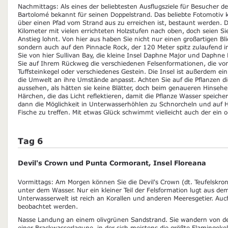
Nachmittags: Als eines der beliebtesten Ausflugsziele für Besucher de
Bartolomé bekannt für seinen Doppelstrand. Das beliebte Fotomotiv k
über einen Pfad vom Strand aus zu erreichen ist, bestaunt werden. D
Kilometer mit vielen errichteten Holzstufen nach oben, doch seien Sie
Anstieg lohnt. Von hier aus haben Sie nicht nur einen großartigen Bl
sondern auch auf den Pinnacle Rock, der 120 Meter spitz zulaufend 
Sie von hier Sullivan Bay, die kleine Insel Daphne Major und Daphne
Sie auf Ihrem Rückweg die verschiedenen Felsenformationen, die vo
Tuffsteinkegel oder verschiedenes Gestein. Die Insel ist außerdem ein 
die Umwelt an ihre Umstände anpasst. Achten Sie auf die Pflanzen d
aussehen, als hätten sie keine Blätter, doch beim genaueren Hinseh
Härchen, die das Licht reflektieren, damit die Pflanze Wasser speic
dann die Möglichkeit in Unterwasserhöhlen zu Schnorcheln und auf H
Fische zu treffen. Mit etwas Glück schwimmt vielleicht auch der ein o
Tag 6
Devil's Crown und Punta Cormorant, Insel Floreana
Vormittags: Am Morgen können Sie die Devil's Crown (dt. Teufelskro
unter dem Wasser. Nur ein kleiner Teil der Felsformation lugt aus de
Unterwasserwelt ist reich an Korallen und anderen Meeresgetier. Au
beobachtet werden.
Nasse Landung an einem olivgrünen Sandstrand. Sie wandern von 
einer Brackwasserlagune, in der sich meistens die größte Flamingoko