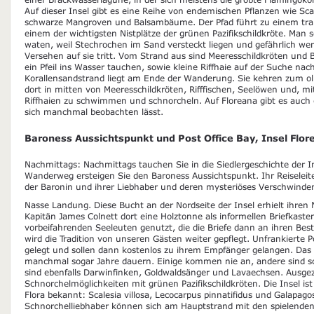
Auf dieser Insel gibt es eine Reihe von endemischen Pflanzen wie Scal
schwarze Mangroven und Balsambäume. Der Pfad führt zu einem tr
einem der wichtigsten Nistplätze der grünen Pazifikschildkröte. Man 
waten, weil Stechrochen im Sand versteckt liegen und gefährlich 
Versehen auf sie tritt. Vom Strand aus sind Meeresschildkröten und B
ein Pfeil ins Wasser tauchen, sowie kleine Riffhaie auf der Suche na
Korallensandstrand liegt am Ende der Wanderung. Sie kehren zum o
dort in mitten von Meeresschildkröten, Rifffischen, Seelöwen und, mi
Riffhaien zu schwimmen und schnorcheln. Auf Floreana gibt es auch e
sich manchmal beobachten lässt.
Baroness Aussichtspunkt und Post Office Bay, Insel Flor
Nachmittags: Nachmittags tauchen Sie in die Siedlergeschichte der I
Wanderweg ersteigen Sie den Baroness Aussichtspunkt. Ihr Reiseleit
der Baronin und ihrer Liebhaber und deren mysteriöses Verschwinde
Nasse Landung. Diese Bucht an der Nordseite der Insel erhielt ihren
Kapitän James Colnett dort eine Holztonne als informellen Briefkasten
vorbeifahrenden Seeleuten genutzt, die die Briefe dann an ihren Be
wird die Tradition von unseren Gästen weiter gepflegt. Unfrankierte 
gelegt und sollen dann kostenlos zu ihrem Empfänger gelangen. Da
manchmal sogar Jahre dauern. Einige kommen nie an, andere sind s
sind ebenfalls Darwinfinken, Goldwaldsänger und Lavaechsen. Ausge
Schnorchelmöglichkeiten mit grünen Pazifikschildkröten. Die Insel is
Flora bekannt: Scalesia villosa, Lecocarpus pinnatifidus und Galapag
Schnorchelliebhaber können sich am Hauptstrand mit den spielende