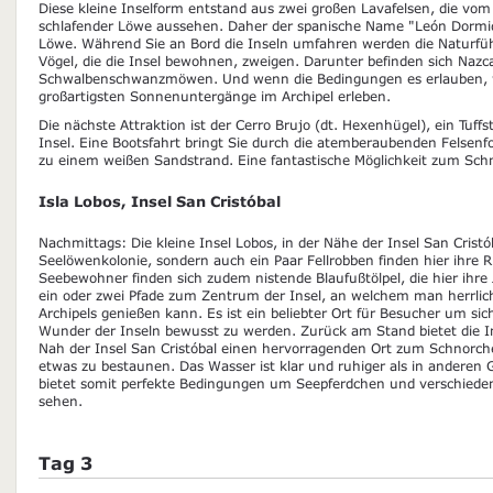
Diese kleine Inselform entstand aus zwei großen Lavafelsen, die vom
schlafender Löwe aussehen. Daher der spanische Name "León Dormid
Löwe. Während Sie an Bord die Inseln umfahren werden die Naturfüh
Vögel, die die Insel bewohnen, zweigen. Darunter befinden sich Nazca
Schwalbenschwanzmöwen. Und wenn die Bedingungen es erlauben, w
großartigsten Sonnenuntergänge im Archipel erleben.
Die nächste Attraktion ist der Cerro Brujo (dt. Hexenhügel), ein Tuf
Insel. Eine Bootsfahrt bringt Sie durch die atemberaubenden Felsen
zu einem weißen Sandstrand. Eine fantastische Möglichkeit zum Sch
Isla Lobos, Insel San Cristóbal
Nachmittags: Die kleine Insel Lobos, in der Nähe der Insel San Cristó
Seelöwenkolonie, sondern auch ein Paar Fellrobben finden hier ihre R
Seebewohner finden sich zudem nistende Blaufußtölpel, die hier ihre
ein oder zwei Pfade zum Zentrum der Insel, an welchem man herrlic
Archipels genießen kann. Es ist ein beliebter Ort für Besucher um sic
Wunder der Inseln bewusst zu werden. Zurück am Stand bietet die In
Nah der Insel San Cristóbal einen hervorragenden Ort zum Schnorch
etwas zu bestaunen. Das Wasser ist klar und ruhiger als in anderen
bietet somit perfekte Bedingungen um Seepferdchen und verschieden
sehen.
Tag 3