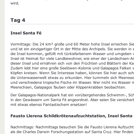
wird.
Tag 4
Insel Santa Fé
Vormittags: Die 24 km² große und 60 Meter hohe Insel erreichen Si
und ist ein einzigartiger Ort in der Mitte des Archipels. Sie werden i
die Insel kommen, gefüllt mit türkisfarbenem Wasser und umgeben v
Insel ist Heimat für viele Landbewohner, wie einer der Landechsen-Ar
dieser Insel und ernähren sich von den Früchten und Blättern der Ka
Zudem lebt hier eine große Seelöwen-Kolonie und Galapagos Falken
Köpfen kreisen. Wenn Sie Interesse haben, können Sie hier auch 
die Unterwasserwelt etwas zu erkunden. Hier tummeln sich Meeress
und verschiedene tropische Fische im Wasser. Wer nicht ins Wasser
Meerechsen, Galapagos Tauben oder Klippenkrabben beobachten.
Der Galapagos-Nationalpark hat ein vorübergehendes Schwimm-, Sch
in den Gewässern um Santa Fé angeordnet. Aber seien Sie versichert,
mit etwas ebenso Fantastischem ersetzen!
Fausto Llerena Schildkrötenaufzuchtstation, Insel Santa
Nachmittags: Nachmittags besuchen Sie die Fausto Llerena Aufzucht
als die Charles Darwin Forschungsstation auf Santa Cruz. Hier finde