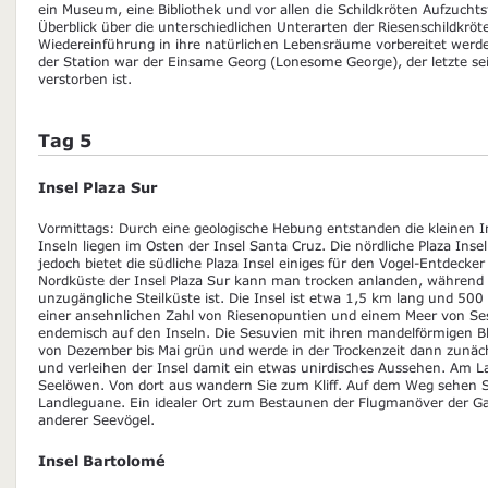
ein Museum, eine Bibliothek und vor allen die Schildkröten Aufzuchtst
Überblick über die unterschiedlichen Unterarten der Riesenschildkröte
Wiedereinführung in ihre natürlichen Lebensräume vorbereitet wer
der Station war der Einsame Georg (Lonesome George), der letzte se
verstorben ist.
Tag 5
Insel Plaza Sur
Vormittags: Durch eine geologische Hebung entstanden die kleinen In
Inseln liegen im Osten der Insel Santa Cruz. Die nördliche Plaza Inse
jedoch bietet die südliche Plaza Insel einiges für den Vogel-Entdeck
Nordküste der Insel Plaza Sur kann man trocken anlanden, während
unzugängliche Steilküste ist. Die Insel ist etwa 1,5 km lang und 500 
einer ansehnlichen Zahl von Riesenopuntien und einem Meer von Ses
endemisch auf den Inseln. Die Sesuvien mit ihren mandelförmigen Blä
von Dezember bis Mai grün und werde in der Trockenzeit dann zunächs
und verleihen der Insel damit ein etwas unirdisches Aussehen. Am L
Seelöwen. Von dort aus wandern Sie zum Kliff. Auf dem Weg sehen Sie
Landleguane. Ein idealer Ort zum Bestaunen der Flugmanöver der
anderer Seevögel.
Insel Bartolomé