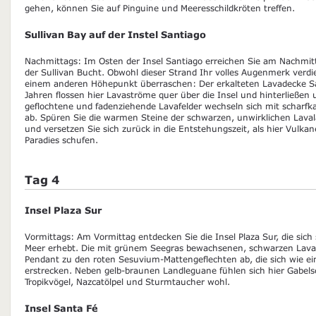
gehen, können Sie auf Pinguine und Meeresschildkröten treffen.
Sullivan Bay auf der Instel Santiago
Nachmittags: Im Osten der Insel Santiago erreichen Sie am Nachmit
der Sullivan Bucht. Obwohl dieser Strand Ihr volles Augenmerk verdie
einem anderen Höhepunkt überraschen: Der erkalteten Lavadecke S
Jahren flossen hier Lavaströme quer über die Insel und hinterließen
geflochtene und fadenziehende Lavafelder wechseln sich mit scharf
ab. Spüren Sie die warmen Steine der schwarzen, unwirklichen Lava
und versetzen Sie sich zurück in die Entstehungszeit, als hier Vulka
Paradies schufen.
Tag 4
Insel Plaza Sur
Vormittags: Am Vormittag entdecken Sie die Insel Plaza Sur, die sich
Meer erhebt. Die mit grünem Seegras bewachsenen, schwarzen Lavaf
Pendant zu den roten Sesuvium-Mattengeflechten ab, die sich wie ei
erstrecken. Neben gelb-braunen Landleguane fühlen sich hier Gabe
Tropikvögel, Nazcatölpel und Sturmtaucher wohl.
Insel Santa Fé