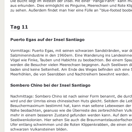
Die Bucht liegt im Westen der Insel. Mit einer “Panga-Fahrt” kann m
aus erkunden. Dies ermöglicht es Pinguine, Meerechsen und Rote Kl
zu sehen. Außerdem findet man hier eine Fülle an “blue-footed boobie
Tag 11
Puerto Egas auf der Insel Santiago
Vormittags: Puerto Egas, mit seinen schwarzen Sandstränden, war de
Salzminenindustrie in den 1960ern. Eine Wanderung ins Landesinnere
Vögel wie Finke, Tauben und Habichte zu beobachten. Bei einem Spaz
werden die Besucher vielen Meerechsen begegnen. Auch Seelöwen die
baden sind keine Seltenheit. Am Ende des Weges befinden sich eine 
Meerhöhlen, die von Seerobben und Nachtreihern bewohnt werden.
Sombero Chino bei der Insel Santiago
Nachmittags: Sombero Chino ist nach seiner Form benannt, die durch
wird und der Umriss eines chinesischen Huts gleicht. Seitdem die Lei
Besuchermaximum bestimmt hat, kann man seltene Lebewesen der G
Nähe beobachten, geanuso wie die Überreste des zerbrechlichen Vul
mehr in einem besseren Zustand gefunden werden kann. Auf dem we
Seelöwenkolonien. Hier sehen Sie auch die Braunmantelausterfischer
Ufer entlang schwimmen und die Roten Klippenkrabben, die einen st
schwarzen Vulkansteinen bilden.