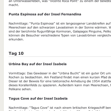
an Unterwasserleben, was “Vicente Roca Point” zu einem der beliebt
macht.
Punta Espinosa auf der Insel Fernandina
Nachmittags: “Punta Espinosa” ist ein langezogener Landstreifen au
Meerechsen auf den schwarzen Lavasteinen in der Sonne wärmen. We
sind der berühmte flugunfähige Kormoran, Galapagos Pinguine, Pel
können die Besucher verschiedene Typen von Lavaströmen vergleic
erkunden.
Tag 10
Urbina Bay auf der Insel Isabela
Vormittags: Das Gewässer in der “Urbina Bucht” ist ein guter Ort u
Rochen zu beobachten. Am Festland findet man einen kurzen Pfad der 
Dieser ist der Beweis für eine tektonische Anhebung die 1954 stattfa
dieses Korallenfelds zu spazieren. Außerdem kann man Meerechsen,
Pelikane sehen.
Tagus Cove auf der Insel Isabela
Nachmittags: “Tagus Cove” ist nach einem britischen Kriegsschiff be