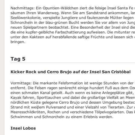
Nachmittags: Ein Opuntien-Wäldchen ziert die felsige Insel Santa 
säumen Ihren Wanderweg. Wenn Sie am Sandstrand ankommen, land
Seelöwenkolonie, verspielte Jungtiere und faulenzende Mütter liegen 
Schnorcheln in der blau-grünen Bucht werden Sie vor allem von Jun
neuen Spielpartnern beobachtet. Eine Besonderheit der Insel sind d
die eine kupfer-gelbliche Farbschattierung aufweisen. Die mitunter r
unter den Kakteen auf herabfallende saftige Früchte und lassen sich
bringen.
Tag 5
Kicker Rock und Cerro Brujo auf der Insel San Cristóbal
Vormittags: Die markante Felsformation ist wenige Stunden von der 
entfernt. Die Felsen ragen senkrecht einige hundert Fuß aus dem O
einen schmalen Kanal geteilt. Auch wenn es keine Anlegeplätze gibt
Kayak fahren, Sporttauchen und dabei die großartige Vielfalt an Me
nördlichen Küste gelegene Cerro Brujo und dessen Umgebung bestec
Strand mit weiβem Pulversand und einer Vielzahl von Tierarten. Zur 
Meeresschildkröten, Rochen und verschiedene Tölpelvogelarten. Das k
Schwimmen und Schnorcheln zu einem Erlebnis werden.
Insel Lobos