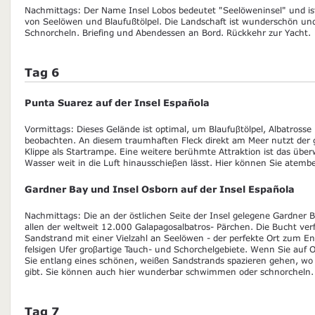
Nachmittags: Der Name Insel Lobos bedeutet "Seelöweninsel" und ist
von Seelöwen und Blaufußtölpel. Die Landschaft ist wunderschön und 
Schnorcheln. Briefing und Abendessen an Bord. Rückkehr zur Yacht.
Tag 6
Punta Suarez auf der Insel Española
Vormittags: Dieses Gelände ist optimal, um Blaufuβtölpel, Albatrosse
beobachten. An diesem traumhaften Fleck direkt am Meer nutzt der g
Klippe als Startrampe. Eine weitere berühmte Attraktion ist das über
Wasser weit in die Luft hinausschieβen lässt. Hier können Sie atemb
Gardner Bay und Insel Osborn auf der Insel Española
Nachmittags: Die an der östlichen Seite der Insel gelegene Gardner B
allen der weltweit 12.000 Galapagosalbatros- Pärchen. Die Bucht ve
Sandstrand mit einer Vielzahl an Seelöwen - der perfekte Ort zum E
felsigen Ufer groβartige Tauch- und Schorchelgebiete. Wenn Sie auf
Sie entlang eines schönen, weißen Sandstrands spazieren gehen, w
gibt. Sie können auch hier wunderbar schwimmen oder schnorcheln.
Tag 7