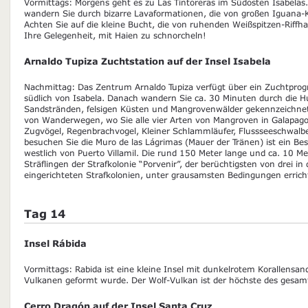
Vormittags: Morgens geht es zu Las Tintoreras im Südosten Isabela
wandern Sie durch bizarre Lavaformationen, die von großen Iguana-
Achten Sie auf die kleine Bucht, die von ruhenden Weißspitzen-Riffha
Ihre Gelegenheit, mit Haien zu schnorcheln!
Arnaldo Tupiza Zuchtstation auf der Insel Isabela
Nachmittag: Das Zentrum Arnaldo Tupiza verfügt über ein Zuchtpro
südlich von Isabela. Danach wandern Sie ca. 30 Minuten durch die H
Sandstränden, felsigen Küsten und Mangrovenwälder gekennzeichnet.
von Wanderwegen, wo Sie alle vier Arten von Mangroven in Galapag
Zugvögel, Regenbrachvogel, Kleiner Schlammläufer, Flussseeschwalb
besuchen Sie die Muro de las Lágrimas (Mauer der Tränen) ist ein B
westlich von Puerto Villamil. Die rund 150 Meter lange und ca. 10 M
Sträflingen der Strafkolonie “Porvenir”, der berüchtigsten von drei in
eingerichteten Strafkolonien, unter grausamsten Bedingungen errich
Tag 14
Insel Rábida
Vormittags: Rabida ist eine kleine Insel mit dunkelrotem Korallensand
Vulkanen geformt wurde. Der Wolf-Vulkan ist der höchste des gesam
Cerro Dragón auf der Insel Santa Cruz