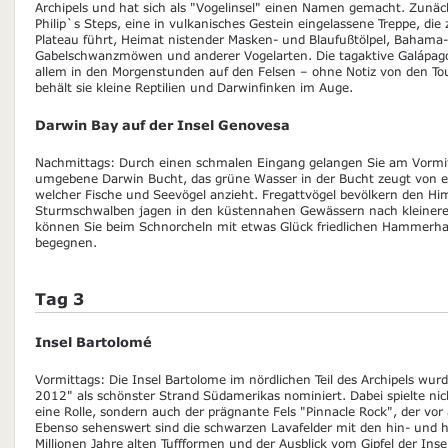
Archipels und hat sich als "Vogelinsel" einen Namen gemacht. Zunäc
Philip`s Steps, eine in vulkanisches Gestein eingelassene Treppe, di
Plateau führt, Heimat nistender Masken- und Blaufußtölpel, Bahama
Gabelschwanzmöwen und anderer Vogelarten. Die tagaktive Galápagos
allem in den Morgenstunden auf den Felsen – ohne Notiz von den Tou
behält sie kleine Reptilien und Darwinfinken im Auge.
Darwin Bay auf der Insel Genovesa
Nachmittags: Durch einen schmalen Eingang gelangen Sie am Vormitt
umgebene Darwin Bucht, das grüne Wasser in der Bucht zeugt von 
welcher Fische und Seevögel anzieht. Fregattvögel bevölkern den H
Sturmschwalben jagen in den küstennahen Gewässern nach kleineren
können Sie beim Schnorcheln mit etwas Glück friedlichen Hammerh
begegnen.
Tag 3
Insel Bartolomé
Vormittags: Die Insel Bartolome im nördlichen Teil des Archipels wur
2012" als schönster Strand Südamerikas nominiert. Dabei spielte ni
eine Rolle, sondern auch der prägnante Fels "Pinnacle Rock", der vor 
Ebenso sehenswert sind die schwarzen Lavafelder mit den hin- und h
Millionen Jahre alten Tuffformen und der Ausblick vom Gipfel der Ins