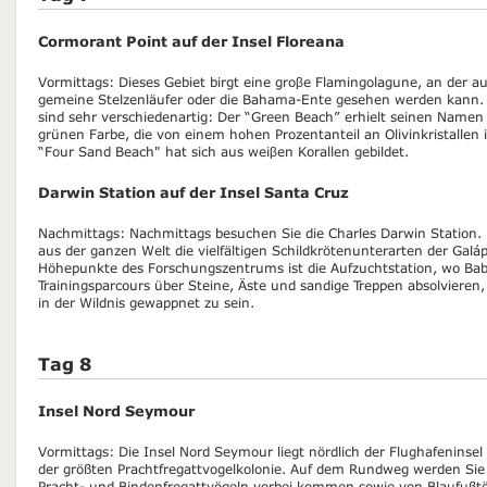
Cormorant Point auf der Insel Floreana
Vormittags: Dieses Gebiet birgt eine groβe Flamingolagune, an der a
gemeine Stelzenläufer oder die Bahama-Ente gesehen werden kann. D
sind sehr verschiedenartig: Der “Green Beach” erhielt seinen Namen
grünen Farbe, die von einem hohen Prozentanteil an Olivinkristallen
“Four Sand Beach" hat sich aus weiβen Korallen gebildet.
Darwin Station auf der Insel Santa Cruz
Nachmittags: Nachmittags besuchen Sie die Charles Darwin Station. 
aus der ganzen Welt die vielfältigen Schildkrötenunterarten der Galá
Höhepunkte des Forschungszentrums ist die Aufzuchtstation, wo Bab
Trainingsparcours über Steine, Äste und sandige Treppen absolviere
in der Wildnis gewappnet zu sein.
Tag 8
Insel Nord Seymour
Vormittags: Die Insel Nord Seymour liegt nördlich der Flughafeninsel B
der größten Prachtfregattvogelkolonie. Auf dem Rundweg werden Sie
Pracht- und Bindenfregattvögeln vorbei kommen sowie von Blaufußtöl