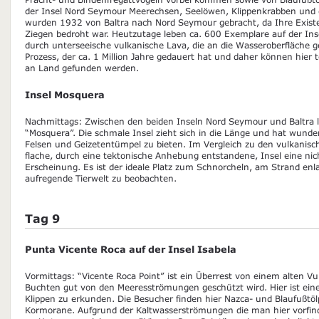
der Insel Nord Seymour Meerechsen, Seelöwen, Klippenkrabben und 
wurden 1932 von Baltra nach Nord Seymour gebracht, da Ihre Existe
Ziegen bedroht war. Heutzutage leben ca. 600 Exemplare auf der In
durch unterseeische vulkanische Lava, die an die Wasseroberfläche g
Prozess, der ca. 1 Million Jahre gedauert hat und daher können hier t
an Land gefunden werden.
Insel Mosquera
Nachmittags: Zwischen den beiden Inseln Nord Seymour und Baltra lie
“Mosquera”. Die schmale Insel zieht sich in die Länge und hat wunde
Felsen und Geizetentümpel zu bieten. Im Vergleich zu den vulkanisc
flache, durch eine tektonische Anhebung entstandene, Insel eine ni
Erscheinung. Es ist der ideale Platz zum Schnorcheln, am Strand enl
aufregende Tierwelt zu beobachten.
Tag 9
Punta Vicente Roca auf der Insel Isabela
Vormittags: “Vicente Roca Point” ist ein Überrest von einem alten Vu
Buchten gut von den Meeresströmungen geschützt wird. Hier ist eine 
Klippen zu erkunden. Die Besucher finden hier Nazca- und Blaufußtöl
Kormorane. Aufgrund der Kaltwasserströmungen die man hier vorfind