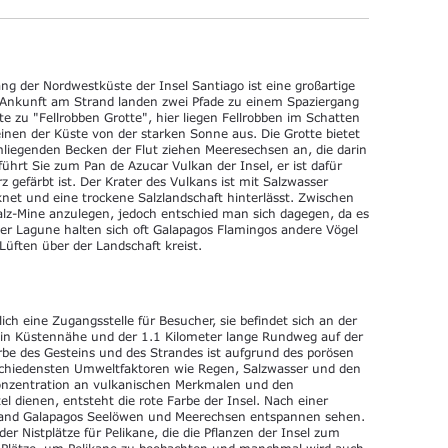
ng der Nordwestküste der Insel Santiago ist eine großartige
r Ankunft am Strand landen zwei Pfade zu einem Spaziergang
te zu "Fellrobben Grotte", hier liegen Fellrobben im Schatten
inen der Küste von der starken Sonne aus. Die Grotte bietet
mliegenden Becken der Flut ziehen Meeresechsen an, die darin
ührt Sie zum Pan de Azucar Vulkan der Insel, er ist dafür
z gefärbt ist. Der Krater des Vulkans ist mit Salzwasser
knet und eine trockene Salzlandschaft hinterlässt. Zwischen
z-Mine anzulegen, jedoch entschied man sich dagegen, da es
n der Lagune halten sich oft Galapagos Flamingos andere Vögel
Lüften über der Landschaft kreist.
lich eine Zugangsstelle für Besucher, sie befindet sich an der
e in Küstennähe und der 1.1 Kilometer lange Rundweg auf der
rbe des Gesteins und des Strandes ist aufgrund des porösen
schiedensten Umweltfaktoren wie Regen, Salzwasser und den
nzentration an vulkanischen Merkmalen und den
el dienen, entsteht die rote Farbe der Insel. Nach einer
rand Galapagos Seelöwen und Meerechsen entspannen sehen.
er Nistplätze für Pelikane, die die Pflanzen der Insel zum
en Plätze, um Pelikane zu beobachten und manchmal wird auch