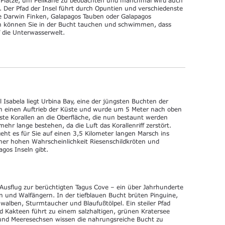
. Der Pfad der Insel führt durch Opuntien und verschiedenste
 Darwin Finken, Galapagos Tauben oder Galapagos
ch können Sie in der Bucht tauchen und schwimmen, dass
f die Unterwasserwelt.
 Isabela liegt Urbina Bay, eine der jüngsten Buchten der
h einen Auftrieb der Küste und wurde um 5 Meter nach oben
te Korallen an die Oberfläche, die nun bestaunt werden
ehr lange bestehen, da die Luft das Korallenriff zerstört.
eht es für Sie auf einen 3,5 Kilometer langen Marsch ins
einer hohen Wahrscheinlichkeit Riesenschildkröten und
agos Inseln gibt.
usflug zur berüchtigten Tagus Cove – ein über Jahrhunderte
en und Walfängern. In der tiefblauen Bucht brüten Pinguine,
alben, Sturmtaucher und Blaufußtölpel. Ein steiler Pfad
Kakteen führt zu einem salzhaltigen, grünen Kratersee
und Meeresechsen wissen die nahrungsreiche Bucht zu