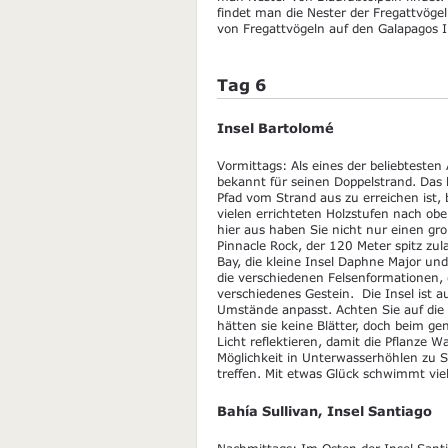
findet man die Nester der Fregattvöge
von Fregattvögeln auf den Galapagos 
Tag 6
Insel Bartolomé
Vormittags: Als eines der beliebtesten
bekannt für seinen Doppelstrand. Das 
Pfad vom Strand aus zu erreichen ist,
vielen errichteten Holzstufen nach oben
hier aus haben Sie nicht nur einen gr
Pinnacle Rock, der 120 Meter spitz zu
Bay, die kleine Insel Daphne Major u
die verschiedenen Felsenformationen, 
verschiedenes Gestein. Die Insel ist a
Umstände anpasst. Achten Sie auf die 
hätten sie keine Blätter, doch beim g
Licht reflektieren, damit die Pflanze
Möglichkeit in Unterwasserhöhlen zu S
treffen. Mit etwas Glück schwimmt viel
Bahía Sullivan, Insel Santiago
Nachmittags: Im Osten der Insel Santi