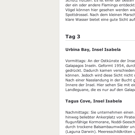
der ein oder andere Flamingo entdeckt
Vögel können hier gesehen werden wie
Spottdrossel. Nach dem kleinen Mars
klare Wasser bietet eine gute Sicht au
Tag 3
Urbina Bay, Insel Isabela
Vormittags: An der Ostkünste der Insel
Galapagos Inseln. Geformt 1954, durc
gedrückt. Dadurch kamen verschiedens
können. Jedoch wird diese Sicht nicht m
Nach einer Nasslandung in der Bucht g
Innere der Insel. Hier sehen Sie mit 
Landleguane, die es nur auf den Galap
Tagus Cove, Insel Isabela
Nachmittags: Sie unternehmen einen A
hinweg beliebter Ankerplatz von Pirat
flugunfähige Kormorane, Noddi-Seeschw
durch trockene Balsambaumwälder und 
(Laguna Darwin). Meeresschildkröten 