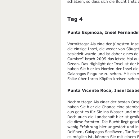
schätzen, so dass sich die Bucht trot
Tag 4
Punta Espinoza, Insel Fernandi
Vormittags: Als eine der jüngsten Ins
die einzige Insel, die weder von Säu
besiedelt wurde und ist daher eines 
Cumbre" brach 2005 das letzte Mal aus
Ozean. Das Highlight der Insel ist der
haben Sie hier im Norden der Insel d
Galapagos Pinguine zu sehen. Mit ein
Falke über Ihren Köpfen kreisen sehe
Punta Vicente Roca, Insel Isab
Nachmittags: Als einer der besten Or
haben Sie hier die Chance eine atemb
aus geht es für Sie ins Wasser und mi
Doch auch die Landschaft hier ist groß
die diese formten. Die Bucht liegt ges
wenig Erfahrung hier ungestört und i
Delfinen, Galapagos Seelöwen, Tunfis
es möglich ist, können Sie mit einem