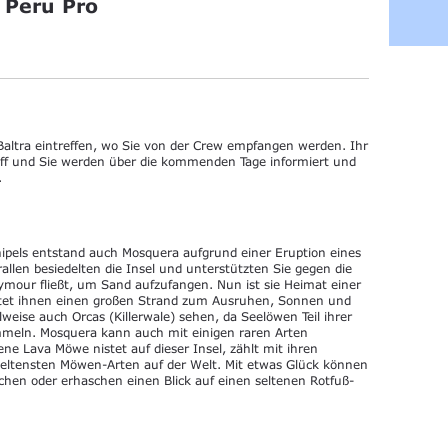
 Peru Pro
altra eintreffen, wo Sie von der Crew empfangen werden. Ihr
hiff und Sie werden über die kommenden Tage informiert und
.
hipels entstand auch Mosquera aufgrund einer Eruption eines
llen besiedelten die Insel und unterstützten Sie gegen die
mour fließt, um Sand aufzufangen. Nun ist sie Heimat einer
etet ihnen einen großen Strand zum Ausruhen, Sonnen und
eise auch Orcas (Killerwale) sehen, da Seelöwen Teil ihrer
ummeln. Mosquera kann auch mit einigen raren Arten
ne Lava Möwe nistet auf dieser Insel, zählt mit ihren
eltensten Möwen-Arten auf der Welt. Mit etwas Glück können
schen oder erhaschen einen Blick auf einen seltenen Rotfuß-