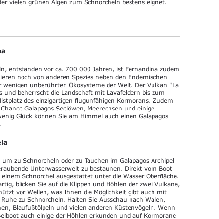
z der vielen grünen Algen zum Schnorcheln bestens eignet.
na
eln, entstanden vor ca. 700 000 Jahren, ist Fernandina zudem
getieren noch von anderen Spezies neben den Endemischen
der wenigen unberührten Ökosysteme der Welt. Der Vulkan "La
 und beherrscht die Landschaft mit Lavafeldern bis zum
 Nistplatz des einzigartigen flugunfähigen Kormorans. Zudem
ie Chance Galapagos Seelöwen, Meerechsen und einige
 wenig Glück können Sie am Himmel auch einen Galapagos
n.
ela
te um zu Schnorcheln oder zu Tauchen im Galapagos Archipel
eraubende Unterwasserwelt zu bestaunen. Direkt vom Boot
t einem Schnorchel ausgestattet unter die Wasser Oberfläche.
artig, blicken Sie auf die Klippen und Höhlen der zwei Vulkane,
chützt vor Wellen, was Ihnen die Möglichkeit gibt auch mit
n Ruhe zu Schnorcheln. Halten Sie Ausschau nach Walen,
chen, Blaufußtölpeln und vielen anderen Küstenvögeln. Wenn
 Beiboot auch einige der Höhlen erkunden und auf Kormorane