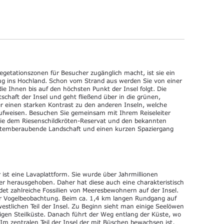
 Vegetationszonen für Besucher zugänglich macht, ist sie ein
flug ins Hochland. Schon vom Strand aus werden Sie von einer
ie Ihnen bis auf den höchsten Punkt der Insel folgt. Die
tschaft der Insel und geht fließend über in die grünen,
er einen starken Kontrast zu den anderen Inseln, welche
ufweisen. Besuchen Sie gemeinsam mit Ihrem Reiseleiter
wie dem Riesenschildkröten-Reservat und den bekannten
 atemberaubende Landschaft und einen kurzen Spaziergang
ist eine Lavaplattform. Sie wurde über Jahrmillionen
r herausgehoben. Daher hat diese auch eine charakteristisch
det zahlreiche Fossilien von Meeresbewohnern auf der Insel.
zur Vogelbeobachtung. Beim ca. 1,4 km langen Rundgang auf
tlichen Teil der Insel. Zu Beginn sieht man einige Seelöwen
gen Steilküste. Danach führt der Weg entlang der Küste, wo
Im zentralen Teil der Insel der mit Büschen bewachsen ist,