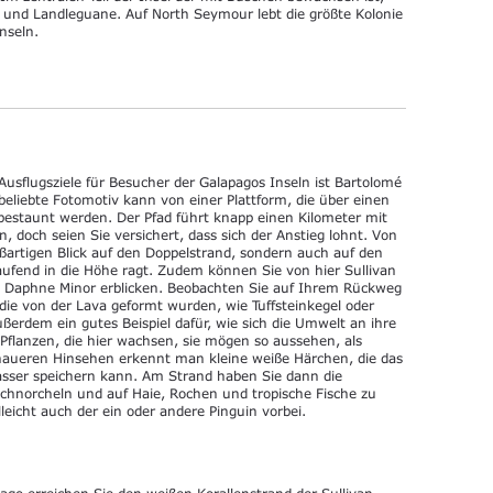
l und Landleguane. Auf North Seymour lebt die größte Kolonie
Inseln.
 Ausflugsziele für Besucher der Galapagos Inseln ist Bartolomé
beliebte Fotomotiv kann von einer Plattform, die über einen
 bestaunt werden. Der Pfad führt knapp einen Kilometer mit
, doch seien Sie versichert, dass sich der Anstieg lohnt. Von
oßartigen Blick auf den Doppelstrand, sondern auch auf den
laufend in die Höhe ragt. Zudem können Sie von hier Sullivan
nd Daphne Minor erblicken. Beobachten Sie auf Ihrem Rückweg
die von der Lava geformt wurden, wie Tuffsteinkegel oder
ußerdem ein gutes Beispiel dafür, wie sich die Umwelt an ihre
Pflanzen, die hier wachsen, sie mögen so aussehen, als
enaueren Hinsehen erkennt man kleine weiße Härchen, die das
 Wasser speichern kann. Am Strand haben Sie dann die
chnorcheln und auf Haie, Rochen und tropische Fische zu
leicht auch der ein oder andere Pinguin vorbei.
ago erreichen Sie den weißen Korallenstrand der Sullivan