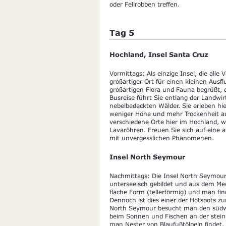
oder Fellrobben treffen.
Tag 5
Hochland, Insel Santa Cruz
Vormittags: Als einzige Insel, die alle
großartiger Ort für einen kleinen Aus
großartigen Flora und Fauna begrüßt, d
Busreise führt Sie entlang der Landwir
nebelbedeckten Wälder. Sie erleben hi
weniger Höhe und mehr Trockenheit a
verschiedene Orte hier im Hochland, 
Lavaröhren. Freuen Sie sich auf eine
mit unvergesslichen Phänomenen.
Insel North Seymour
Nachmittags: Die Insel North Seymour 
unterseeisch gebildet und aus dem Mee
flache Form (tellerförmig) und man fin
Dennoch ist dies einer der Hotspots 
North Seymour besucht man den südwes
beim Sonnen und Fischen an der steini
man Nester von Blaufußtölpeln findet. 