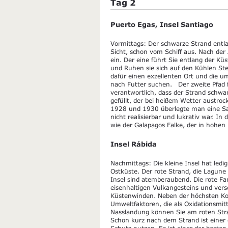
Tag 2
Puerto Egas, Insel Santiago
Vormittags: Der schwarze Strand entla
Sicht, schon vom Schiff aus. Nach de
ein. Der eine führt Sie entlang der Küs
und Ruhen sie sich auf den Kühlen Ste
dafür einen exzellenten Ort und die u
nach Futter suchen. Der zweite Pfad f
verantwortlich, dass der Strand schwar
gefüllt, der bei heißem Wetter austroc
1928 und 1930 überlegte man eine Sal
nicht realisierbar und lukrativ war. I
wie der Galapagos Falke, der in hohen 
Insel Rábida
Nachmittags: Die kleine Insel hat ledig
Ostküste. Der rote Strand, die Lagun
Insel sind atemberaubend. Die rote Fa
eisenhaltigen Vulkangesteins und ver
Küstenwinden. Neben der höchsten Ko
Umweltfaktoren, die als Oxidationsmitt
Nasslandung können Sie am roten St
Schon kurz nach dem Strand ist einer d
Schutz nutzen. Es ist einer der best