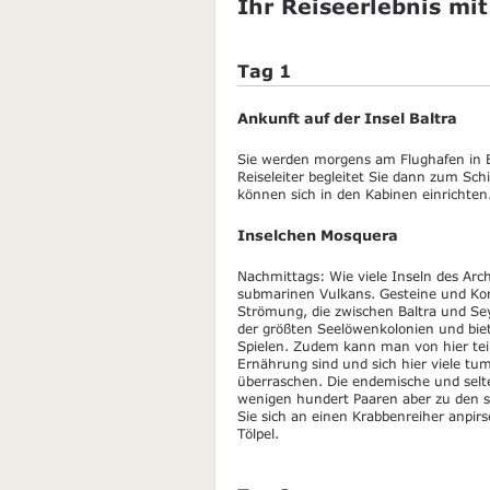
Ihr Reiseerlebnis mit
Tag 1
Ankunft auf der Insel Baltra
Sie werden morgens am Flughafen in B
Reiseleiter begleitet Sie dann zum Sc
können sich in den Kabinen einrichten
Inselchen Mosquera
Nachmittags: Wie viele Inseln des Arc
submarinen Vulkans. Gesteine und Kora
Strömung, die zwischen Baltra und Sey
der größten Seelöwenkolonien und bi
Spielen. Zudem kann man von hier teilw
Ernährung sind und sich hier viele t
überraschen. Die endemische und selte
wenigen hundert Paaren aber zu den s
Sie sich an einen Krabbenreiher anpir
Tölpel.