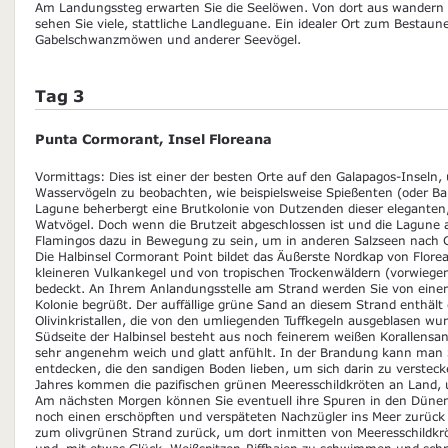
Am Landungssteg erwarten Sie die Seelöwen. Von dort aus wandern 
sehen Sie viele, stattliche Landleguane. Ein idealer Ort zum Bestau
Gabelschwanzmöwen und anderer Seevögel.
Tag 3
Punta Cormorant, Insel Floreana
Vormittags: Dies ist einer der besten Orte auf den Galapagos-Insel
Wasservögeln zu beobachten, wie beispielsweise Spießenten (oder Ba
Lagune beherbergt eine Brutkolonie von Dutzenden dieser eleganten
Watvögel. Doch wenn die Brutzeit abgeschlossen ist und die Lagune 
Flamingos dazu in Bewegung zu sein, um in anderen Salzseen nach 
Die Halbinsel Cormorant Point bildet das Äußerste Nordkap von Florea
kleineren Vulkankegel und von tropischen Trockenwäldern (vorwieg
bedeckt. An Ihrem Anlandungsstelle am Strand werden Sie von einer
Kolonie begrüßt. Der auffällige grüne Sand an diesem Strand enthält
Olivinkristallen, die von den umliegenden Tuffkegeln ausgeblasen wu
Südseite der Halbinsel besteht aus noch feinerem weißen Korallensan
sehr angenehm weich und glatt anfühlt. In der Brandung kann man
entdecken, die den sandigen Boden lieben, um sich darin zu verstec
Jahres kommen die pazifischen grünen Meeresschildkröten an Land, u
Am nächsten Morgen können Sie eventuell ihre Spuren in den Dünen 
noch einen erschöpften und verspäteten Nachzügler ins Meer zurück
zum olivgrünen Strand zurück, um dort inmitten von Meeresschildkrö
und, mit etwas Glück, Weißspitzen-Riffhaien zu schwimmen und schno