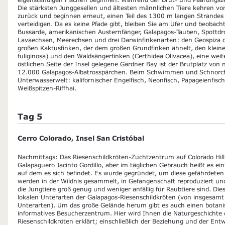
Die stärksten Junggesellen und ältesten männlichen Tiere kehren vo
zurück und beginnen erneut, einen Teil des 1300 m langen Strandes 
verteidigen. Da es keine Pfade gibt, bleiben Sie am Ufer und beobach
Bussarde, amerikanischen Austernfänger, Galapagos-Tauben, Spottdro
Lavaechsen, Meerechsen und drei Darwinfinkenarten: den Geospiza co
großen Kaktusfinken, der dem großen Grundfinken ähnelt, den klein
fuliginosa) und den Waldsängerfinken (Certhidea Olivacea), eine weit
östlichen Seite der Insel gelegene Gardner Bay ist der Brutplatz von 
12.000 Galapagos-Albatrosspärchen. Beim Schwimmen und Schnorchel
Unterwasserwelt: kalifornischer Engelfisch, Neonfisch, Papageienfis
Weißspitzen-Riffhai.
Tag 5
Cerro Colorado, Insel San Cristóbal
Nachmittags: Das Riesenschildkröten-Zuchtzentrum auf Colorado Hill 
Galapaguero Jacinto Gordillo, aber im täglichen Gebrauch heißt es e
auf dem es sich befindet. Es wurde gegründet, um diese gefährdeten 
werden in der Wildnis gesammelt, in Gefangenschaft reproduziert und
die Jungtiere groß genug und weniger anfällig für Raubtiere sind. Di
lokalen Unterarten der Galapagos-Riesenschildkröten (von insgesamt
Unterarten). Um das große Gelände herum gibt es auch einen botani
informatives Besucherzentrum. Hier wird Ihnen die Naturgeschichte
Riesenschildkröten erklärt; einschließlich der Beziehung und der En