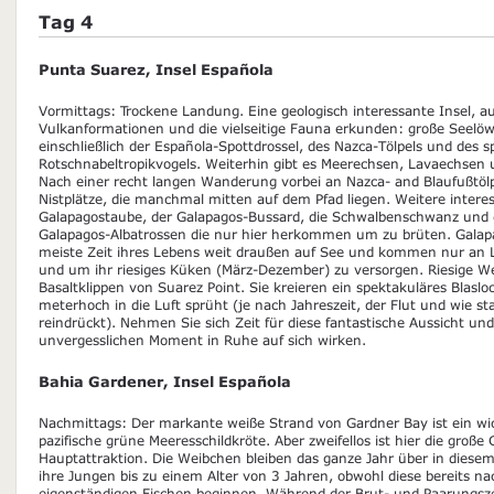
Tag 4
Punta Suarez, Insel Española
Vormittags: Trockene Landung. Eine geologisch interessante Insel, au
Vulkanformationen und die vielseitige Fauna erkunden: große Seelö
einschließlich der Española-Spottdrossel, des Nazca-Tölpels und des 
Rotschnabeltropikvogels. Weiterhin gibt es Meerechsen, Lavaechsen 
Nach einer recht langen Wanderung vorbei an Nazca- and Blaufußtölp
Nistplätze, die manchmal mitten auf dem Pfad liegen. Weitere interes
Galapagostaube, der Galapagos-Bussard, die Schwalbenschwanz und d
Galapagos-Albatrossen die nur hier herkommen um zu brüten. Galap
meiste Zeit ihres Lebens weit draußen auf See und kommen nur an L
und um ihr riesiges Küken (März-Dezember) zu versorgen. Riesige Wel
Basaltklippen von Suarez Point. Sie kreieren ein spektakuläres Blasl
meterhoch in die Luft sprüht (je nach Jahreszeit, der Flut und wie st
reindrückt). Nehmen Sie sich Zeit für diese fantastische Aussicht und
unvergesslichen Moment in Ruhe auf sich wirken.
Bahia Gardener, Insel Española
Nachmittags: Der markante weiße Strand von Gardner Bay ist ein wich
pazifische grüne Meeresschildkröte. Aber zweifellos ist hier die groß
Hauptattraktion. Die Weibchen bleiben das ganze Jahr über in dies
ihre Jungen bis zu einem Alter von 3 Jahren, obwohl diese bereits n
eigenständigen Fischen beginnen. Während der Brut- und Paarungszei