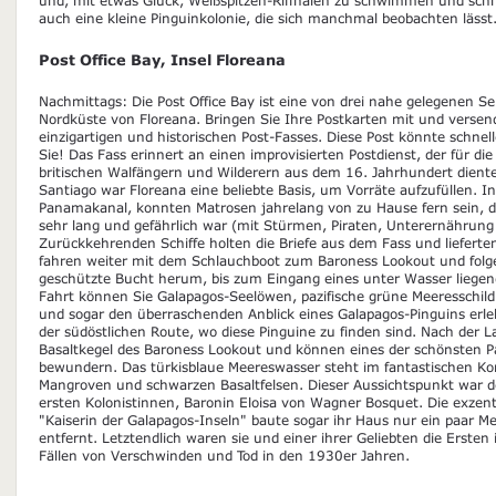
auch eine kleine Pinguinkolonie, die sich manchmal beobachten lässt
Post Office Bay, Insel Floreana
Nachmittags: Die Post Office Bay ist eine von drei nahe gelegenen S
Nordküste von Floreana. Bringen Sie Ihre Postkarten mit und versende
einzigartigen und historischen Post-Fasses. Diese Post könnte schn
Sie! Das Fass erinnert an einen improvisierten Postdienst, der für 
britischen Walfängern und Wilderern aus dem 16. Jahrhundert diente
Santiago war Floreana eine beliebte Basis, um Vorräte aufzufüllen. I
Panamakanal, konnten Matrosen jahrelang von zu Hause fern sein,
sehr lang und gefährlich war (mit Stürmen, Piraten, Unterernährung
Zurückkehrenden Schiffe holten die Briefe aus dem Fass und lieferten
fahren weiter mit dem Schlauchboot zum Baroness Lookout und folg
geschützte Bucht herum, bis zum Eingang eines unter Wasser liegen
Fahrt können Sie Galapagos-Seelöwen, pazifische grüne Meeresschil
und sogar den überraschenden Anblick eines Galapagos-Pinguins erlebe
der südöstlichen Route, wo diese Pinguine zu finden sind. Nach der 
Basaltkegel des Baroness Lookout und können eines der schönsten
bewundern. Das türkisblaue Meereswasser steht im fantastischen Kon
Mangroven und schwarzen Basaltfelsen. Dieser Aussichtspunkt war der
ersten Kolonistinnen, Baronin Eloisa von Wagner Bosquet. Die exzent
"Kaiserin der Galapagos-Inseln" baute sogar ihr Haus nur ein paar M
entfernt. Letztendlich waren sie und einer ihrer Geliebten die Ersten
Fällen von Verschwinden und Tod in den 1930er Jahren.