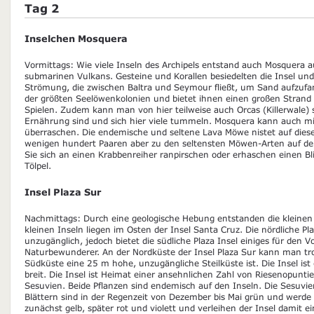
Tag 2
Inselchen Mosquera
Vormittags: Wie viele Inseln des Archipels entstand auch Mosquera a
submarinen Vulkans. Gesteine und Korallen besiedelten die Insel und
Strömung, die zwischen Baltra und Seymour fließt, um Sand aufzufan
der größten Seelöwenkolonien und bietet ihnen einen großen Stra
Spielen. Zudem kann man von hier teilweise auch Orcas (Killerwale) s
Ernährung sind und sich hier viele tummeln. Mosquera kann auch mi
überraschen. Die endemische und seltene Lava Möwe nistet auf dieser
wenigen hundert Paaren aber zu den seltensten Möwen-Arten auf de
Sie sich an einen Krabbenreiher ranpirschen oder erhaschen einen Bl
Tölpel.
Insel Plaza Sur
Nachmittags: Durch eine geologische Hebung entstanden die kleinen I
kleinen Inseln liegen im Osten der Insel Santa Cruz. Die nördliche Pla
unzugänglich, jedoch bietet die südliche Plaza Insel einiges für den 
Naturbewunderer. An der Nordküste der Insel Plaza Sur kann man tr
Südküste eine 25 m hohe, unzugängliche Steilküste ist. Die Insel i
breit. Die Insel ist Heimat einer ansehnlichen Zahl von Riesenopunt
Sesuvien. Beide Pflanzen sind endemisch auf den Inseln. Die Sesuvi
Blättern sind in der Regenzeit von Dezember bis Mai grün und werde 
zunächst gelb, später rot und violett und verleihen der Insel damit 