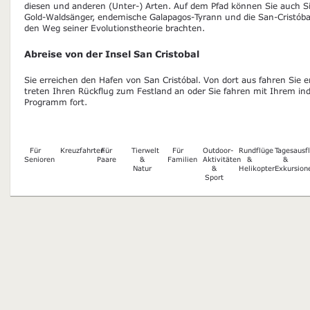
diesen und anderen (Unter-) Arten. Auf dem Pfad können Sie auch Si
Gold-Waldsänger, endemische Galapagos-Tyrann und die San-Cristóbal
den Weg seiner Evolutionstheorie brachten.
Abreise von der Insel San Cristobal
Sie erreichen den Hafen von San Cristóbal. Von dort aus fahren Sie
treten Ihren Rückflug zum Festland an oder Sie fahren mit Ihrem ind
Programm fort.
Für
Kreuzfahrten
Für
Tierwelt
Für
Outdoor-
Rundflüge
Tagesausf
Senioren
Paare
&
Familien
Aktivitäten
&
&
Natur
&
Helikopter
Exkursion
Sport