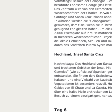
Vormittags: Besuch der Galapagos-Ri
berühmte Lonesome George (das letzte 
Das Zentrum wird von den Mitarbeiter
Wissenschaftlern der Charles-Darwin-St
Santiago und Santa Cruz Islands ohne 
Inkubation werden die "Galapaguitos"
gezüchtet, damit sie, wenn sie in ihr
genügend Fähigkeiten haben, um allei
2.000 Exemplare auf ihre Heimatinseln
in mehreren wissenschaftlichen Proje
die lokale Gemeinden, Schulen und To
durch das Städtchen Puerto Ayora ma
Hochland, Insel Santa Cruz
Nachmittags: Das Hochland von Santa 
und trockenen Gebieten der Insel. Mit 
Gemelos” (wie auf sie auf Spanisch g
entstanden. Sie finden dort Scalesienw
Kakteen und eine Vielzahl von Laubbä
Vegetationen ist besonders reizvoll. 
Gebiet von El Chato und La Caseta. Hie
über eine halbe Meile erstreckenden La
Besuch zu einem einzigartigen, nahezu
Tag 6