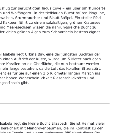
sflug zur berüchtigten Tagus Cove – ein über Jahrhunderte
en und Walfängern. In der tiefblauen Bucht brüten Pinguine,
alben, Sturmtaucher und Blaufußtölpel. Ein steiler Pfad
Kakteen führt zu einem salzhaltigen, grünen Kratersee
und Meeresechsen wissen die nahrungsreiche Bucht zu
z der vielen grünen Algen zum Schnorcheln bestens eignet.
 Isabela liegt Urbina Bay, eine der jüngsten Buchten der
h einen Auftrieb der Küste, wurde um 5 Meter nach oben
te Korallen an die Oberfläche, die nun bestaunt werden
ehr lange bestehen, da die Luft das Korallenriff zerstört.
eht es für Sie auf einen 3,5 Kilometer langen Marsch ins
einer hohen Wahrscheinlichkeit Riesenschildkröten und
gos-Inseln gibt.
sabela liegt die kleine Bucht Elizabeth. Sie ist Heimat vieler
t bereichert mit Mangrovenbäumen, die im Kontrast zu den
einen Inseln und einem steinernen Riff bietet dieser Ort