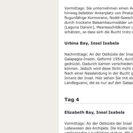
Vormittags: Sie unternehmen einen Au
hinweg beliebter Ankerplatz von Pirat
flugunfähige Kormorane, Noddi-Seeschw
durch trockene Balsambaumwälder und 
(Laguna Darwin). Meeresschildkröten 
schätzen, so dass sich die Bucht trot
Urbina Bay, Insel Isabela
Nachmittags: An der Ostküste der Insel
Galapagos-Inseln. Geformt 1954, durc
gedrückt. Dadurch kamen verschiedens
können. Jedoch wird diese Sicht nicht m
Nach einer Nasslandung in der Bucht g
Innere der Insel. Hier sehen Sie mit 
Landleguane, die es nur auf den Galapa
Tag 4
Elizabeth Bay, Insel Isabela
Vormittags: An der Ostküste der Insel I
Lebewesen des Archipels. Die Küste is
umliegenden Lavafeldern stehen. Mit kl