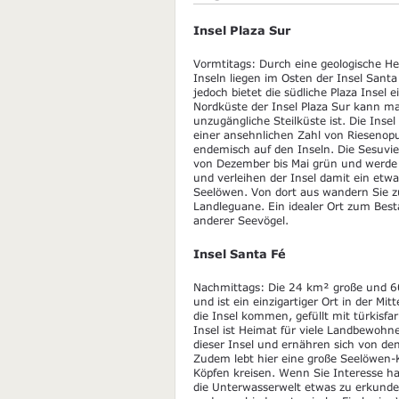
Insel Plaza Sur
Vormtitags: Durch eine geologische He
Inseln liegen im Osten der Insel Santa 
jedoch bietet die südliche Plaza Insel
Nordküste der Insel Plaza Sur kann m
unzugängliche Steilküste ist. Die Inse
einer ansehnlichen Zahl von Riesenop
endemisch auf den Inseln. Die Sesuvie
von Dezember bis Mai grün und werde i
und verleihen der Insel damit ein etw
Seelöwen. Von dort aus wandern Sie zu
Landleguane. Ein idealer Ort zum Be
anderer Seevögel.
Insel Santa Fé
Nachmittags: Die 24 km² große und 60
und ist ein einzigartiger Ort in der Mi
die Insel kommen, gefüllt mit türkis
Insel ist Heimat für viele Landbewohne
dieser Insel und ernähren sich von de
Zudem lebt hier eine große Seelöwen-
Köpfen kreisen. Wenn Sie Interesse 
die Unterwasserwelt etwas zu erkunde