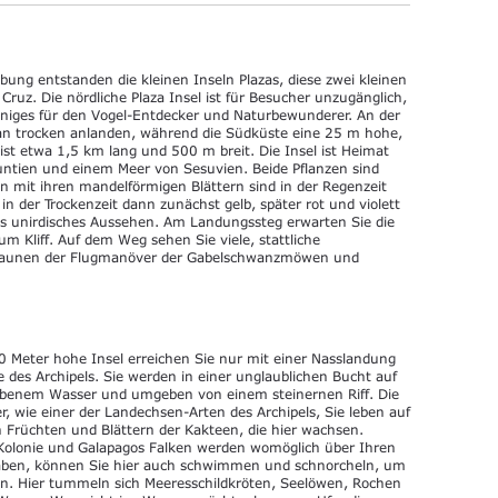
bung entstanden die kleinen Inseln Plazas, diese zwei kleinen
Cruz. Die nördliche Plaza Insel ist für Besucher unzugänglich,
 einiges für den Vogel-Entdecker und Naturbewunderer. An der
an trocken anlanden, während die Südküste eine 25 m hohe,
l ist etwa 1,5 km lang und 500 m breit. Die Insel ist Heimat
untien und einem Meer von Sesuvien. Beide Pflanzen sind
n mit ihren mandelförmigen Blättern sind in der Regenzeit
n der Trockenzeit dann zunächst gelb, später rot und violett
as unirdisches Aussehen. Am Landungssteg erwarten Sie die
m Kliff. Auf dem Weg sehen Sie viele, stattliche
staunen der Flugmanöver der Gabelschwanzmöwen und
 Meter hohe Insel erreichen Sie nur mit einer Nasslandung
tte des Archipels. Sie werden in einer unglaublichen Bucht auf
farbenem Wasser und umgeben von einem steinernen Riff. Die
r, wie einer der Landechsen-Arten des Archipels, Sie leben auf
n Früchten und Blättern der Kakteen, die hier wachsen.
Kolonie und Galapagos Falken werden womöglich über Ihren
haben, können Sie hier auch schwimmen und schnorcheln, um
n. Hier tummeln sich Meeresschildkröten, Seelöwen, Rochen