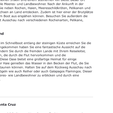
iele Meeres- und Landbewohner. Nach der Ankunft in der
ie neben Rochen, Haien, Meeresschildkröten, Pelikanen und
sen an Land entdecken. Zudem ist hier einer der Brutplätze
dem Boot aus erspähen können. Besuchen Sie außerdem die
t Ausschau nach verschiedenen Rochenarten, Pelikane,
nd
im Schnellboot entlang der steinigen Küste erreichen Sie die
angekommen haben Sie eine fantastische Aussicht auf die
ndern Sie durch die fremden Lande mit Ihrem Reiseleiter,
n, die durch die Flut hervorkommen und die
ese Oase bietet eine großartige Heimat für einige
r Haie genießen das Wasser in den Becken der Flut, die Sie
staunen können. Halten Sie auf dem Rückweg Ausschau nach
ögeln wie auch Reiher oder auch Galapagos Flamingos. Dieser
eeres- wie Landbewohner zu erblicken und durch eine
.
anta Cruz