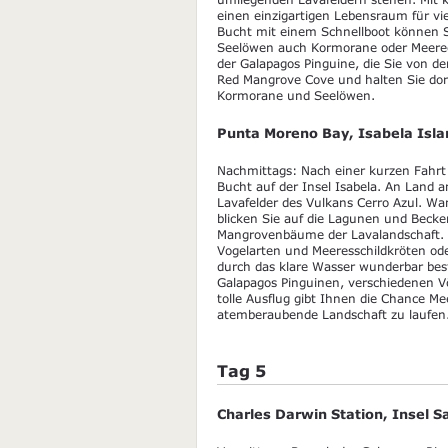
einen einzigartigen Lebensraum für v
Bucht mit einem Schnellboot können S
Seelöwen auch Kormorane oder Meerech
der Galapagos Pinguine, die Sie von 
Red Mangrove Cove und halten Sie dor
Kormorane und Seelöwen.
Punta Moreno Bay, Isabela Isla
Nachmittags: Nach einer kurzen Fahrt 
Bucht auf der Insel Isabela. An Land 
Lavafelder des Vulkans Cerro Azul. Wa
blicken Sie auf die Lagunen und Becke
Mangrovenbäume der Lavalandschaft. Di
Vogelarten und Meeresschildkröten ode
durch das klare Wasser wunderbar be
Galapagos Pinguinen, verschiedenen V
tolle Ausflug gibt Ihnen die Chance M
atemberaubende Landschaft zu laufen
Tag 5
Charles Darwin Station, Insel S