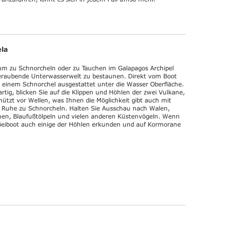
ela
 um zu Schnorcheln oder zu Tauchen im Galapagos Archipel
eraubende Unterwasserwelt zu bestaunen. Direkt vom Boot
t einem Schnorchel ausgestattet unter die Wasser Oberfläche.
artig, blicken Sie auf die Klippen und Höhlen der zwei Vulkane,
chützt vor Wellen, was Ihnen die Möglichkeit gibt auch mit
n Ruhe zu Schnorcheln. Halten Sie Ausschau nach Walen,
chen, Blaufußtölpeln und vielen anderen Küstenvögeln. Wenn
 Beiboot auch einige der Höhlen erkunden und auf Kormorane