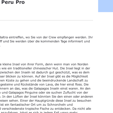
 Peru Pro
altra eintreffen, wo Sie von der Crew empfangen werden. Ihr
hiff und Sie werden über die kommenden Tage informiert und
.
 kleine Insel von ihrer Form, denn wenn man von Norden
wie ein traditioneller chinesischer Hut. Die Insel liegt in der
zwischen den Inseln ist dadurch gut geschützt, was es dem
ser blicken zu können. Auf der Insel gibt es die Möglichkeit
chen Küste zu gehen und die beeindruckende Landschaft zu
ngesteine und Rückstände von Lava, die hier einst floss. Die
nnern an das, was die Galapagos Inseln einst waren. An den
 und Galapagos Pinguine oder sie suchen Zuflucht von der
. In den Lüften der Insel könnten Sie den einen oder anderen
eisen sehen. Einer der Hauptgründe diese Insel zu besuchen
s ist ein fantastischer Ort um zu Schnorcheln und
erschiedenste tropische Fische zu entdecken. Da nicht alle
 anzufahren, lohnt es sich in jedem Fall umso mehr.