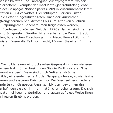
esenschildkröten und Landleguan-Zuchtprogramm, wo der
erhaltene Exemplar der Insel Pinta) jahrzehntelang lebte.
n des Galapagos-Nationalparks (GNP) in Zusammenarbeit mit
ation (CDS) verwaltet. Hier schlüpfen Eier aus Pinzon,
die Gefahr eingeführter Arten. Nach der künstlichen
 (Neugeborenen Schildkröten) bis zum Alter von 5 Jahren
en ursprünglichen Lebensräumen freigelassen werden,
n überleben zu können. Seit den 1970er Jahren sind mehr als
 zurückgekehrt. Darüber hinaus arbeitet die Darwin Station
kten, botanischen Forschungen und bietet Umweltbildung für
uristen. Wenn die Zeit noch reicht, können Sie einen Bummel
chen.
Cruz bildet einen eindrucksvollen Gegensatz zu den niederen
einem Naturführer besichtigen Sie die Zwillingskrater “Los
enannt werden). Diese sind durch Vulkanausbrüche
älder, eine endemische Art der Galapagos Inseln, sowie riesige
umen und essbaren Früchten vor. Der Wechsel verschiedener
Hunderte von Galapagos Riesenschildkröten bewohnen das
r befinden sie sich in ihrem natürlichen Lebensraum. Die sich
vatunnel liegen unterirdisch und lassen auf diese Weise ihren
 irrealen Erlebnis werden.