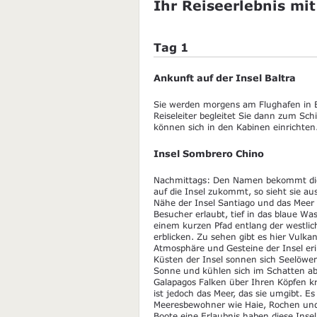
Ihr Reiseerlebnis mit
Tag 1
Ankunft auf der Insel Baltra
Sie werden morgens am Flughafen in B
Reiseleiter begleitet Sie dann zum Sc
können sich in den Kabinen einrichten
Insel Sombrero Chino
Nachmittags: Den Namen bekommt die
auf die Insel zukommt, so sieht sie aus 
Nähe der Insel Santiago und das Meer 
Besucher erlaubt, tief in das blaue Was
einem kurzen Pfad entlang der westli
erblicken. Zu sehen gibt es hier Vulka
Atmosphäre und Gesteine der Insel eri
Küsten der Insel sonnen sich Seelöwen
Sonne und kühlen sich im Schatten ab
Galapagos Falken über Ihren Köpfen kr
ist jedoch das Meer, das sie umgibt. E
Meeresbewohner wie Haie, Rochen und v
Boote eine Erlaubnis haben diese Insel