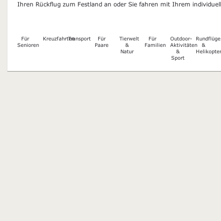
Ihren Rückflug zum Festland an oder Sie fahren mit Ihrem individue
Für
Kreuzfahrten
Transport
Für
Tierwelt
Für
Outdoor-
Rundflüge
Senioren
Paare
&
Familien
Aktivitäten
&
Natur
&
Helikopte
Sport