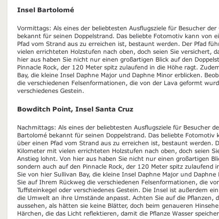
Insel Bartolomé
Vormittags: Als eines der beliebtesten Ausflugsziele für Besucher der
bekannt für seinen Doppelstrand. Das beliebte Fotomotiv kann von ei
Pfad vom Strand aus zu erreichen ist, bestaunt werden. Der Pfad füh
vielen errichteten Holzstufen nach oben, doch seien Sie versichert, d
hier aus haben Sie nicht nur einen großartigen Blick auf den Doppel
Pinnacle Rock, der 120 Meter spitz zulaufend in die Höhe ragt. Zude
Bay, die kleine Insel Daphne Major und Daphne Minor erblicken. Be
die verschiedenen Felsenformationen, die von der Lava geformt wurde
verschiedenes Gestein.
Bowditch Point, Insel Santa Cruz
Nachmittags: Als eines der beliebtesten Ausflugsziele für Besucher de
Bartolomé bekannt für seinen Doppelstrand. Das beliebte Fotomotiv k
über einen Pfad vom Strand aus zu erreichen ist, bestaunt werden. D
Kilometer mit vielen errichteten Holzstufen nach oben, doch seien Sie
Anstieg lohnt. Von hier aus haben Sie nicht nur einen großartigen Bl
sondern auch auf den Pinnacle Rock, der 120 Meter spitz zulaufend 
Sie von hier Sullivan Bay, die kleine Insel Daphne Major und Daphne
Sie auf Ihrem Rückweg die verschiedenen Felsenformationen, die vo
Tuffsteinkegel oder verschiedenes Gestein. Die Insel ist außerdem ein 
die Umwelt an ihre Umstände anpasst. Achten Sie auf die Pflanzen, 
aussehen, als hätten sie keine Blätter, doch beim genaueren Hinseh
Härchen, die das Licht reflektieren, damit die Pflanze Wasser speic