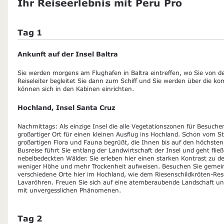
Ihr Reiseerlebnis mit Peru Pro
Tag 1
Ankunft auf der Insel Baltra
Sie werden morgens am Flughafen in Baltra eintreffen, wo Sie von 
Reiseleiter begleitet Sie dann zum Schiff und Sie werden über die 
können sich in den Kabinen einrichten.
Hochland, Insel Santa Cruz
Nachmittags: Als einzige Insel die alle Vegetationszonen für Besucher
großartiger Ort für einen kleinen Ausflug ins Hochland. Schon vom S
großartigen Flora und Fauna begrüßt, die Ihnen bis auf den höchsten 
Busreise führt Sie entlang der Landwirtschaft der Insel und geht flie
nebelbedeckten Wälder. Sie erleben hier einen starken Kontrast zu d
weniger Höhe und mehr Trockenheit aufweisen. Besuchen Sie gemein
verschiedene Orte hier im Hochland, wie dem Riesenschildkröten-Re
Lavaröhren. Freuen Sie sich auf eine atemberaubende Landschaft un
mit unvergesslichen Phänomenen.
Tag 2