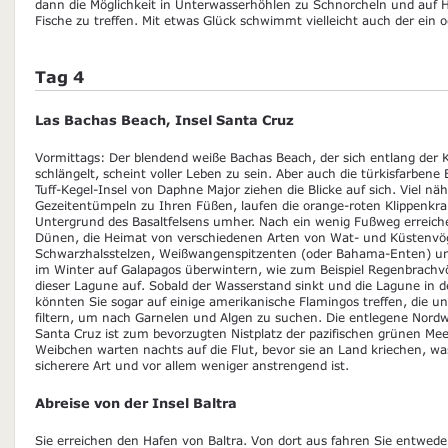
dann die Möglichkeit in Unterwasserhöhlen zu Schnorcheln und auf H
Fische zu treffen. Mit etwas Glück schwimmt vielleicht auch der ein o
Tag 4
Las Bachas Beach, Insel Santa Cruz
Vormittags: Der blendend weiße Bachas Beach, der sich entlang der K
schlängelt, scheint voller Leben zu sein. Aber auch die türkisfarben
Tuff-Kegel-Insel von Daphne Major ziehen die Blicke auf sich. Viel näh
Gezeitentümpeln zu Ihren Füßen, laufen die orange-roten Klippenkr
Untergrund des Basaltfelsens umher. Nach ein wenig Fußweg erreich
Dünen, die Heimat von verschiedenen Arten von Wat- und Küstenvögel
Schwarzhalsstelzen, Weißwangenspitzenten (oder Bahama-Enten) und
im Winter auf Galapagos überwintern, wie zum Beispiel Regenbrachvög
dieser Lagune auf. Sobald der Wasserstand sinkt und die Lagune in der
könnten Sie sogar auf einige amerikanische Flamingos treffen, die u
filtern, um nach Garnelen und Algen zu suchen. Die entlegene Nordw
Santa Cruz ist zum bevorzugten Nistplatz der pazifischen grünen Me
Weibchen warten nachts auf die Flut, bevor sie an Land kriechen, w
sicherere Art und vor allem weniger anstrengend ist.
Abreise von der Insel Baltra
Sie erreichen den Hafen von Baltra. Von dort aus fahren Sie entwed