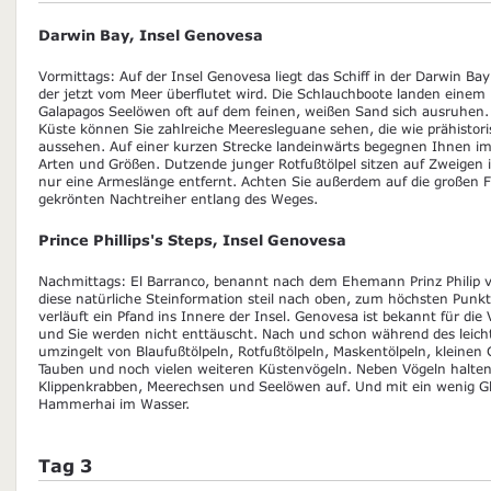
Darwin Bay, Insel Genovesa
Vormittags: Auf der Insel Genovesa liegt das Schiff in der Darwin Ba
der jetzt vom Meer überflutet wird. Die Schlauchboote landen einem
Galapagos Seelöwen oft auf dem feinen, weißen Sand sich ausruhen.
Küste können Sie zahlreiche Meeresleguane sehen, die wie prähistori
aussehen. Auf einer kurzen Strecke landeinwärts begegnen Ihnen im
Arten und Größen. Dutzende junger Rotfußtölpel sitzen auf Zweige
nur eine Armeslänge entfernt. Achten Sie außerdem auf die großen F
gekrönten Nachtreiher entlang des Weges.
Prince Phillips's Steps, Insel Genovesa
Nachmittags: El Barranco, benannt nach dem Ehemann Prinz Philip vo
diese natürliche Steinformation steil nach oben, zum höchsten Punkt 
verläuft ein Pfand ins Innere der Insel. Genovesa ist bekannt für die V
und Sie werden nicht enttäuscht. Nach und schon während des leicht
umzingelt von Blaufußtölpeln, Rotfußtölpeln, Maskentölpeln, kleinen
Tauben und noch vielen weiteren Küstenvögeln. Neben Vögeln halten
Klippenkrabben, Meerechsen und Seelöwen auf. Und mit ein wenig G
Hammerhai im Wasser.
Tag 3