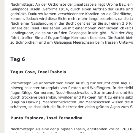
Nachmittags: An der Ostkünste der Insel Isabela liegt Urbina Bay, ei
Galapagos Inseln. Geformt 1954, durch einen Auftrieb der Küste u
gedrückt. Dadurch kamen verschiedenste Korallen an die Oberfläche
können. Jedoch wird diese Sicht nicht mehr lange bestehen, da die Luft
Nach einer Nasslandung in der Bucht geht es für Sie auf einen 3,5 K
Innere der Insel. Hier sehen Sie mit einer hohen Wahrscheinlichkeit
Landleguane, die es nur auf den Galapagos Inseln gibt. Wie der Weg
führt, treffen Sie auf flugunfähige Kormoran Kolonien. Die Bucht bie
zu Schnorcheln und um Galapagos Meerechsen beim fressen Unterw
Tag 6
Tagus Cove, Insel Isabela
Vormittags: Sie unternehmen einen Ausflug zur berüchtigten Tagus 
hinweg beliebter Ankerplatz von Piraten und Walfängern. In der tief
flugunfähige Kormorane, Noddi-Seeschwalben, Sturmtaucher und Blauf
durch trockene Balsambaumwälder und Kakteen führt zu einem salzh
(Laguna Darwin). Meeresschildkröten und Meeresechsen wissen die 
schätzen, so dass sich die Bucht trotz der vielen grünen Algen zum 
Punta Espinoza, Insel Fernandina
Nachmittags: Als eine der jüngsten Inseln, entstanden vor ca. 700 0