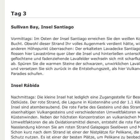
Tag 3
Sullivan Bay, Insel Santiago
Vormittags: Im Osten der Insel Santiago erreichen Sie den weißen Ko
Bucht. Obwohl dieser Strand Ihr volles Augenmerk verdient hätte, wi
anderen Höhepunkt überraschen: Der erkalteten Lavadecke Santiago
flossen hier Lavaströme quer über die Insel und hinterließen unters
geflochtene und fadenziehende Lavafelder wechseln sich mit scharf
ab. Spüren Sie die warmen Steine der schwarzen, unwirklichen Lava
und versetzen Sie sich zurück in die Entstehungszeit, als hier Vulka
Paradies schufen.
Insel Rábida
Nachmittags: Die kleine Insel hat lediglich eine Zugangsstelle für Bes
Ostküste. Der rote Strand, die Lagune in Küstennähe und der 1.1 Ki
Insel sind atemberaubend. Die rote Farbe des Gesteins und des Stran
eisenhaltigen Vulkangesteins und verschiedensten Umweltfaktoren 
Küstenwinden. Neben der höchsten Konzentration an vulkanischen
Umweltfaktoren die als Oxidationsmittel dienen, entsteht die rote Far
Nasslandung können Sie am roten Strand Galapagos Seelöwen und 
Schon kurz nach dem Strand ist einer der Nistplätze für Pelikane, die
Schutz nutzen. Es ist einer der besten Plätze, um Pelikane zu beo