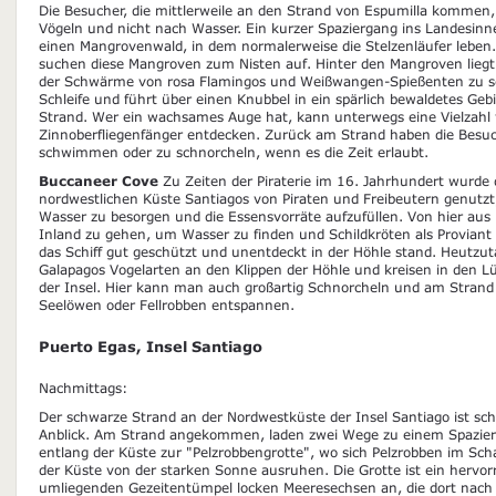
Die Besucher, die mittlerweile an den Strand von Espumilla kommen,
Vögeln und nicht nach Wasser. Ein kurzer Spaziergang ins Landesinn
einen Mangrovenwald, in dem normalerweise die Stelzenläufer leben
suchen diese Mangroven zum Nisten auf. Hinter den Mangroven liegt
der Schwärme von rosa Flamingos und Weißwangen-Spießenten zu s
Schleife und führt über einen Knubbel in ein spärlich bewaldetes Ge
Strand. Wer ein wachsames Auge hat, kann unterwegs eine Vielzahl 
Zinnoberfliegenfänger entdecken. Zurück am Strand haben die Besuch
schwimmen oder zu schnorcheln, wenn es die Zeit erlaubt.
Buccaneer Cove
Zu Zeiten der Piraterie im 16. Jahrhundert wurde 
nordwestlichen Küste Santiagos von Piraten und Freibeutern genutzt,
Wasser zu besorgen und die Essensvorräte aufzufüllen. Von hier aus 
Inland zu gehen, um Wasser zu finden und Schildkröten als Proviant a
das Schiff gut geschützt und unentdeckt in der Höhle stand. Heutzut
Galapagos Vogelarten an den Klippen der Höhle und kreisen in den L
der Insel. Hier kann man auch großartig Schnorcheln und am Stran
Seelöwen oder Fellrobben entspannen.
Puerto Egas, Insel Santiago
Nachmittags:
Der schwarze Strand an der Nordwestküste der Insel Santiago ist sch
Anblick. Am Strand angekommen, laden zwei Wege zu einem Spazierga
entlang der Küste zur "Pelzrobbengrotte", wo sich Pelzrobben im Sc
der Küste von der starken Sonne ausruhen. Die Grotte ist ein hervor
umliegenden Gezeitentümpel locken Meeresechsen an, die dort n