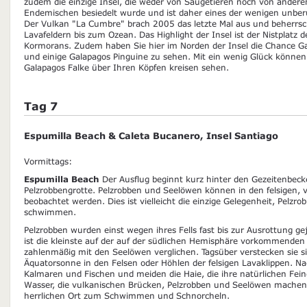
zudem die einzige Insel, die weder von Säugetieren noch von ander
Endemischen besiedelt wurde und ist daher eines der wenigen unbe
Der Vulkan "La Cumbre" brach 2005 das letzte Mal aus und beherrsc
Lavafeldern bis zum Ozean. Das Highlight der Insel ist der Nistplatz d
Kormorans. Zudem haben Sie hier im Norden der Insel die Chance G
und einige Galapagos Pinguine zu sehen. Mit ein wenig Glück könne
Galapagos Falke über Ihren Köpfen kreisen sehen.
Tag 7
Espumilla Beach & Caleta Bucanero, Insel Santiago
Vormittags:
Espumilla Beach
Der Ausflug beginnt kurz hinter den Gezeitenbeck
Pelzrobbengrotte. Pelzrobben und Seelöwen können in den felsigen
beobachtet werden. Dies ist vielleicht die einzige Gelegenheit, Pelz
schwimmen.
Pelzrobben wurden einst wegen ihres Fells fast bis zur Ausrottung ge
ist die kleinste auf der auf der südlichen Hemisphäre vorkommende
zahlenmäßig mit den Seelöwen verglichen. Tagsüber verstecken sie si
Äquatorsonne in den Felsen oder Höhlen der felsigen Lavaklippen. Na
Kalmaren und Fischen und meiden die Haie, die ihre natürlichen Feinde
Wasser, die vulkanischen Brücken, Pelzrobben und Seelöwen machen
herrlichen Ort zum Schwimmen und Schnorcheln.