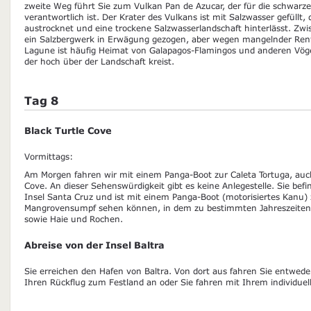
zweite Weg führt Sie zum Vulkan Pan de Azucar, der für die schwarz
verantwortlich ist. Der Krater des Vulkans ist mit Salzwasser gefüllt
austrocknet und eine trockene Salzwasserlandschaft hinterlässt. Z
ein Salzbergwerk in Erwägung gezogen, aber wegen mangelnder Renta
Lagune ist häufig Heimat von Galapagos-Flamingos und anderen Vög
der hoch über der Landschaft kreist.
Tag 8
Black Turtle Cove
Vormittags:
Am Morgen fahren wir mit einem Panga-Boot zur Caleta Tortuga, auch
Cove. An dieser Sehenswürdigkeit gibt es keine Anlegestelle. Sie befin
Insel Santa Cruz und ist mit einem Panga-Boot (motorisiertes Kanu)
Mangrovensumpf sehen können, in dem zu bestimmten Jahreszeiten 
sowie Haie und Rochen.
Abreise von der Insel Baltra
Sie erreichen den Hafen von Baltra. Von dort aus fahren Sie entwed
Ihren Rückflug zum Festland an oder Sie fahren mit Ihrem individu