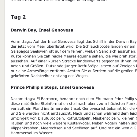
Tag 2
Darwin Bay, Insel Genovesa
Vormittags: Auf der Insel Genovesa liegt das Schiff in der Darwin Ba
der jetzt vom Meer überflutet wird. Die Schlauchboote landen einem
Galapagos Seelöwen oft auf dem feinen, weißen Sand sich ausruhen.
Küste können Sie zahlreiche Meeresleguane sehen, die wie prähistori
aussehen. Auf einer kurzen Strecke landeinwärts begegnen Ihnen im
Arten und Größen. Dutzende junger Rotfußtölpel sitzen auf Zweige
nur eine Armeslänge entfernt. Achten Sie außerdem auf die großen F
gekrönten Nachtreiher entlang des Weges.
Prince Phillip's Steps, Insel Genovesa
Nachmittags: El Barranco, benannt nach dem Ehemann Prinz Philip vo
diese natürliche Steinformation steil nach oben, zum höchsten Punkt 
verläuft ein Pfand ins Innere der Insel. Genovesa ist bekannt für die V
und Sie werden nicht enttäuscht. Nach und schon während dem leicht
umzingelt von Blaufußtölpeln, Rotfußtölpeln, Maskentölpeln, kleinen
Tauben und noch viele weitere Küstenvögel. Neben Vögeln halten sic
Klippenkrabben, Meerechsen und Seelöwen auf. Und mit ein wenig G
Hammerhai im Wasser.