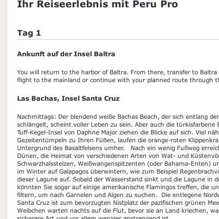
Ihr Reiseerlebnis mit Peru Pro
Tag 1
Ankunft auf der Insel Baltra
You will return to the harbor of Baltra. From there, transfer to Baltra
flight to the mainland or continue with your planned route through 
Las Bachas, Insel Santa Cruz
Nachmittags: Der blendend weiße Bachas Beach, der sich entlang der
schlängelt, scheint voller Leben zu sein. Aber auch die türkisfarben
Tuff-Kegel-Insel von Daphne Major ziehen die Blicke auf sich. Viel näh
Gezeitentümpeln zu Ihren Füßen, laufen die orange-roten Klippenkr
Untergrund des Basaltfelsens umher. Nach ein wenig Fußweg erreic
Dünen, die Heimat von verschiedenen Arten von Wat- und Küstenvögel
Schwarzhalsstelzen, Weißwangenspitzenten (oder Bahama-Enten) und
im Winter auf Galapagos überwintern, wie zum Beispiel Regenbrachvög
dieser Lagune auf. Sobald der Wasserstand sinkt und die Lagune in der
könnten Sie sogar auf einige amerikanische Flamingos treffen, die u
filtern, um nach Garnelen und Algen zu suchen. Die entlegene Nord
Santa Cruz ist zum bevorzugten Nistplatz der pazifischen grünen Me
Weibchen warten nachts auf die Flut, bevor sie an Land kriechen, w
sicherere Art und vor allem weniger anstrengend ist.