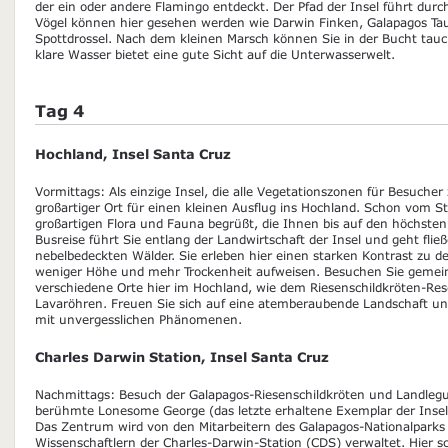
der ein oder andere Flamingo entdeckt. Der Pfad der Insel führt dur
Vögel können hier gesehen werden wie Darwin Finken, Galapagos Ta
Spottdrossel. Nach dem kleinen Marsch können Sie in der Bucht ta
klare Wasser bietet eine gute Sicht auf die Unterwasserwelt.
Tag 4
Hochland, Insel Santa Cruz
Vormittags: Als einzige Insel, die alle Vegetationszonen für Besucher 
großartiger Ort für einen kleinen Ausflug ins Hochland. Schon vom S
großartigen Flora und Fauna begrüßt, die Ihnen bis auf den höchsten 
Busreise führt Sie entlang der Landwirtschaft der Insel und geht flie
nebelbedeckten Wälder. Sie erleben hier einen starken Kontrast zu d
weniger Höhe und mehr Trockenheit aufweisen. Besuchen Sie gemein
verschiedene Orte hier im Hochland, wie dem Riesenschildkröten-Re
Lavaröhren. Freuen Sie sich auf eine atemberaubende Landschaft un
mit unvergesslichen Phänomenen.
Charles Darwin Station, Insel Santa Cruz
Nachmittags: Besuch der Galapagos-Riesenschildkröten und Landle
berühmte Lonesome George (das letzte erhaltene Exemplar der Insel 
Das Zentrum wird von den Mitarbeitern des Galapagos-Nationalpark
Wissenschaftlern der Charles-Darwin-Station (CDS) verwaltet. Hier sc