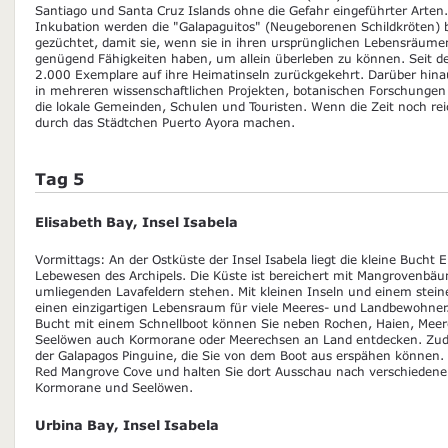
Santiago und Santa Cruz Islands ohne die Gefahr eingeführter Arten
Inkubation werden die "Galapaguitos" (Neugeborenen Schildkröten) b
gezüchtet, damit sie, wenn sie in ihren ursprünglichen Lebensräume
genügend Fähigkeiten haben, um allein überleben zu können. Seit d
2.000 Exemplare auf ihre Heimatinseln zurückgekehrt. Darüber hinau
in mehreren wissenschaftlichen Projekten, botanischen Forschungen
die lokale Gemeinden, Schulen und Touristen. Wenn die Zeit noch r
durch das Städtchen Puerto Ayora machen.
Tag 5
Elisabeth Bay, Insel Isabela
Vormittags: An der Ostküste der Insel Isabela liegt die kleine Bucht El
Lebewesen des Archipels. Die Küste ist bereichert mit Mangrovenbäu
umliegenden Lavafeldern stehen. Mit kleinen Inseln und einem steiner
einen einzigartigen Lebensraum für viele Meeres- und Landbewohner.
Bucht mit einem Schnellboot können Sie neben Rochen, Haien, Meere
Seelöwen auch Kormorane oder Meerechsen an Land entdecken. Zudem
der Galapagos Pinguine, die Sie von dem Boot aus erspähen können.
Red Mangrove Cove und halten Sie dort Ausschau nach verschiedene
Kormorane und Seelöwen.
Urbina Bay, Insel Isabela