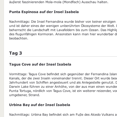
äuβerst faszinierenden Mola-mola (Mondfisch) Ausschau halten.
Punta Espinosa auf der Insel Isabela
Nachmittags: Die Insel Fernandina wurde bisher von keiner einzigen 
und ist daher eines der wenigen unberührten Ökosysteme der Welt.
beherrscht die Landschaft mit Lavafeldern bis zum Ozean. Das Highligh
des flugunfähigen Kormoran. Ansonsten kann man hier wunderbar di
beobachten.
Tag 3
Tagus Cove auf der Insel Isabela
Vormittags: Tagus Cove befindet sich gegenüber der Fernandina Islan
Kanals, der die zwei Inseln voneinander trennt. Dieser Ort wurde be
Jahrhundert von Schiffen angesteuert und als Anlegestelle genutzt.
Darwin Lake führen zu einer Anhöhe, von der aus man einen wunderv
Punta Tortuga, nördlich von Tagus Cove, ist ein weiterer reizender,
umgebener, Strand.
Urbina Bay auf der Insel Isabela
Nachmittags: Urbina Bay befindet sich am Fuβe des Alcedo Vulkans 