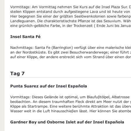
Vormtitags: Am Vormittag nehmen Sie Kurs auf die Insel Plaza Sur. Di
steilen Klippen entstand durch aufgestiegene Lava und ist heute vo
Hier begegnen Sie einer der gröβten Seelöwenkolonien sowie farbenp
Landleguanen. Die charakteristischste Pflanze ist das Sesuvium. Wäh
eine grünlich-gelbliche Farbe, in der Trockenzeit ( Ende Juni bis Januar
Insel Santa Fé
Nachmittags: Santa Fe (Barrington) verfügt über eine malerische kle
an der Nordostküste. Es gibt zwei Besucherwanderwege; einer führt 
auf einer Klippe, der andere erstreckt sich vom Strand über einen d
Tag 7
Punta Suarez auf der Insel Española
Vormittags: Dieses Gelände ist optimal, um Blaufuβtölpel, Albatrosse
beobachten. An diesem traumhaften Fleck direkt am Meer nutzt der g
Klippe als Startrampe. Eine weitere berühmte Attraktion ist das über
Wasser weit in die Luft hinausschieβen lässt. Hier können Sie atemb
Gardner Bay und Osborne Islet auf der Insel Española