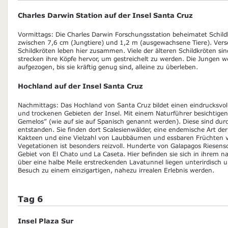
Charles Darwin Station auf der Insel Santa Cruz
Vormittags: Die Charles Darwin Forschungsstation beheimatet Schild
zwischen 7,6 cm (Jungtiere) und 1,2 m (ausgewachsene Tiere). Vers
Schildkröten leben hier zusammen. Viele der älteren Schildkröten 
strecken ihre Köpfe hervor, um gestreichelt zu werden. Die Jungen we
aufgezogen, bis sie kräftig genug sind, alleine zu überleben.
Hochland auf der Insel Santa Cruz
Nachmittags: Das Hochland von Santa Cruz bildet einen eindrucksvo
und trockenen Gebieten der Insel. Mit einem Naturführer besichtigen 
Gemelos” (wie auf sie auf Spanisch genannt werden). Diese sind du
entstanden. Sie finden dort Scalesienwälder, eine endemische Art der
Kakteen und eine Vielzahl von Laubbäumen und essbaren Früchten v
Vegetationen ist besonders reizvoll. Hunderte von Galapagos Riesen
Gebiet von El Chato und La Caseta. Hier befinden sie sich in ihrem n
über eine halbe Meile erstreckenden Lavatunnel liegen unterirdisch u
Besuch zu einem einzigartigen, nahezu irrealen Erlebnis werden.
Tag 6
Insel Plaza Sur