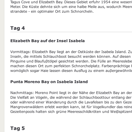
Tagus Cove und Elizabeth Bay. Dieses Gebiet erfuhr 1954 eine wesen
Meter. Die Küste dehnte sich um eine halbe Meile aus, wodurch Mee
strandete - ein optimaler Ort zum Schnorcheln.
Tag 4
Elizabeth Bay auf der Insel Isabela
Vormittags: Elizabeth Bay liegt an der Ostküste der Isabela Island. Z
Inseln, die mittels Schlauchboot besucht werden können. Auf diesen 
Pinguine und Blaufuβtölpel gesichtet werden. Die Fülle an Meeresleb
machen diesen Ort zum perfekten Schnorchelplatz. Farbenprächtige
womöglich sogar Haie lassen diesen Ausflug zu einem auβergewöhnli
Punta Moreno Bay on Isabela Island
Nachmittags: Moreno Point liegt in der Nähe der Elizabeth Bay an de
Die Vielfalt an Vögeln, die während der Schlauchboottour entlang der
oder während einer Wanderung durch die Lavafelsen bis zu den Geze
Mangrovenwäldern erlebt werden kann, ist für Vogelkundler das reine
Gezeitenpools halten sich grüne Meeresschildkröten und Weiβspitzenh
Tag 5