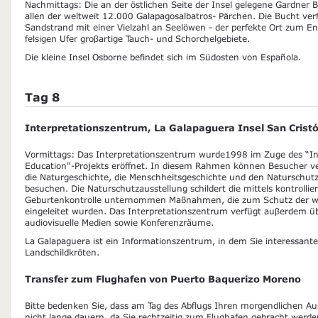
Nachmittags: Die an der östlichen Seite der Insel gelegene Gardner B
allen der weltweit 12.000 Galapagosalbatros- Pärchen. Die Bucht ve
Sandstrand mit einer Vielzahl an Seelöwen - der perfekte Ort zum E
felsigen Ufer groβartige Tauch- und Schorchelgebiete.
Die kleine Insel Osborne befindet sich im Südosten von Española.
Tag 8
Interpretationszentrum, La Galapaguera Insel San Crist
Vormittags: Das Interpretationszentrum wurde1998 im Zuge des “In
Education"-Projekts eröffnet. In diesem Rahmen können Besucher v
die Naturgeschichte, die Menschheitsgeschichte und den Naturschutz
besuchen. Die Naturschutzausstellung schildert die mittels kontrolli
Geburtenkontrolle unternommen Maßnahmen, die zum Schutz der wil
eingeleitet wurden. Das Interpretationszentrum verfügt auβerdem ü
audiovisuelle Medien sowie Konferenzräume.
La Galapaguera ist ein Informationszentrum, in dem Sie interessante
Landschildkröten.
Transfer zum Flughafen von Puerto Baquerizo Moreno
Bitte bedenken Sie, dass am Tag des Abflugs Ihren morgendlichen Aus
nicht lange dauern, da Sie rechtzeitig zum Flughafen gebracht werd