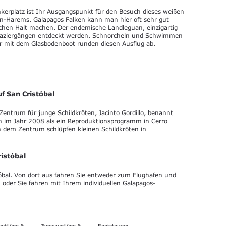
erplatz ist Ihr Ausgangspunkt für den Besuch dieses weißen
n-Harems. Galapagos Falken kann man hier oft sehr gut
hen Halt machen. Der endemische Landleguan, einzigartig
 Spaziergängen entdeckt werden. Schnorcheln und Schwimmen
ur mit dem Glasbodenboot runden diesen Ausflug ab.
uf San Cristóbal
entrum für junge Schildkröten, Jacinto Gordillo, benannt
 im Jahr 2008 als ein Reproduktionsprogramm in Cerro
In dem Zentrum schlüpfen kleinen Schildkröten in
istóbal
óbal. Von dort aus fahren Sie entweder zum Flughafen und
 oder Sie fahren mit Ihrem individuellen Galapagos-
ndflüge &
Tagesausflüge &
Bootstouren