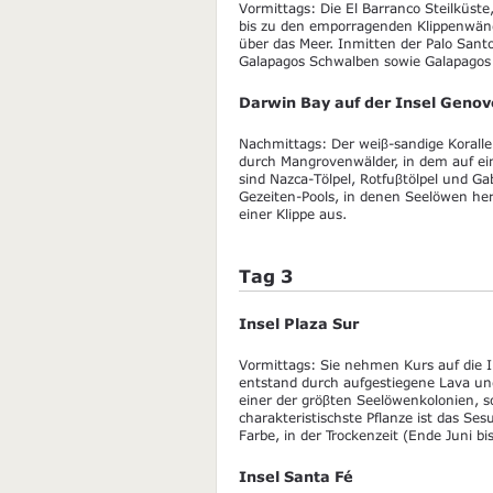
Vormittags: Die El Barranco Steilküste, 
bis zu den emporragenden Klippenwänd
über das Meer. Inmitten der Palo Sant
Galapagos Schwalben sowie Galapagos 
Darwin Bay auf der Insel Geno
Nachmittags: Der weiβ-sandige Koralle
durch Mangrovenwälder, in dem auf eine
sind Nazca-Tölpel, Rotfuβtölpel und 
Gezeiten-Pools, in denen Seelöwen he
einer Klippe aus.
Tag 3
Insel Plaza Sur
Vormittags: Sie nehmen Kurs auf die Ins
entstand durch aufgestiegene Lava un
einer der gröβten Seelöwenkolonien, 
charakteristischste Pflanze ist das Se
Farbe, in der Trockenzeit (Ende Juni bis
Insel Santa Fé