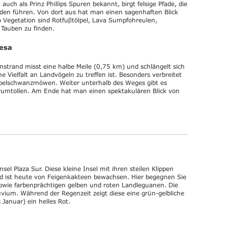
auch als Prinz Phillips Spuren bekannt, birgt felsige Pfade, die
en führen. Von dort aus hat man einen sagenhaften Blick
o Vegetation sind Rotfuβtölpel, Lava Sumpfohreulen,
Tauben zu finden.
vesa
nstrand misst eine halbe Meile (0,75 km) und schlängelt sich
 Vielfalt an Landvögeln zu treffen ist. Besonders verbreitet
Gabelschwanzmöwen. Weiter unterhalb des Weges gibt es
rumtollen. Am Ende hat man einen spektakulären Blick von
el Plaza Sur. Diese kleine Insel mit ihren steilen Klippen
d ist heute von Feigenkakteen bewachsen. Hier begegnen Sie
sowie farbenprächtigen gelben und roten Landleguanen. Die
suvium. Während der Regenzeit zeigt diese eine grün-gelbliche
 Januar) ein helles Rot.