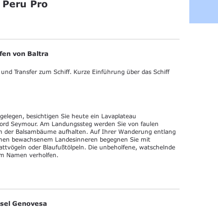
 Peru Pro
en von Baltra
 und Transfer zum Schiff. Kurze Einführung über das Schiff
 gelegen, besichtigen Sie heute ein Lavaplateau
Nord Seymour. Am Landungssteg werden Sie von faulen
en der Balsambäume aufhalten. Auf Ihrer Wanderung entlang
chen bewachsenem Landesinneren begegnen Sie mit
attvögeln oder Blaufußtölpeln. Die unbeholfene, watschelnde
em Namen verholfen.
Insel Genovesa