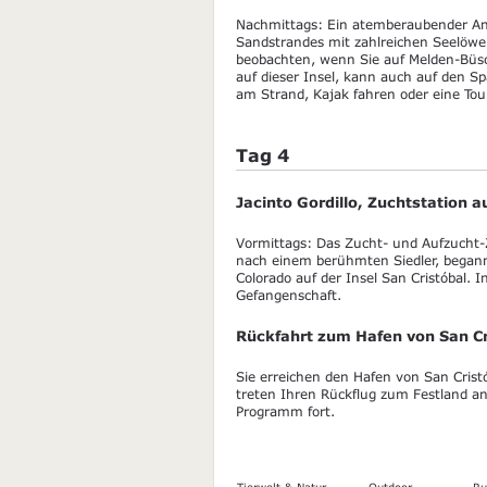
Nachmittags: Ein atemberaubender Ank
Sandstrandes mit zahlreichen Seelöwe
beobachten, wenn Sie auf Melden-Büsc
auf dieser Insel, kann auch auf den
am Strand, Kajak fahren oder eine To
Tag 4
Jacinto Gordillo, Zuchtstation a
Vormittags: Das Zucht- und Aufzucht-Z
nach einem berühmten Siedler, begann
Colorado auf der Insel San Cristóbal. 
Gefangenschaft.
Rückfahrt zum Hafen von San Cr
Sie erreichen den Hafen von San Crist
treten Ihren Rückflug zum Festland an
Programm fort.
Tierwelt & Natur
Outdoor-
Ru