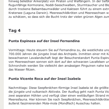
hinweg beliebter Ankerplatz von Piraten und Walfängern. In der tief
flugunfähige Kormorane, Noddi-Seeschwalben, Sturmtaucher und Blauf
durch trockene Balsambaumwälder und Kakteen führt zu einem extr
Kratersee (Laguna Darwin). Meeresschildkröten und Meeresechsen w
zu schätzen, so dass sich die Bucht trotz der vielen grünen Algen z
Tag 4
Punta Espinoza auf der Insel Fernandina
Vormittags: Heute steuern Sie auf Fernandina zu, die westlichste un
700.000 Jahren die jüngste Insel des Archipels. Inmitten einer mit
bewachsenen Lavalandschaft liegt der Besucherstandort Punta Espi
von Meeresechsen sonnen sich dort auf den schwarzen Lavafelsen u
Schnorcheln werden Sie vielleicht den ansässigen Pinguinen nahe ko
das Wasser flitzen.
Punta Vicente Roca auf der Insel Isabela
Nachmittags: Diese Seepferdchen-förmige Insel Isabela ist die größt
die jüngste und vulkanisch Aktivste. Der Ausflug geht nach Punta Vi
zwei separaten Höhlen und verfügt über einen weitläufigen Strand m
Meeresfauna. Hier können Sie nach Seepferdchen, Meeresschildkröte
äußerst faszinierenden Mola-mola (Mondfisch) Ausschau halten.