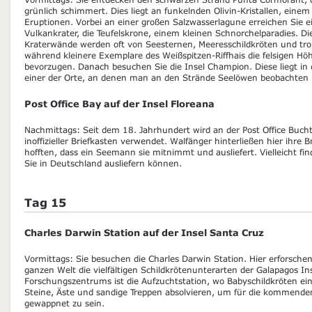
grünlich schimmert. Dies liegt an funkelnden Olivin-Kristallen, einem
Eruptionen. Vorbei an einer großen Salzwasserlagune erreichen Sie 
Vulkankrater, die Teufelskrone, einem kleinen Schnorchelparadies. Di
Kraterwände werden oft von Seesternen, Meeresschildkröten und tr
während kleinere Exemplare des Weißspitzen-Riffhais die felsigen H
bevorzugen. Danach besuchen Sie die Insel Champion. Diese liegt in 
einer der Orte, an denen man an den Strände Seelöwen beobachten
Post Office Bay auf der Insel Floreana
Nachmittags: Seit dem 18. Jahrhundert wird an der Post Office Bucht
inoffizieller Briefkasten verwendet. Walfänger hinterließen hier ihre
hofften, dass ein Seemann sie mitnimmt und ausliefert. Vielleicht find
Sie in Deutschland ausliefern können.
Tag 15
Charles Darwin Station auf der Insel Santa Cruz
Vormittags: Sie besuchen die Charles Darwin Station. Hier erforsche
ganzen Welt die vielfältigen Schildkrötenunterarten der Galapagos I
Forschungszentrums ist die Aufzuchtstation, wo Babyschildkröten ein
Steine, Äste und sandige Treppen absolvieren, um für die kommenden
gewappnet zu sein.