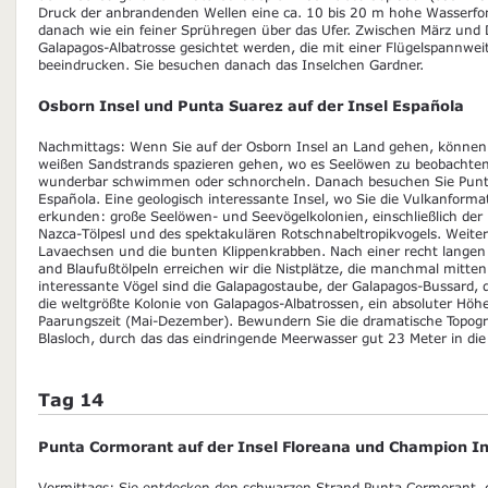
Druck der anbrandenden Wellen eine ca. 10 bis 20 m hohe Wasserfon
danach wie ein feiner Sprühregen über das Ufer. Zwischen März u
Galapagos-Albatrosse gesichtet werden, die mit einer Flügelspannwei
beeindrucken. Sie besuchen danach das Inselchen Gardner.
Osborn Insel und Punta Suarez auf der Insel Española
Nachmittags: Wenn Sie auf der Osborn Insel an Land gehen, können 
weißen Sandstrands spazieren gehen, wo es Seelöwen zu beobachten 
wunderbar schwimmen oder schnorcheln. Danach besuchen Sie Punta
Española. Eine geologisch interessante Insel, wo Sie die Vulkanforma
erkunden: große Seelöwen- und Seevögelkolonien, einschließlich der 
Nazca-Tölpesl und des spektakulären Rotschnabeltropikvogels. Weiter
Lavaechsen und die bunten Klippenkrabben. Nach einer recht lange
and Blaufußtölpeln erreichen wir die Nistplätze, die manchmal mitten
interessante Vögel sind die Galapagostaube, der Galapagos-Bussard
die weltgrößte Kolonie von Galapagos-Albatrossen, ein absoluter Hö
Paarungszeit (Mai-Dezember). Bewundern Sie die dramatische Topo
Blasloch, durch das das eindringende Meerwasser gut 23 Meter in die 
Tag 14
Punta Cormorant auf der Insel Floreana und Champion In
Vormittags: Sie entdecken den schwarzen Strand Punta Cormorant, 