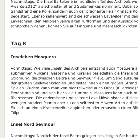
Nachmittags: Die Insel Bartolomé im nördlichen Teil des Archipels wu
Awards 2012" als schönster Strand Südamerikas nominiert. Dabei spi
Sandstrand eine Rolle, sondern auch der prägnante Fels "Pinnacle Ro
begeistert. Ebenso sehenswert sind die schwarzen Lavafelder mit den
Lavaechsen, den Millionen Jahre alten Tuffformen und der Ausblick v
schnorcheln gehen, können Sie auf Pinguine und Meeresschildkröten 
Tag 8
Inselchen Mosquera
Vormittags: Wie viele Inseln des Archipels entstand auch Mosquera a
submarinen Vulkans. Gesteine und Korallen besiedelten die Insel und
Strömung, die zwischen Baltra und Seymour fließt, um Sand aufzufan
der größten Seelöwenkolonien und bietet ihnen einen großen Stra
Spielen. Zudem kann man von hier teilweise auch Orcas (Killerwale) s
Ernährung sind und sich hier viele tummeln. Mosquera kann auch mi
überraschen. Die endemische und seltene Lava Möwe nistet auf dieser
wenigen hundert Paaren aber zu den seltensten Möwen-Arten auf de
Sie sich an einen Krabbenreiher anpirschen oder erhaschen einen Bli
Tölpel.
Insel Nord Seymour
Nachmittags: Nördlich der Insel Baltra gelegen besichtigen Sie heute