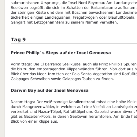
submarinischen Ursprungs, die Insel Nord Seymour. Am Landungsste
Seelöwen begrüßt, die sich im Schatten der Balsambäume aufhalten
der steinigen Küste und dem mit Büschen bewachsenem Landesinne
Sicherheit einigen Landleguanen, Fregattvögeln oder Blaufußtölpeln.
Gangart hat Letztgenanntem zu seinem Namen verholfen.
Tag 9
Prince Phillip´s Steps auf der Insel Genovesa
Vormittags: Die El Barranco Steilküste, auch als Prinz Phillip's Spuren
die bis zu den emporragenden Klippenwänden führen. Von dort aus 
Blick über das Meer. Inmitten der Palo Santo Vegetation sind Rotfuß
Galapagos Schwalben sowie Galapagos Tauben zu finden.
Darwin Bay auf der Insel Genovesa
Nachmittags: Der weiß-sandige Korallenstrand misst eine halbe Meile
durch Mangrovenwälder, in welchen auf eine Vielfalt an Landvögeln zu
verbreitet sind Nazca-Tölpel, Rotfußtölpel und Gabelschwanzmöwen.
gibt es Gezeiten-Pools, in denen Seelöwen herumtollen. Am Ende ha
Blick von einer Klippe aus.