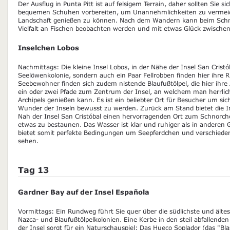
Der Ausflug in Punta Pitt ist auf felsigem Terrain, daher sollten Sie s
bequemen Schuhen vorbereiten, um Unannehmlichkeiten zu vermeide
Landschaft genießen zu können. Nach dem Wandern kann beim Schno
Vielfalt an Fischen beobachten werden und mit etwas Glück zwische
Inselchen Lobos
Nachmittags: Die kleine Insel Lobos, in der Nähe der Insel San Cristó
Seelöwenkolonie, sondern auch ein Paar Fellrobben finden hier ihre R
Seebewohner finden sich zudem nistende Blaufußtölpel, die hier ihre
ein oder zwei Pfade zum Zentrum der Insel, an welchem man herrlic
Archipels genießen kann. Es ist ein beliebter Ort für Besucher um sic
Wunder der Inseln bewusst zu werden. Zurück am Stand bietet die In
Nah der Insel San Cristóbal einen hervorragenden Ort zum Schnorch
etwas zu bestaunen. Das Wasser ist klar und ruhiger als in anderen
bietet somit perfekte Bedingungen um Seepferdchen und verschieden
sehen.
Tag 13
Gardner Bay auf der Insel Española
Vormittags: Ein Rundweg führt Sie quer über die südlichste und ältest
Nazca- und Blaufußtölpelkolonien. Eine Kerbe in den steil abfallende
der Insel sorgt für ein Naturschauspiel: Das Hueco Soplador (das "Bla