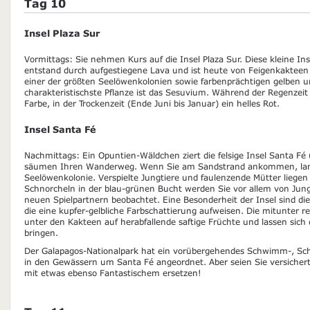
Tag 10
Insel Plaza Sur
Vormittags: Sie nehmen Kurs auf die Insel Plaza Sur. Diese kleine Inse
entstand durch aufgestiegene Lava und ist heute von Feigenkakteen
einer der größten Seelöwenkolonien sowie farbenprächtigen gelben 
charakteristischste Pflanze ist das Sesuvium. Während der Regenzeit 
Farbe, in der Trockenzeit (Ende Juni bis Januar) ein helles Rot.
Insel Santa Fé
Nachmittags: Ein Opuntien-Wäldchen ziert die felsige Insel Santa 
säumen Ihren Wanderweg. Wenn Sie am Sandstrand ankommen, land
Seelöwenkolonie. Verspielte Jungtiere und faulenzende Mütter liegen 
Schnorcheln in der blau-grünen Bucht werden Sie vor allem von Jun
neuen Spielpartnern beobachtet. Eine Besonderheit der Insel sind d
die eine kupfer-gelbliche Farbschattierung aufweisen. Die mitunter r
unter den Kakteen auf herabfallende saftige Früchte und lassen sich
bringen.
Der Galapagos-Nationalpark hat ein vorübergehendes Schwimm-, Sch
in den Gewässern um Santa Fé angeordnet. Aber seien Sie versichert,
mit etwas ebenso Fantastischem ersetzen!