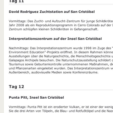
Tag 11
David Rodriguez Zuchtstation auf San Cristóbal
Vormittags: Das Zucht- und Aufzucht-Zentrum für junge Schildkröte
Jahr 2008 als ein Reproduktionsprogramm in Cerro Colorado auf der I
Zentrum schlüpfen kleinen Schildkröten in Gefangenschaft.
Interpretationszentrum auf der Insel San Cristóbal
Nachmittags: Das Interpretationszentrum wurde 1998 im Zuge des “
Environment Education"-Projekts eröffnet. In diesem Rahmen könn
Ausstellungen über die Naturgeschichte, die Menschheitsgeschichte
Galapagos Archipels besuchen. Die Naturschutzausstellung schildert d
Tourismus sowie Geburtenkontrolle unternommenen Maßnahmen, die 
und Pflanzenarten eingeleitet wurden. Das Interpretationszentrum 
Außenbereich, audiovisuelle Medien sowie Konferenzräume.
Tag 12
Punta Pitt, Insel San Cristóbal
Vormittags: Punta Pitt ist ein erodierter Vulkan, er ist einer der we
Sie die drei Arten von Tölpeln, die Blau- und Rotfußtölpel und die N