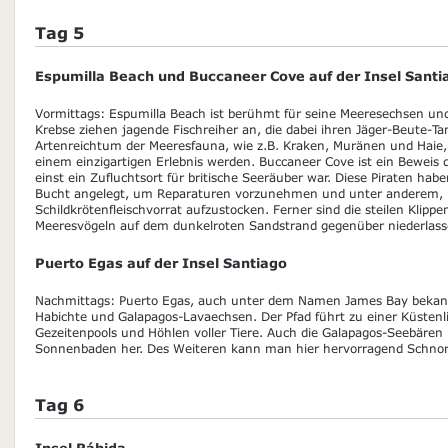
Tag 5
Espumilla Beach und Buccaneer Cove auf der Insel Santi
Vormittags: Espumilla Beach ist berühmt für seine Meeresechsen und
Krebse ziehen jagende Fischreiher an, die dabei ihren Jäger-Beute-Ta
Artenreichtum der Meeresfauna, wie z.B. Kraken, Muränen und Haie,
einem einzigartigen Erlebnis werden. Buccaneer Cove ist ein Beweis d
einst ein Zufluchtsort für britische Seeräuber war. Diese Piraten hab
Bucht angelegt, um Reparaturen vorzunehmen und unter anderem,
Schildkrötenfleischvorrat aufzustocken. Ferner sind die steilen Klipp
Meeresvögeln auf dem dunkelroten Sandstrand gegenüber niederlasse
Puerto Egas auf der Insel Santiago
Nachmittags: Puerto Egas, auch unter dem Namen James Bay bekan
Habichte und Galapagos-Lavaechsen. Der Pfad führt zu einer Küsten
Gezeitenpools und Höhlen voller Tiere. Auch die Galapagos-Seebär
Sonnenbaden her. Des Weiteren kann man hier hervorragend Schnor
Tag 6
Insel Rábida