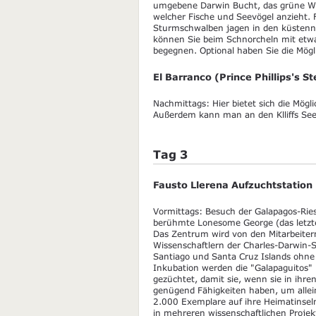
umgebene Darwin Bucht, das grüne Wa
welcher Fische und Seevögel anzieht.
Sturmschwalben jagen in den küstenn
können Sie beim Schnorcheln mit etw
begegnen. Optional haben Sie die Mög
El Barranco (Prince Phillips's S
Nachmittags: Hier bietet sich die Mögl
Außerdem kann man an den Klliffs See
Tag 3
Fausto Llerena Aufzuchtstation
Vormittags: Besuch der Galapagos-Ri
berühmte Lonesome George (das letzte 
Das Zentrum wird von den Mitarbeiter
Wissenschaftlern der Charles-Darwin-St
Santiago und Santa Cruz Islands ohne 
Inkubation werden die "Galapaguitos"
gezüchtet, damit sie, wenn sie in ihr
genügend Fähigkeiten haben, um allei
2.000 Exemplare auf ihre Heimatinseln
in mehreren wissenschaftlichen Proje