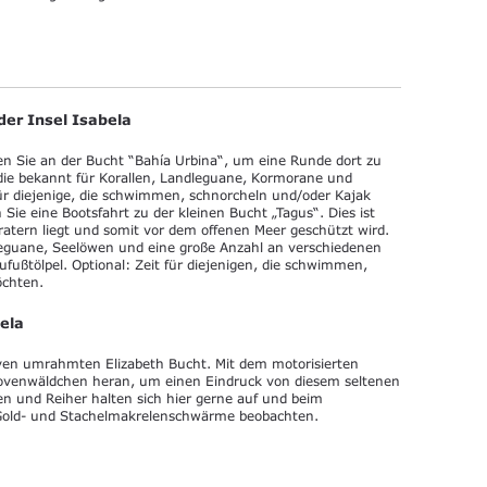
der Insel Isabela
n Sie an der Bucht “Bahía Urbina“, um eine Runde dort zu
die bekannt für Korallen, Landleguane, Kormorane und
 für diejenige, die schwimmen, schnorcheln und/oder Kajak
ie eine Bootsfahrt zu der kleinen Bucht „Tagus“. Dies ist
ratern liegt und somit vor dem offenen Meer geschützt wird.
leguane, Seelöwen und eine große Anzahl an verschiedenen
fußtölpel. Optional: Zeit für diejenigen, die schwimmen,
öchten.
bela
ven umrahmten Elizabeth Bucht. Mit dem motorisierten
rovenwäldchen heran, um einen Eindruck von diesem seltenen
n und Reiher halten sich hier gerne auf und beim
Gold- und Stachelmakrelenschwärme beobachten.