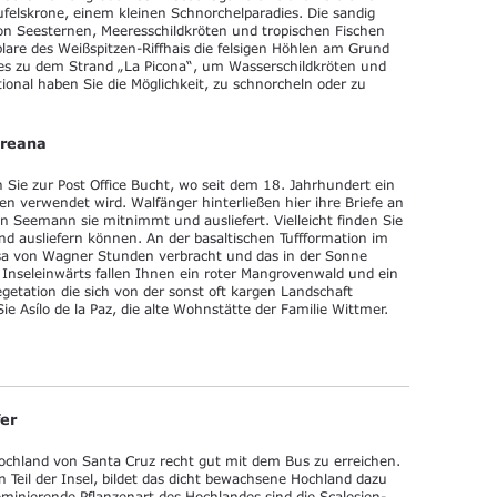
ufelskrone, einem kleinen Schnorchelparadies. Die sandig
on Seesternen, Meeresschildkröten und tropischen Fischen
are des Weißspitzen-Riffhais die felsigen Höhlen am Grund
es zu dem Strand „La Picona“, um Wasserschildkröten und
ional haben Sie die Möglichkeit, zu schnorcheln oder zu
oreana
e zur Post Office Bucht, wo seit dem 18. Jahrhundert ein
asten verwendet wird. Walfänger hinterließen hier ihre Briefe an
n Seemann sie mitnimmt und ausliefert. Vielleicht finden Sie
land ausliefern können. An der basaltischen Tuffformation im
oisa von Wagner Stunden verbracht und das in der Sonne
nseleinwärts fallen Ihnen ein roter Mangrovenwald und ein
getation die sich von der sonst oft kargen Landschaft
Asílo de la Paz, die alte Wohnstätte der Familie Wittmer.
er
ochland von Santa Cruz recht gut mit dem Bus zu erreichen.
Teil der Insel, bildet das dicht bewachsene Hochland dazu
inierende Pflanzenart des Hochlandes sind die Scalesien-