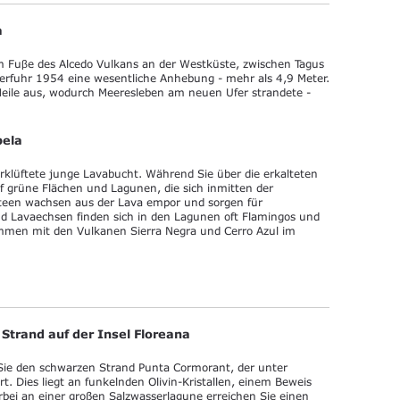
a
am Fuβe des Alcedo Vulkans an der Westküste, zwischen Tagus
 erfuhr 1954 eine wesentliche Anhebung - mehr als 4,9 Meter.
Meile aus, wodurch Meeresleben am neuen Ufer strandete -
bela
rklüftete junge Lavabucht. Während Sie über die erkalteten
uf grüne Flächen und Lagunen, die sich inmitten der
kteen wachsen aus der Lava empor und sorgen für
 Lavaechsen finden sich in den Lagunen oft Flamingos und
ammen mit den Vulkanen Sierra Negra und Cerro Azul im
Strand auf der Insel Floreana
Sie den schwarzen Strand Punta Cormorant, der unter
. Dies liegt an funkelnden Olivin-Kristallen, einem Beweis
rbei an einer großen Salzwasserlagune erreichen Sie einen