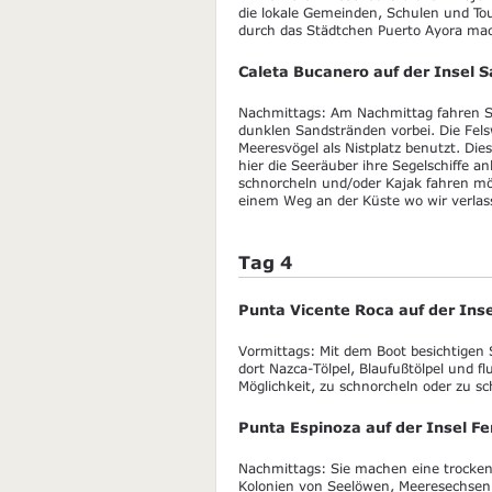
die lokale Gemeinden, Schulen und To
durch das Städtchen Puerto Ayora ma
Caleta Bucanero auf der Insel S
Nachmittags: Am Nachmittag fahren Si
dunklen Sandstränden vorbei. Die Fel
Meeresvögel als Nistplatz benutzt. Di
hier die Seeräuber ihre Segelschiffe a
schnorcheln und/oder Kajak fahren mö
einem Weg an der Küste wo wir verla
Tag 4
Punta Vicente Roca auf der Inse
Vormittags: Mit dem Boot besichtigen S
dort Nazca-Tölpel, Blaufußtölpel und 
Möglichkeit, zu schnorcheln oder zu 
Punta Espinoza auf der Insel F
Nachmittags: Sie machen eine trocken
Kolonien von Seelöwen, Meeresechsen