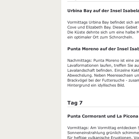
Urbina Bay auf der Insel Isabel
Vormittags Urbina Bay befindet sich 
Cove und Elizabeth Bay. Dieses Gebiet
Die Küste dehnte sich um eine halbe 
ein optimaler Ort zum Schnorcheln.
Punta Moreno auf der Insel Isa
Nachmittags: Punta Moreno ist eine ze
Lavaformationen laufen, treffen Sie a
Lavalandschaft befinden. Einzelne Ka
Abwechslung. Neben Meeresechsen und
Brackvögel bei der Futtersuche - zus
Hintergrund ein idyllisches Bild.
Tag 7
Punta Cormorant und La Picona 
Vormittags: Am Vormittag entdecken 
Sonneneinstrahlung grünlich schimmert
für heftige vulkanische Eruptionen. Vo