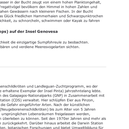
sser in der Bucht zeugt von einem hohen Planktongehalt,
 Fregattvögel bevölkern den Himmel in hohen Zahlen und
ahen Gewässern nach kleineren Fischen. In der Bucht
as Glück friedlichen Hammerhaien und Schwarzpunktrochen
lichkeit, zu schnorcheln, schwimmen oder Kayak zu fahren
teps) auf der Insel Genovesa
ichkeit die einzigartige Sumpfohreule zu beobachten.
bären und verdiene Meeresvogelarten sichten.
esenschildkröten und Landleguan-Zuchtprogramm, wo der
erhaltene Exemplar der Insel Pinta) jahrzehntelang lebte.
n des Galapagos-Nationalparks (GNP) in Zusammenarbeit mit
ation (CDS) verwaltet. Hier schlüpfen Eier aus Pinzon,
die Gefahr eingeführter Arten. Nach der künstlichen
 (Neugeborenenschildkröten) bis zum Alter von 5 Jahren
en ursprünglichen Lebensräumen freigelassen werden,
n überleben zu können. Seit den 1970er Jahren sind mehr als
 zurückgekehrt. Darüber hinaus arbeitet die Darwin Station
kten, botanischen Forschungen und bietet Umweltbildung für