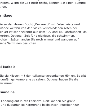
uristen. Wenn die Zeit noch reicht, können Sie einen Bummel
chen.
antiago
e an der kleinen Bucht „Bucanero“ mit Felsenküste und
swände werden von den vielen verschiedenen Arten der
eser Ort ist sehr bekannt aus dem 17. Und 18. Jahrhundert, da
nkerten. Optional: Zeit für diejenigen, die schwimmen,
chten. Später landen Sie noch einmal und wandern auf
ssene Salzminen besuchen.
l Isabela
ie die Klippen mit den teilweise versunkenen Höhlen. Es gibt
flugunfähige Kormorane zu sehen. Optional haben Sie die
schwimmen.
ernandina
 Landung auf Punta Espinoza. Dort können Sie große
 und flugunfähige Kormorane beobachten. Rückkehr zur