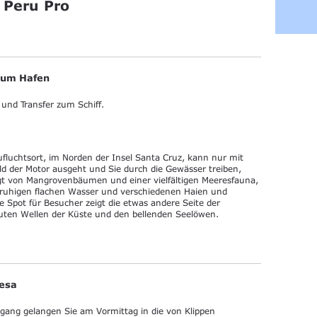
 Peru Pro
 zum Hafen
 und Transfer zum Schiff.
fluchtsort, im Norden der Insel Santa Cruz, kann nur mit
d der Motor ausgeht und Sie durch die Gewässer treiben,
ngt von Mangrovenbäumen und einer vielfältigen Meeresfauna,
 ruhigen flachen Wasser und verschiedenen Haien und
 Spot für Besucher zeigt die etwas andere Seite der
auten Wellen der Küste und den bellenden Seelöwen.
vesa
gang gelangen Sie am Vormittag in die von Klippen