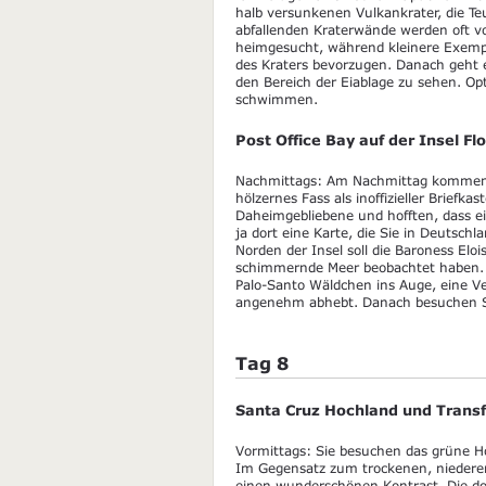
halb versunkenen Vulkankrater, die Te
abfallenden Kraterwände werden oft v
heimgesucht, während kleinere Exempl
des Kraters bevorzugen. Danach geht 
den Bereich der Eiablage zu sehen. Opt
schwimmen.
Post Office Bay auf der Insel Fl
Nachmittags: Am Nachmittag kommen Si
hölzernes Fass als inoffizieller Briefk
Daheimgebliebene und hofften, dass ei
ja dort eine Karte, die Sie in Deutsch
Norden der Insel soll die Baroness El
schimmernde Meer beobachtet haben. I
Palo-Santo Wäldchen ins Auge, eine Ve
angenehm abhebt. Danach besuchen Sie 
Tag 8
Santa Cruz Hochland und Transf
Vormittags: Sie besuchen das grüne H
Im Gegensatz zum trockenen, niederen 
einen wunderschönen Kontrast. Die dom