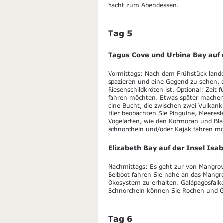
Yacht zum Abendessen.
Tag 5
Tagus Cove und Urbina Bay auf 
Vormittags: Nach dem Frühstück lande
spazieren und eine Gegend zu sehen, 
Riesenschildkröten ist. Optional: Zeit
fahren möchten. Etwas später machen S
eine Bucht, die zwischen zwei Vulkank
Hier beobachten Sie Pinguine, Meeres
Vogelarten, wie den Kormoran und Blau
schnorcheln und/oder Kajak fahren m
Elizabeth Bay auf der Insel Isa
Nachmittags: Es geht zur von Mangro
Beiboot fahren Sie nahe an das Mang
Ökosystem zu erhalten. Galápagosfalke
Schnorcheln können Sie Rochen und 
Tag 6