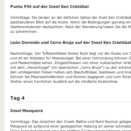
Punta Pitt auf der Insel San Cristóbal
Vormittags: Sie landen an der östlichen Spitze der Insel San Cristóba
spektakulären Blick auf die Küste. Wenn die Bedingungen günstig si
Seelöwenkolonien beobachten. Nach der Wanderung haben Sie die Mö
zu schwimmen.
León Dormido und Cerro Brujo auf der Insel San Cristóbal
Nachmittags: Der Tuffsteinfelsen Kicker Rock liegt vor der Küste von
und ist ein Nistplatz für Meeresvögel. Bei einer Umrundung können Si
und Maskentölpel sehen. Eingeschlossen von einer vulkanischen Krate
mit dem „Hexenhügel“ (im Spanischen „Cerro Brujo“) zu den schönst
den umliegenden Felsen halten sich Blaufußtölpel, Seelöwen und Kr
können Sie Meeresschildkröten und Rochen begegnen und vom Stran
Wetter einen herrlichen Ausblick auf die nördliche Küstenlinie.
Tag 4
Insel Mosquera
Vormittags: Das zwischen den Inseln Baltra und Nord Seymor gelegen
Mosquera ist aufgrund einer geologischen Hebung an seiner schmalst
Diese Insel beheimatet eine der gröβten Seelöwenpopulationen sowie