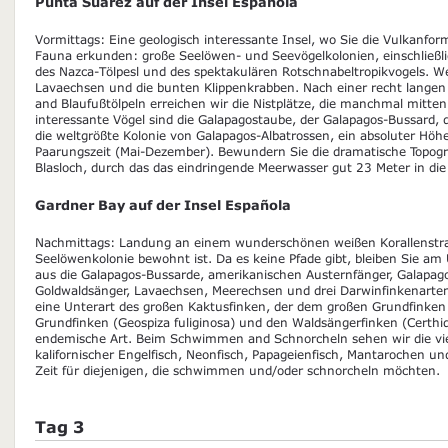
Punta Suarez auf der Insel Española
Vormittags: Eine geologisch interessante Insel, wo Sie die Vulkanform
Fauna erkunden: große Seelöwen- und Seevögelkolonien, einschließli
des Nazca-Tölpesl und des spektakulären Rotschnabeltropikvogels. We
Lavaechsen und die bunten Klippenkrabben. Nach einer recht lange
and Blaufußtölpeln erreichen wir die Nistplätze, die manchmal mitten
interessante Vögel sind die Galapagostaube, der Galapagos-Bussard
die weltgrößte Kolonie von Galapagos-Albatrossen, ein absoluter Hö
Paarungszeit (Mai-Dezember). Bewundern Sie die dramatische Topo
Blasloch, durch das das eindringende Meerwasser gut 23 Meter in die 
Gardner Bay auf der Insel Española
Nachmittags: Landung an einem wunderschönen weißen Korallenstra
Seelöwenkolonie bewohnt ist. Da es keine Pfade gibt, bleiben Sie am
aus die Galapagos-Bussarde, amerikanischen Austernfänger, Galapag
Goldwaldsänger, Lavaechsen, Meerechsen und drei Darwinfinkenarten:
eine Unterart des großen Kaktusfinken, der dem großen Grundfinken 
Grundfinken (Geospiza fuliginosa) und den Waldsängerfinken (Certhid
endemische Art. Beim Schwimmen and Schnorcheln sehen wir die viel
kalifornischer Engelfisch, Neonfisch, Papageienfisch, Mantarochen und
Zeit für diejenigen, die schwimmen und/oder schnorcheln möchten.
Tag 3