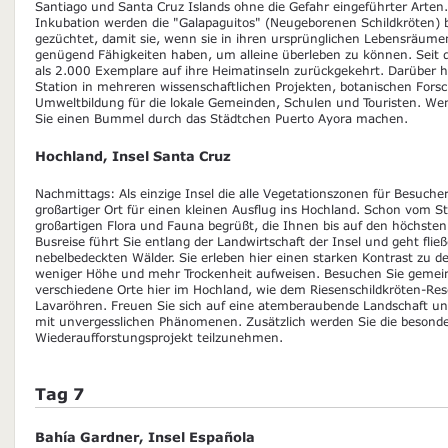
Santiago und Santa Cruz Islands ohne die Gefahr eingeführter Arten
Inkubation werden die "Galapaguitos" (Neugeborenen Schildkröten) b
gezüchtet, damit sie, wenn sie in ihren ursprünglichen Lebensräume
genügend Fähigkeiten haben, um alleine überleben zu können. Seit
als 2.000 Exemplare auf ihre Heimatinseln zurückgekehrt. Darüber h
Station in mehreren wissenschaftlichen Projekten, botanischen Fors
Umweltbildung für die lokale Gemeinden, Schulen und Touristen. Wen
Sie einen Bummel durch das Städtchen Puerto Ayora machen.
Hochland, Insel Santa Cruz
Nachmittags: Als einzige Insel die alle Vegetationszonen für Besucher
großartiger Ort für einen kleinen Ausflug ins Hochland. Schon vom S
großartigen Flora und Fauna begrüßt, die Ihnen bis auf den höchsten 
Busreise führt Sie entlang der Landwirtschaft der Insel und geht flie
nebelbedeckten Wälder. Sie erleben hier einen starken Kontrast zu d
weniger Höhe und mehr Trockenheit aufweisen. Besuchen Sie gemein
verschiedene Orte hier im Hochland, wie dem Riesenschildkröten-Re
Lavaröhren. Freuen Sie sich auf eine atemberaubende Landschaft un
mit unvergesslichen Phänomenen. Zusätzlich werden Sie die besond
Wiederaufforstungsprojekt teilzunehmen.
Tag 7
Bahía Gardner, Insel Española