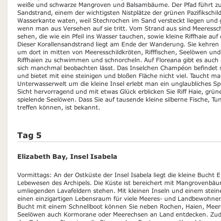
weiße und schwarze Mangroven und Balsambäume. Der Pfad führt z
Sandstrand, einem der wichtigsten Nistplätze der grünen Pazifikschild
Wasserkante waten, weil Stechrochen im Sand versteckt liegen und 
wenn man aus Versehen auf sie tritt. Vom Strand aus sind Meeressch
sehen, die wie ein Pfeil ins Wasser tauchen, sowie kleine Riffhaie a
Dieser Korallensandstrand liegt am Ende der Wanderung. Sie kehren
um dort in mitten von Meeresschildkröten, Rifffischen, Seelöwen und
Riffhaien zu schwimmen und schnorcheln. Auf Floreana gibt es auch e
sich manchmal beobachten lässt. Das Inselchen Champéon befindet s
und bietet mit eine steinigen und bloßen Fläche nicht viel. Taucht ma
Unterwasserwelt um die kleine Insel erlebt man ein unglaubliches Spe
Sicht hervorragend und mit etwas Glück erblicken Sie Riff Haie, grüne
spielende Seelöwen. Dass Sie auf tausende kleine silberne Fische, Tu
treffen können, ist bekannt.
Tag 5
Elizabeth Bay, Insel Isabela
Vormittags: An der Ostküste der Insel Isabela liegt die kleine Bucht El
Lebewesen des Archipels. Die Küste ist bereichert mit Mangrovenbä
umliegenden Lavafeldern stehen. Mit kleinen Inseln und einem steiner
einen einzigartigen Lebensraum für viele Meeres- und Landbewohner.
Bucht mit einem Schnellboot können Sie neben Rochen, Haien, Meere
Seelöwen auch Kormorane oder Meerechsen an Land entdecken. Zudem