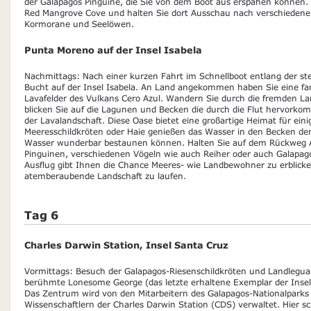
der Galapagos Pinguine, die Sie von dem Boot aus erspähen können.
Red Mangrove Cove und halten Sie dort Ausschau nach verschiedene
Kormorane und Seelöwen.
Punta Moreno auf der Insel Isabela
Nachmittags: Nach einer kurzen Fahrt im Schnellboot entlang der ste
Bucht auf der Insel Isabela. An Land angekommen haben Sie eine fan
Lavafelder des Vulkans Cero Azul. Wandern Sie durch die fremden Lan
blicken Sie auf die Lagunen und Becken die durch die Flut hervor
der Lavalandschaft. Diese Oase bietet eine großartige Heimat für ein
Meeresschildkröten oder Haie genießen das Wasser in den Becken der F
Wasser wunderbar bestaunen können. Halten Sie auf dem Rückweg 
Pinguinen, verschiedenen Vögeln wie auch Reiher oder auch Galapago
Ausflug gibt Ihnen die Chance Meeres- wie Landbewohner zu erblick
atemberaubende Landschaft zu laufen.
Tag 6
Charles Darwin Station, Insel Santa Cruz
Vormittags: Besuch der Galapagos-Riesenschildkröten und Landleg
berühmte Lonesome George (das letzte erhaltene Exemplar der Insel 
Das Zentrum wird von den Mitarbeitern des Galapagos-Nationalpark
Wissenschaftlern der Charles Darwin Station (CDS) verwaltet. Hier sc