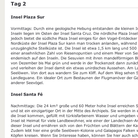
Tag 2
Insel Plaza Sur
Vormittags: Durch eine geologische Hebung entstanden die kleinen In
Inseln liegen im Osten der Insel Santa Cruz. Die nördliche Plaza Inse
jedoch bietet die südliche Plaza Insel einiges für den Vogel-Entdeck
Nordküste der Insel Plaza Sur kann man trocken anlanden, während
unzugängliche Steilküste ist. Die Insel ist etwa 1,5 km lang und 500 
einer ansehnlichen Zahl von Riesenopuntien und einem Meer von Ses
endemisch auf den Inseln. Die Sesuvien mit ihren mandelförmigen Blä
von Dezember bis Mai grün und werde in der Trockenzeit dann zunächs
und verleihen der Insel damit ein etwas unirdisches Aussehen. Am L
Seelöwen. Von dort aus wandern Sie zum Kliff. Auf dem Weg sehen Sie
Landleguane. Ein idealer Ort zum Bestaunen der Flugmanöver der
anderer Seevögel.
Insel Santa Fé
Nachmittags: Die 24 km² große und 60 Meter hohe Insel erreichen S
und ist ein einzigartiger Ort in der Mitte des Archipels. Sie werden i
die Insel kommen, gefüllt mit türkisfarbenem Wasser und umgeben v
Insel ist Heimat für viele Landbewohner, wie einer der Landechsen-Ar
dieser Insel und ernähren sich von den Früchten und Blättern der Ka
Zudem lebt hier eine große Seelöwen-Kolonie und Galapagos Falken
Köpfen kreisen. Wenn Sie Interesse haben, können Sie hier auch 