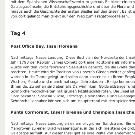
mit dem Spanischen Wissenschaftszentrum gebaut. Es bietet einen s
Galapagos-Inseln, die Entstehungsgeschichte und über die Flora und 
hinaus auch die Geschichte der ersten Siedler auf den Inseln. Es is
von dort gelangt man direkt auf den Weg zum Fregattvogelfelsen.
Tag 4
Post Office Bay, Insel Floreana
Nachmittags: Nasse Landung. Diese Bucht an der Nordseite der Insel
Jahr 1793 der Kapitän James Colnett dort eine Holztonne als informell
wurde von den vorbeifahrenden Seeleuten genutzt, die die Briefe d
brachten. Heute wird die Tradition von unseren Gästen weiter gepfleg
werden in die Tonne gelegt und sollen dann kostenlos zu ihrem Emp
Wochen, Monate und manchmal sogar Jahre dauern. Einige kommen n
Ihnen da. Zu sehen sind ebenfalls Darwinfinken, Goldwaldsänger un
Schnorchelmöglichkeiten mit grünen Pazifikschildkröten. Die Insel is
Flora bekannt: Scalesia villosa, Lecocarpus pinnatifidus und Galapag
Schnorchelliebhaber können sich am Hauptstrand mit den spielende
Punta Cormorant, Insel Floreana und Champion Inselche
Nachmittags: Nasse Landung an einem olivgrünen Sandstrand. Sie 
Mangroven zu einer Brackwasserlagune, in der sich meistens die grö
Galapagos aufhält. Auf dieser Insel gibt es eine Reihe von endemische