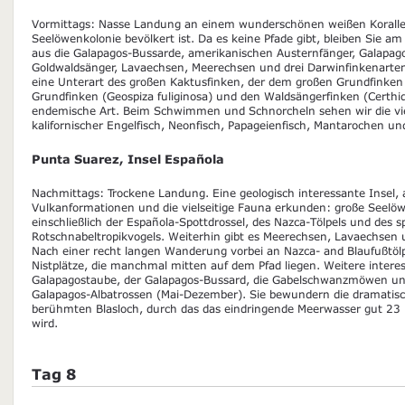
Vormittags: Nasse Landung an einem wunderschönen weißen Korallen
Seelöwenkolonie bevölkert ist. Da es keine Pfade gibt, bleiben Sie a
aus die Galapagos-Bussarde, amerikanischen Austernfänger, Galapago
Goldwaldsänger, Lavaechsen, Meerechsen und drei Darwinfinkenarten:
eine Unterart des großen Kaktusfinken, der dem großen Grundfinken 
Grundfinken (Geospiza fuliginosa) und den Waldsängerfinken (Certhid
endemische Art. Beim Schwimmen und Schnorcheln sehen wir die vie
kalifornischer Engelfisch, Neonfisch, Papageienfisch, Mantarochen und
Punta Suarez, Insel Española
Nachmittags: Trockene Landung. Eine geologisch interessante Insel, a
Vulkanformationen und die vielseitige Fauna erkunden: große Seelö
einschließlich der Española-Spottdrossel, des Nazca-Tölpels und des 
Rotschnabeltropikvogels. Weiterhin gibt es Meerechsen, Lavaechsen 
Nach einer recht langen Wanderung vorbei an Nazca- and Blaufußtölp
Nistplätze, die manchmal mitten auf dem Pfad liegen. Weitere interes
Galapagostaube, der Galapagos-Bussard, die Gabelschwanzmöwen und
Galapagos-Albatrossen (Mai-Dezember). Sie bewundern die dramatis
berühmten Blasloch, durch das das eindringende Meerwasser gut 23 Me
wird.
Tag 8