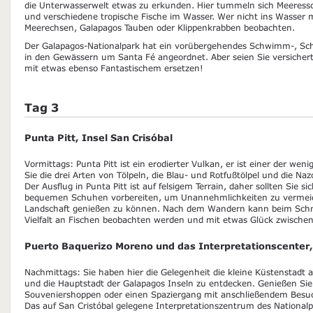
die Unterwasserwelt etwas zu erkunden. Hier tummeln sich Meeress
und verschiedene tropische Fische im Wasser. Wer nicht ins Wasser
Meerechsen, Galapagos Tauben oder Klippenkrabben beobachten.
Der Galapagos-Nationalpark hat ein vorübergehendes Schwimm-, Sch
in den Gewässern um Santa Fé angeordnet. Aber seien Sie versichert,
mit etwas ebenso Fantastischem ersetzen!
Tag 3
Punta Pitt, Insel San Crisóbal
Vormittags: Punta Pitt ist ein erodierter Vulkan, er ist einer der we
Sie die drei Arten von Tölpeln, die Blau- und Rotfußtölpel und die N
Der Ausflug in Punta Pitt ist auf felsigem Terrain, daher sollten Sie s
bequemen Schuhen vorbereiten, um Unannehmlichkeiten zu vermeide
Landschaft genießen zu können. Nach dem Wandern kann beim Schno
Vielfalt an Fischen beobachten werden und mit etwas Glück zwische
Puerto Baquerizo Moreno und das Interpretationscenter, 
Nachmittags: Sie haben hier die Gelegenheit die kleine Küstenstadt 
und die Hauptstadt der Galapagos Inseln zu entdecken. Genießen Sie
Souveniershoppen oder einen Spaziergang mit anschließendem Besuc
Das auf San Cristóbal gelegene Interpretationszentrum des Nationa