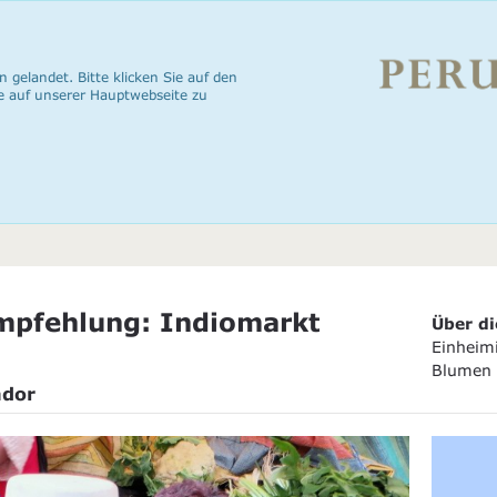
n gelandet. Bitte klicken Sie auf den
e auf unserer Hauptwebseite zu
pfehlung: Indiomarkt
Über di
Einheimi
Blumen 
ador