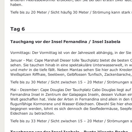
haben.
Tiefe bis zu 20 Meter / Sicht häufig 30 Meter / Strömung kann stark 
Tag 6
Tauchgang vor der Insel Fernandina / Insel Isabela
Vormittags: Der Vormittag ist von der Jahreszeit abhängig, in der Sie 
Januar - Mai: Cape Marshall Dieser tolle Tauchplatz bietet die best
sehen. Sie tauchen hinab in eine spektakuläre Unterwasserwelt, in 
und mehr in die tiefe fällt. Neben Mantas sehen Sie hier auch Kreole
Weißspitzen Riffhaie, Seelöwen, Gelbflossen Tunfisch, Zackenbarsch
Tiefe bis zu 30 Meter / Sicht zwischen 15 – 20 Meter / Strömungen si
Mai - Dezember: Cape Douglas Der Tauchplatz Cabo Douglas liegt auf
Fernandina Insel in Zentrum der Galapagos Inseln, dessen Vulkan ei
Welt geschaffen hat. Viele der Arten in Fernandina sind allein in den
flugunfähige Kormorane und Wasser-Eidechsen. Obwohl Sie hier eher
begegnen werden, lohnt es sich dennoch die Seefledermäuse, Seepf
Eidechsen zu betrachten.
Tiefe bis zu 33 Meter / Sicht zwischen 15 – 20 Meter / Strömungen si
Tauchgang vor der Insel Isabela - Punta Vicente Rocha