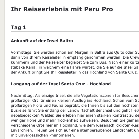
Ihr Reiseerlebnis mit Peru Pro
Tag 1
Ankunft auf der Insel Baltra
Vormittags: Sie werden schon am Morgen in Baltra aus Quito oder 
dann von Ihrem Reiseleiter in empfang genommen werden. Die Crew
kümmern und der Reiseleiter begleitet Sie zum Bus. Nach einer kurz
Itabaka Kanal, in welchem eine Fähre wartet, die Sie auf die Insel S
der Ankuft bringt Sie Ihr Reiseleiter in das Hochland von Santa Cruz
Langang auf der Insel Santa Cruz - Hochland
Nachmittag: Als einzige Insel, die alle Vegetationszonen für Besucher
großartiger Ort für einen kleinen Ausflug ins Hochland. Schon vom S
großartigen Flora und Fauna begrüßt, die Ihnen bis auf den höchsten 
Busreise führt Sie entlang der Landwirtschaft der Insel und geht flie
nebelbedeckten Wälder. Sie erleben hier einen starken Kontrast zu d
weniger Höhe und mehr Trockenheit aufweisen. Besuchen Sie gemein
verschiedene Orte hier im Hochland, wie dem Riesenschildkröten-Re
Lavaröhren. Freuen Sie sich auf eine atemberaubende Landschaft un
mit unvergesslichen Phänomenen.