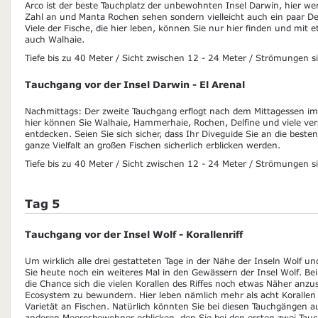
Arco ist der beste Tauchplatz der unbewohnten Insel Darwin, hier we
Zahl an und Manta Rochen sehen sondern vielleicht auch ein paar Del
Viele der Fische, die hier leben, können Sie nur hier finden und mit 
auch Walhaie.
Tiefe bis zu 40 Meter / Sicht zwischen 12 - 24 Meter / Strömungen si
Tauchgang vor der Insel Darwin - El Arenal
Nachmittags: Der zweite Tauchgang erflogt nach dem Mittagessen im
hier können Sie Walhaie, Hammerhaie, Rochen, Delfine und viele ver
entdecken. Seien Sie sich sicher, dass Ihr Diveguide Sie an die besten
ganze Vielfalt an großen Fischen sicherlich erblicken werden.
Tiefe bis zu 40 Meter / Sicht zwischen 12 - 24 Meter / Strömungen si
Tag 5
Tauchgang vor der Insel Wolf - Korallenriff
Um wirklich alle drei gestatteten Tage in der Nähe der Inseln Wolf 
Sie heute noch ein weiteres Mal in den Gewässern der Insel Wolf. B
die Chance sich die vielen Korallen des Riffes noch etwas Näher anzu
Ecosystem zu bewundern. Hier leben nämlich mehr als acht Korallen 
Varietät an Fischen. Natürlich könnten Sie bei diesen Tauchgängen 
anderen Meeresbewohner erblicken, den Sie bei den ersten zwei Ta