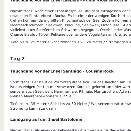
Nachmittags: Nach einer Erholungspause und dem Mittagessen geht 
ertauchen Punta Vicente Rocha. Es ist einer der wenigen Tauchorte,
treffen können, dem größten Knochenfisch der See. Zudem können S
Meeresschildkröten, Seelöwen, Pinguine, Seelöwen, Oktopusse, Stierk
vielleicht auch Seepferdchen Schwärme begegnen. Oberhalb der Wass
Chance Blaufuß Tölpel, Pelikane oder andere Vogelarten am Ufer zu e
Tiefe bis zu 25 Meter / Sicht zwischen 15 – 20 Meter / Strömungen si
Tag 7
Tauchgang vor der Insel Santiago - Cousins Rock
Vormittags: Der heutige Vormittag dreht sich um das Tauchen am Cou
ist aus einigen Platten mit schwarzen Korallen geformt und hier wart
sondern auch Seelöwen, Hammerhaie, Riffhaie, Mantarochen, Adlerro
kleinen Meerensbewohnern auf Sie.
Tiefe bis zu 35 Meter / Sicht bis zu 30 Meter / Wassertemperatur z
Strömung kann stark sein
Landgang auf der Insel Bartolomé
Nachmittags: Als eines der beliebtesten Ausflugsziele für Besucher de