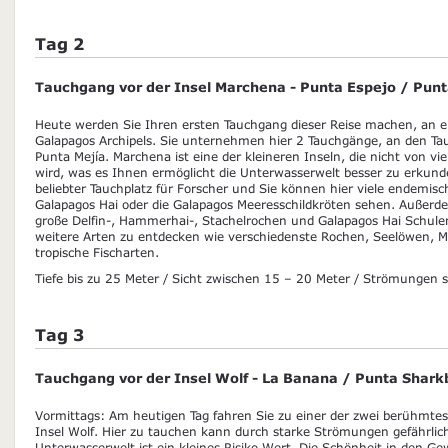
Tag 2
Tauchgang vor der Insel Marchena - Punta Espejo / Punt
Heute werden Sie Ihren ersten Tauchgang dieser Reise machen, an e
Galapagos Archipels. Sie unternehmen hier 2 Tauchgänge, an den Ta
Punta Mejía. Marchena ist eine der kleineren Inseln, die nicht von vi
wird, was es Ihnen ermöglicht die Unterwasserwelt besser zu erkunden
beliebter Tauchplatz für Forscher und Sie können hier viele endemi
Galapagos Hai oder die Galapagos Meeresschildkröten sehen. Außerdem
große Delfin-, Hammerhai-, Stachelrochen und Galapagos Hai Schulen.
weitere Arten zu entdecken wie verschiedenste Rochen, Seelöwen, M
tropische Fischarten.
Tiefe bis zu 25 Meter / Sicht zwischen 15 – 20 Meter / Strömungen si
Tag 3
Tauchgang vor der Insel Wolf - La Banana / Punta Shark
Vormittags: Am heutigen Tag fahren Sie zu einer der zwei berühmte
Insel Wolf. Hier zu tauchen kann durch starke Strömungen gefährlich
Unterwasserwelt ist ein kleines Risiko Wert. Die Schönheit in den Gew