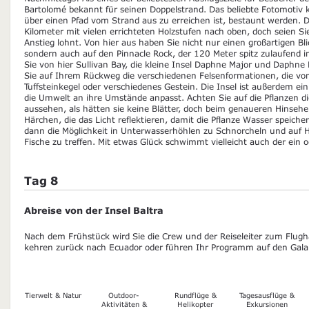
Bartolomé bekannt für seinen Doppelstrand. Das beliebte Fotomotiv k
über einen Pfad vom Strand aus zu erreichen ist, bestaunt werden. D
Kilometer mit vielen errichteten Holzstufen nach oben, doch seien Sie
Anstieg lohnt. Von hier aus haben Sie nicht nur einen großartigen Bl
sondern auch auf den Pinnacle Rock, der 120 Meter spitz zulaufend 
Sie von hier Sullivan Bay, die kleine Insel Daphne Major und Daphne
Sie auf Ihrem Rückweg die verschiedenen Felsenformationen, die vo
Tuffsteinkegel oder verschiedenes Gestein. Die Insel ist außerdem ein 
die Umwelt an ihre Umstände anpasst. Achten Sie auf die Pflanzen d
aussehen, als hätten sie keine Blätter, doch beim genaueren Hinseh
Härchen, die das Licht reflektieren, damit die Pflanze Wasser speic
dann die Möglichkeit in Unterwasserhöhlen zu Schnorcheln und auf H
Fische zu treffen. Mit etwas Glück schwimmt vielleicht auch der ein o
Tag 8
Abreise von der Insel Baltra
Nach dem Frühstück wird Sie die Crew und der Reiseleiter zum Flugha
kehren zurück nach Ecuador oder führen Ihr Programm auf den Galap
Tierwelt & Natur
Outdoor-
Rundflüge &
Tagesausflüge &
Aktivitäten &
Helikopter
Exkursionen