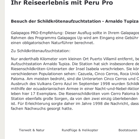
Ihr Reiseerlebnis mit Peru Pro
Besuch der Schildkrötenaufzuchtstation - Arnaldo Tupiza
Galapagos PRO-Empfehlung: Dieser Ausflug sollte in Ihrem Galapagos-
Rahmen des Programms Galapagos Up wird am Eingang eine Gebühr 
einen obligatorischen Naturführer berechnet.
Zu Schildkrötenaufzuchtstation:
Nur anderthalb Kilometer vom kleinen Ort Puerto Villamil entfernt, be
Aufzuchtsstation Arnaldo Tupiza. Die Station hat sich insbesondere d
Riesenschildkröten-Unterarten der Insel Isabela verschrieben. Sie k
verschiedenen Populationen sehen: Cazuela, Cinco Cerros, Roca Unió
Paloma. Am meisten bedroht, sind die Unterarten Cinco Cerros und 
Ausbruch des Vulkans Cerro Azul im September 1998 wurden Schild
mithilfe der ecuadorianischen Armee in einer Nacht-und-Nebel-Aktion
leben hier 17 Exemplare. Die Riesenschildkröten vom Cerro Paloma b
Station ebenfalls große Sorgen, da von den zwei einzig überlebende
ist. Für Erleichterung sorgte daher im Jahre 1998 die Nachricht, das
fachen Nachwuchs gesorgt hatte.
Tierwelt & Natur
Rundflüge & Helikopter
Bootstouren