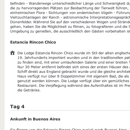
befinden - Wanderwege unterschiedlicher Länge und Schwierigkeit du
die zu hervorragenden Plätzen zur Beobachtung der Tierwelt führen, 
einheimischen Flora - Sichtungen von endemischen Vögeln - Führun
Viehzuchtanlagen der Ranch - astronomische Interpretationsgespräch
Dünenfelder. Während Sie auf den verschiedenen Wegen und Stränd
gehen, haben Sie die Möglichkeit zu filmen, zu fotografieren und die S
Umgebung zu genießen, die ausschließlich den Gästen vorbehalten is
Estancia Rincon Chico
Die Lodge Estancia Rincon Chico wurde im Stil der alten englisc
19. Jahrhunderts importiert wurden und in den traditionellen p
zu finden sind, mit einer umlaufenden Galerie und einer breiten T
Nur 30 Meter entfernt befindet sich eines der ersten Häuser d
Schiff direkt aus England gebracht wurde und die gleiche archite
Haus verfügt nur über 8 Doppelzimmer mit eigenem Bad, die als
genutzt werden können. Die Lodge verfügt über ein gemütlich
Restaurant. Die Verpflegung während des Aufenthaltes ist im Prei
die Getränke.
Tag 4
Ankunft in Buenos Aires
Sie fliegen von der Estancia Rincon Chico zurück nach Buenos Aires.