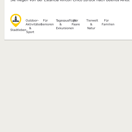
Outdoor-
Für
Tagesausflüge
Für
Tierwelt
Für
Aktivitäten
Senioren
&
Paare
&
Familien
&
Exkursionen
Natur
Stadtleben
Sport