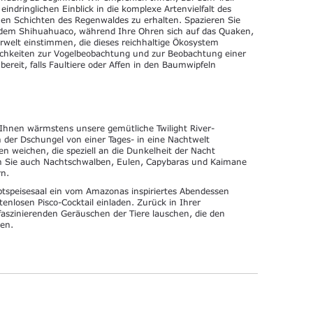
ndringlichen Einblick in die komplexe Artenvielfalt des
n Schichten des Regenwaldes zu erhalten. Spazieren Sie
dem Shihuahuaco, während Ihre Ohren sich auf das Quaken,
rwelt einstimmen, die dieses reichhaltige Ökosystem
ichkeiten zur Vogelbeobachtung und zur Beobachtung einer
bereit, falls Faultiere oder Affen in den Baumwipfeln
hnen wärmstens unsere gemütliche Twilight River-
 der Dschungel von einer Tages- in eine Nachtwelt
n weichen, die speziell an die Dunkelheit der Nacht
en Sie auch Nachtschwalben, Eulen, Capybaras und Kaimane
rn.
tspeisesaal ein vom Amazonas inspiriertes Abendessen
tenlosen Pisco-Cocktail einladen. Zurück in Ihrer
aszinierenden Geräuschen der Tiere lauschen, die den
en.