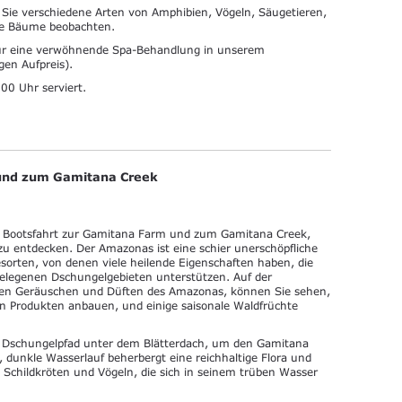
ie verschiedene Arten von Amphibien, Vögeln, Säugetieren,
nte Bäume beobachten.
für eine verwöhnende Spa-Behandlung in unserem
en Aufpreis).
00 Uhr serviert.
 und zum Gamitana Creek
e Bootsfahrt zur Gamitana Farm und zum Gamitana Creek,
 entdecken. Der Amazonas ist eine schier unerschöpfliche
orten, von denen viele heilende Eigenschaften haben, die
gelegenen Dschungelgebieten unterstützen. Auf der
en Geräuschen und Düften des Amazonas, können Sie sehen,
von Produkten anbauen, und einige saisonale Waldfrüchte
n Dschungelpfad unter dem Blätterdach, um den Gamitana
 dunkle Wasserlauf beherbergt eine reichhaltige Flora und
 Schildkröten und Vögeln, die sich in seinem trüben Wasser