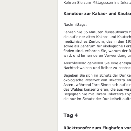
Kehren Sie zum Mittagessen ins Inkat
Kanutour zur Kakao- und Kaut
Nachmittags:
Fahren Sie 35 Minuten flussaufwärts z
die auf einer alten Kakao- und Kautsch
medizinisches Zentrum, das in den 19
sowie als Zentrum für ökologische For
finden sind, erfahren Sie, warum der 
wird, und lernen deren Verwendung un
Anschließend genießen Sie eine entsp
Nachtschwalben und Reiher zu beobach
Begeben Sie sich im Schutz der Dunkel
ökologische Reservat von Inkaterra. 
Ästen, während Ihre Sinne sich auf d
des Waldes konzentrieren, die aus ve
Begegnen Sie mit Ihrem Inkaterra Expl
die nur im Schutz der Dunkelheit auft
Tag 4
Rücktransfer zum Flughafen vo