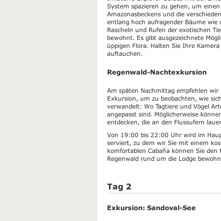
System spazieren zu gehen, um einen ei
Amazonasbeckens und die verschiedene
entlang hoch aufragender Bäume wie 
Rascheln und Rufen der exotischen Tie
bewohnt. Es gibt ausgezeichnete Mögl
üppigen Flora. Halten Sie Ihre Kamera 
auftauchen.
Regenwald-Nachtexkursion
Am späten Nachmittag empfehlen wir I
Exkursion, um zu beobachten, wie sich
verwandelt: Wo Tagtiere und Vögel Arte
angepasst sind. Möglicherweise könn
entdecken, die an den Flussufern laue
Von 19:00 bis 22:00 Uhr wird im Haup
serviert, zu dem wir Sie mit einem kos
komfortablen Cabaña können Sie den f
Regenwald rund um die Lodge bewohn
Tag 2
Exkursion: Sandoval-See