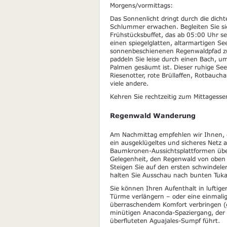
Morgens/vormittags:
Das Sonnenlicht dringt durch die dic
Schlummer erwachen. Begleiten Sie si
Frühstücksbuffet, das ab 05:00 Uhr s
einen spiegelglatten, altarmartigen S
sonnenbeschienenen Regenwaldpfad zu 
paddeln Sie leise durch einen Bach, u
Palmen gesäumt ist. Dieser ruhige See
Riesenotter, rote Brüllaffen, Rotbauc
viele andere.
Kehren Sie rechtzeitig zum Mittagess
Regenwald Wanderung
Am Nachmittag empfehlen wir Ihnen, 
ein ausgeklügeltes und sicheres Netz 
Baumkronen-Aussichtsplattformen über
Gelegenheit, den Regenwald von oben
Steigen Sie auf den ersten schwindel
halten Sie Ausschau nach bunten Tukan
Sie können Ihren Aufenthalt in lufti
Türme verlängern – oder eine einmalig
überraschendem Komfort verbringen (g
minütigen Anaconda-Spaziergang, der 
überfluteten Aguajales-Sumpf führt.