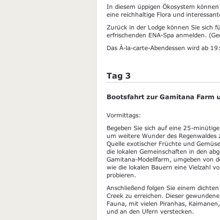
In diesem üppigen Ökosystem können S
eine reichhaltige Flora und interessa
Zurück in der Lodge können Sie sich 
erfrischenden ENA-Spa anmelden. (Geg
Das À-la-carte-Abendessen wird ab 19:
Tag 3
Bootsfahrt zur Gamitana Farm
Vormittags:
Begeben Sie sich auf eine 25-minütig
um weitere Wunder des Regenwaldes zu
Quelle exotischer Früchte und Gemüses
die lokalen Gemeinschaften in den ab
Gamitana-Modellfarm, umgeben von d
wie die lokalen Bauern eine Vielzahl 
probieren.
Anschließend folgen Sie einem dichte
Creek zu erreichen. Dieser gewundene,
Fauna, mit vielen Piranhas, Kaimanen,
und an den Ufern verstecken.