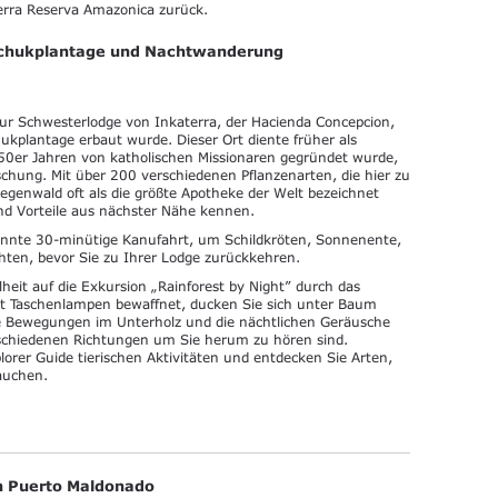
erra Reserva Amazonica zurück.
schukplantage und Nachtwanderung
ur Schwesterlodge von Inkaterra, der Hacienda Concepcion,
ukplantage erbaut wurde. Dieser Ort diente früher als
50er Jahren von katholischen Missionaren gegründet wurde,
schung. Mit über 200 verschiedenen Pflanzenarten, die hier zu
Regenwald oft als die größte Apotheke der Welt bezeichnet
d Vorteile aus nächster Nähe kennen.
annte 30-minütige Kanufahrt, um Schildkröten, Sonnenente,
ten, bevor Sie zu Ihrer Lodge zurückkehren.
heit auf die Exkursion „Rainforest by Night” durch das
Mit Taschenlampen bewaffnet, ducken Sie sich unter Baum
ie Bewegungen im Unterholz und die nächtlichen Geräusche
rschiedenen Richtungen um Sie herum zu hören sind.
orer Guide tierischen Aktivitäten und entdecken Sie Arten,
auchen.
n Puerto Maldonado