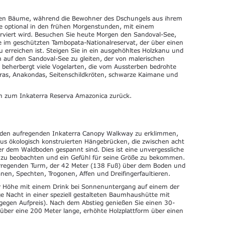
hten Bäume, während die Bewohner des Dschungels aus ihrem
e optional in den frühen Morgenstunden, mit einem
erviert wird. Besuchen Sie heute Morgen den Sandoval-See,
ee im geschützten Tambopata-Nationalreservat, der über einen
erreichen ist. Steigen Sie in ein ausgehöhltes Holzkanu und
m auf den Sandoval-See zu gleiten, der von malerischen
 beherbergt viele Vogelarten, die vom Aussterben bedrohte
haras, Anakondas, Seitenschildkröten, schwarze Kaimane und
en zum Inkaterra Reserva Amazonica zurück.
den aufregenden Inkaterra Canopy Walkway zu erklimmen,
aus ökologisch konstruierten Hängebrücken, die zwischen acht
 dem Waldboden gespannt sind. Dies ist eine unvergessliche
 zu beobachten und ein Gefühl für seine Größe zu bekommen.
erregenden Turm, der 42 Meter (138 Fuß) über dem Boden und
en, Spechten, Trogonen, Affen und Dreifingerfaultieren.
ger Höhe mit einem Drink bei Sonnenuntergang auf einem der
e Nacht in einer speziell gestalteten Baumhaushütte mit
egen Aufpreis). Nach dem Abstieg genießen Sie einen 30-
über eine 200 Meter lange, erhöhte Holzplattform über einen