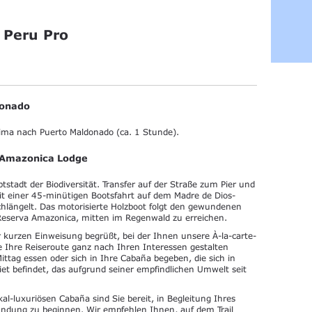
 Peru Pro
donado
Lima nach Puerto Maldonado (ca. 1 Stunde).
a Amazonica Lodge
stadt der Biodiversität. Transfer auf der Straße zum Pier und
 einer 45-minütigen Bootsfahrt auf dem Madre de Dios-
chlängelt. Das motorisierte Holzboot folgt den gewundenen
Reserva Amazonica, mitten im Regenwald zu erreichen.
r kurzen Einweisung begrüßt, bei der Ihnen unsere À-la-carte-
e Ihre Reiseroute ganz nach Ihren Interessen gestalten
ttag essen oder sich in Ihre Cabaña begeben, die sich in
et befindet, das aufgrund seiner empfindlichen Umwelt seit
kal-luxuriösen Cabaña sind Sie bereit, in Begleitung Ihres
undung zu beginnen. Wir empfehlen Ihnen, auf dem Trail