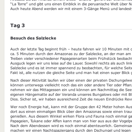
“La Torre” und gibt uns einen Einblick in die peruanische Welt über 
Auch heute Abend werden wir mit einem 3-Gänge Menü und landest
Tag 3
Besuch des Salzlecke
Auch der letzte Tag beginnt früh – heute fahren wir 10 Minuten mit
ca. 5 Minuten durch den Amazonas zu der Salzlecke, an der man am
Treiben vieler verschiedener Papageienarten beim Frühstück beobac
Ausguck legen wir uns leise auf die Lauer. Sowohl rechts als auch lin
Salzlecke und es ist immer spannend zu beobachten, für welche Seite
Fakt ist, alle nutzen die gleiche Seite und man hat einen super Blick
Nach dieser Aktivität laufen wir über einen der privaten Dschungelw
können unterwegs vielleicht noch das ein oder andere Tier oder Pfla
nehmen wir das Mittagessen ein und können am Nachmittag die Seel
eigenen Hängematte auf der Veranda unseres Bungalows oder mit Bli
Dios. Sicher ist, wir haben ausreichend Zeit die neuen Eindrücke Rev
Wer noch Energie hat, kann mit der Gruppe den 42 Meter hohen Au
dort aus einen einmaligen Blick über den Amazonas sowie einen tr
genießen. Aus diesem Winkel wirken Flora und Fauna noch einmal g
Papageien, Tukane oder Affen kann man von hier aus aus der Vogelp
Nach dem Abendessen wird es noch einmal abenteuerlich. Gemeinsa
machen wir einen Nachtspaziergang durch den Dschungel und legen 