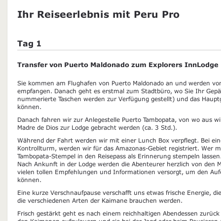
Ihr Reiseerlebnis mit Peru Pro
Tag 1
Transfer von Puerto Maldonado zum Explorers InnLodge
Sie kommen am Flughafen von Puerto Maldonado an und werden vo
empfangen. Danach geht es erstmal zum Stadtbüro, wo Sie Ihr Gepä
nummerierte Taschen werden zur Verfügung gestellt) und das Hauptg
können.
Danach fahren wir zur Anlegestelle Puerto Tambopata, von wo aus w
Madre de Dios zur Lodge gebracht werden (ca. 3 Std.).
Während der Fahrt werden wir mit einer Lunch Box verpflegt. Bei e
Kontrollturm, werden wir für das Amazonas-Gebiet registriert. Wer 
Tambopata-Stempel in den Reisepass als Erinnerung stempeln lassen
Nach Ankunft in der Lodge werden die Abenteurer herzlich von den M
vielen tollen Empfehlungen und Informationen versorgt, um den Aufe
können.
Eine kurze Verschnaufpause verschafft uns etwas frische Energie, die
die verschiedenen Arten der Kaimane brauchen werden.
Frisch gestärkt geht es nach einem reichhaltigen Abendessen zurück
den Kaimanen aufzulauern und sie bei der Jagd oder beim Pausieren