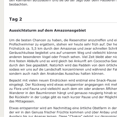
beobachten.
Tag 2
Aussichtsturm auf dem Amazonasgebiet
Um die besten Chancen zu haben, die Riesenotter anzutreffen und ein
Profischwimmer zu ergattern, stehen wir heute sehr früh auf. Der 
Frühstück ca. 5,5 km durch den Amazonas und zwar schnellen Schri
Geräuschkulisse begleitet uns auf unserem Weg und vielleicht könne
anderen besonderen Vogel oder Frosch sehen. Viel Zeit bleibt aber ni
ihre festen Abläufe und so wird gleich bei Ankunft am Cocococha-Se
durch den See gepaddelt. Natürlich wird das Paddeln von dem örtlic
sodass wir uns auf die Landschaft konzentrieren und während der Fa
sondern auch nach den Anakondas Ausschau halten können.
Bepackt mit vielen neuen Eindrücken wird erstmal eine Snack-Pause 
eingelegt. Der Rückweg wird etwas entspannter angegangen mit me
zu Flora und Fauna und vielleicht auch dem ein oder anderen Äffche
Wanderer in den Baumkronen hängt und genauso neugierig hinab sc
Bei Rückkehr in der Lodge gibt es nach kurzer Pause und der Möglich
das Mittagessen.
Etwas entspannter wird am Nachmittag eine örtliche Obstfarm in der
der wir in den Genuss frischer Früchte kommen und über Anbau und
Avodaco bis zur Ananas lernen. Diese “Chakra” gehört zur ökonomisc