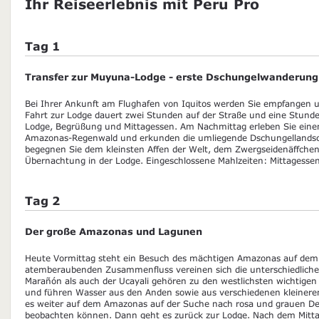
Ihr Reiseerlebnis mit Peru Pro
Tag 1
Transfer zur Muyuna-Lodge - erste Dschungelwanderung
Bei Ihrer Ankunft am Flughafen von Iquitos werden Sie empfangen u
Fahrt zur Lodge dauert zwei Stunden auf der Straße und eine Stunde
Lodge, Begrüßung und Mittagessen. Am Nachmittag erleben Sie einen 
Amazonas-Regenwald und erkunden die umliegende Dschungellandsch
begegnen Sie dem kleinsten Affen der Welt, dem Zwergseidenäffche
Übernachtung in der Lodge. Eingeschlossene Mahlzeiten: Mittagess
Tag 2
Der große Amazonas und Lagunen
Heute Vormittag steht ein Besuch des mächtigen Amazonas auf de
atemberaubenden Zusammenfluss vereinen sich die unterschiedliche
Marañón als auch der Ucayali gehören zu den westlichsten wichtige
und führen Wasser aus den Anden sowie aus verschiedenen kleineren
es weiter auf dem Amazonas auf der Suche nach rosa und grauen Delf
beobachten können. Dann geht es zurück zur Lodge. Nach dem Mitt