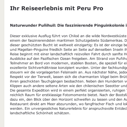
Ihr Reiseerlebnis mit Peru Pro
Naturwunder Puñihuil: Die faszinierende Pinguinkolonie i
Dieser exklusive Ausflug führt von Chiloé an die wilde Nordwestküs
einem der faszinierendsten maritimen Schutzgebiete Südamerikas. 
dieser geschützten Bucht ist weltweit einzigartig: Es ist der einzig
und Magellan-Pinguine friedlich Seite an Seite auf denselben Inseln i
Reise beginnt mit einer landschaftlich reizvollen Fahrt durch sanfte 
Ausblicke auf den Pazifischen Ozean freigeben. Am Strand von Puñi
Teilnehmer an Bord von modernen, stabilen Booten, die speziell für e
exzellente Sichtverhältnisse konzipiert wurden. Unter der fachkundig
steuern wir die vorgelagerten Felsinseln an. Aus nächster Nähe, je
Respekt vor der Tierwelt, lassen sich die charmanten Vögel beim Brüt
ihren geschickten Tauchgängen beobachten. Neben den Hunderten v
Klippen auch andere seltene Arten wie den chilenischen Seeotter un
Die gesamte Expedition wird in einem perfekt organisierten, ruhigen
reichlich Raum für erstklassige Fotomomente bietet. Nach der Bootsfa
dazu ein, den Blick über den Horizont schweifen zu lassen und den 
Restaurant direkt am Meer abzurunden, wo fangfrischer Fisch und loka
werden. Ein unvergessliches Naturerlebnis für anspruchsvolle Entdeck
landschaftliche Schönheit schätzen.