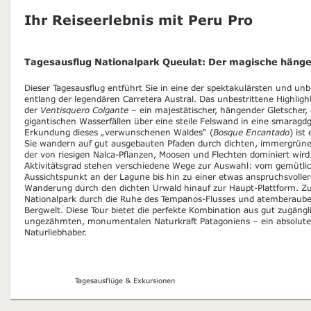
Ihr Reiseerlebnis mit Peru Pro
Tagesausflug Nationalpark Queulat: Der magische häng
Dieser Tagesausflug entführt Sie in eine der spektakulärsten und un
entlang der legendären Carretera Austral. Das unbestrittene Highligh
der
Ventisquero Colgante
– ein majestätischer, hängender Gletscher,
gigantischen Wasserfällen über eine steile Felswand in eine smaragd
Erkundung dieses „verwunschenen Waldes“ (
Bosque Encantado
) ist
Sie wandern auf gut ausgebauten Pfaden durch dichten, immergrüne
der von riesigen Nalca-Pflanzen, Moosen und Flechten dominiert wi
Aktivitätsgrad stehen verschiedene Wege zur Auswahl: vom gemütli
Aussichtspunkt an der Lagune bis hin zu einer etwas anspruchsvolle
Wanderung durch den dichten Urwald hinauf zur Haupt-Plattform. Zus
Nationalpark durch die Ruhe des Tempanos-Flusses und atemberauben
Bergwelt. Diese Tour bietet die perfekte Kombination aus gut zugängl
ungezähmten, monumentalen Naturkraft Patagoniens – ein absolutes
Naturliebhaber.
Tagesausflüge & Exkursionen