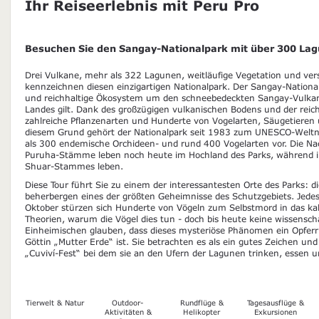
Ihr Reiseerlebnis mit Peru Pro
Besuchen Sie den Sangay-Nationalpark mit über 300 La
Drei Vulkane, mehr als 322 Lagunen, weitläufige Vegetation und ve
kennzeichnen diesen einzigartigen Nationalpark. Der Sangay-Nationa
und reichhaltige Ökosystem um den schneebedeckten Sangay-Vulkan, 
Landes gilt. Dank des großzügigen vulkanischen Bodens und der reic
zahlreiche Pflanzenarten und Hunderte von Vogelarten, Säugetieren 
diesem Grund gehört der Nationalpark seit 1983 zum UNESCO-Welt
als 300 endemische Orchideen- und rund 400 Vogelarten vor. Die 
Puruha-Stämme leben noch heute im Hochland des Parks, während i
Shuar-Stammes leben.
Diese Tour führt Sie zu einem der interessantesten Orte des Parks: 
beherbergen eines der größten Geheimnisse des Schutzgebiets. Jede
Oktober stürzen sich Hunderte von Vögeln zum Selbstmord in das kalt
Theorien, warum die Vögel dies tun - doch bis heute keine wissenscha
Einheimischen glauben, dass dieses mysteriöse Phänomen ein Opferr
Göttin „Mutter Erde“ ist. Sie betrachten es als ein gutes Zeichen und 
„Cuviví-Fest“ bei dem sie an den Ufern der Lagunen trinken, essen 
Tierwelt & Natur
Outdoor-
Rundflüge &
Tagesausflüge &
Aktivitäten &
Helikopter
Exkursionen