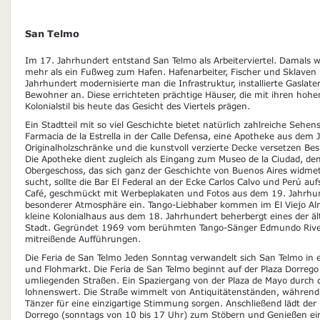
San Telmo
Im 17. Jahrhundert entstand San Telmo als Arbeiterviertel. Damals w
mehr als ein Fußweg zum Hafen. Hafenarbeiter, Fischer und Sklaven p
Jahrhundert modernisierte man die Infrastruktur, installierte Gasla
Bewohner an. Diese errichteten prächtige Häuser, die mit ihren hoh
Kolonialstil bis heute das Gesicht des Viertels prägen.
Ein Stadtteil mit so viel Geschichte bietet natürlich zahlreiche Sehe
Farmacia de la Estrella in der Calle Defensa, eine Apotheke aus dem 
Originalholzschränke und die kunstvoll verzierte Decke versetzen Be
Die Apotheke dient zugleich als Eingang zum Museo de la Ciudad, 
Obergeschoss, das sich ganz der Geschichte von Buenos Aires widme
sucht, sollte die Bar El Federal an der Ecke Carlos Calvo und Perú a
Café, geschmückt mit Werbeplakaten und Fotos aus dem 19. Jahrhun
besonderer Atmosphäre ein. Tango-Liebhaber kommen im El Viejo Al
kleine Kolonialhaus aus dem 18. Jahrhundert beherbergt eines der ä
Stadt. Gegründet 1969 vom berühmten Tango-Sänger Edmundo Rivero
mitreißende Aufführungen.
Die Feria de San Telmo Jeden Sonntag verwandelt sich San Telmo in e
und Flohmarkt. Die Feria de San Telmo beginnt auf der Plaza Dorrego 
umliegenden Straßen. Ein Spaziergang von der Plaza de Mayo durch d
lohnenswert. Die Straße wimmelt von Antiquitätenständen, während
Tänzer für eine einzigartige Stimmung sorgen. Anschließend lädt der
Dorrego (sonntags von 10 bis 17 Uhr) zum Stöbern und Genießen ei