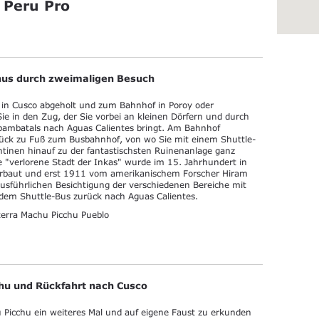
 Peru Pro
chus durch zweimaligen Besuch
in Cusco abgeholt und zum Bahnhof in Poroy oder
ie in den Zug, der Sie vorbei an kleinen Dörfern und durch
bambatals nach Aguas Calientes bringt. Am Bahnhof
ück zu Fuß zum Busbahnhof, von wo Sie mit einem Shuttle-
tinen hinauf zu der fantastischsten Ruinenanlage ganz
 "verlorene Stadt der Inkas" wurde im 15. Jahrhundert in
rbaut und erst 1911 vom amerikanischem Forscher Hiram
usführlichen Besichtigung der verschiedenen Bereiche mit
 dem Shuttle-Bus zurück nach Aguas Calientes.
erra Machu Picchu Pueblo
hu und Rückfahrt nach Cusco
 Picchu ein weiteres Mal und auf eigene Faust zu erkunden