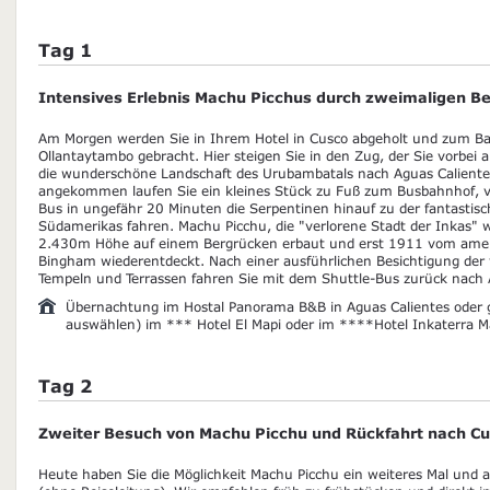
Tag 1
Intensives Erlebnis Machu Picchus durch zweimaligen B
Am Morgen werden Sie in Ihrem Hotel in Cusco abgeholt und zum Ba
Ollantaytambo gebracht. Hier steigen Sie in den Zug, der Sie vorbei 
die wunderschöne Landschaft des Urubambatals nach Aguas Caliente
angekommen laufen Sie ein kleines Stück zu Fuß zum Busbahnhof, v
Bus in ungefähr 20 Minuten die Serpentinen hinauf zu der fantastis
Südamerikas fahren. Machu Picchu, die "verlorene Stadt der Inkas" 
2.430m Höhe auf einem Bergrücken erbaut und erst 1911 vom amer
Bingham wiederentdeckt. Nach einer ausführlichen Besichtigung der
Tempeln und Terrassen fahren Sie mit dem Shuttle-Bus zurück nach 
Übernachtung im Hostal Panorama B&B in Aguas Calientes oder g
auswählen) im *** Hotel El Mapi oder im ****Hotel Inkaterra M
Tag 2
Zweiter Besuch von Machu Picchu und Rückfahrt nach C
Heute haben Sie die Möglichkeit Machu Picchu ein weiteres Mal und 