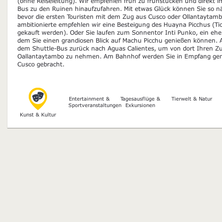
(ohne Reiseleitung). Wir empfehlen früh zu frühstücken und direkt 
Bus zu den Ruinen hinaufzufahren. Mit etwas Glück können Sie so 
bevor die ersten Touristen mit dem Zug aus Cusco oder Ollantaytam
ambitionierte empfehlen wir eine Besteigung des Huayna Picchus (T
gekauft werden). Oder Sie laufen zum Sonnentor Inti Punko, ein ehe
dem Sie einen grandiosen Blick auf Machu Picchu genießen können. 
dem Shuttle-Bus zurück nach Aguas Calientes, um von dort Ihren Z
Oallantaytambo zu nehmen. Am Bahnhof werden Sie in Empfang ge
Cusco gebracht.
Entertainment &
Tagesausflüge &
Tierwelt & Natur
Sportveranstaltungen
Exkursionen
Kunst & Kultur