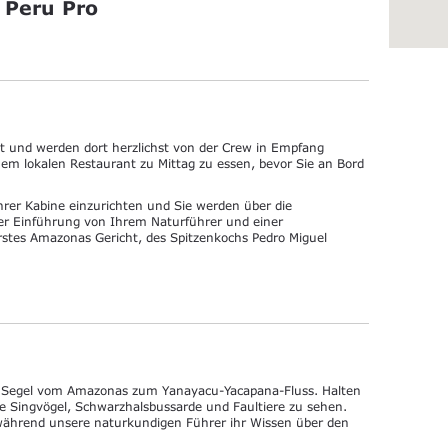
 Peru Pro
eit und werden dort herzlichst von der Crew in Empfang
em lokalen Restaurant zu Mittag zu essen, bevor Sie an Bord
Ihrer Kabine einzurichten und Sie werden über die
er Einführung von Ihrem Naturführer und einer
erstes Amazonas Gericht, des Spitzenkochs Pedro Miguel
ie Segel vom Amazonas zum Yanayacu-Yacapana-Fluss. Halten
che Singvögel, Schwarzhalsbussarde und Faultiere zu sehen.
während unsere naturkundigen Führer ihr Wissen über den