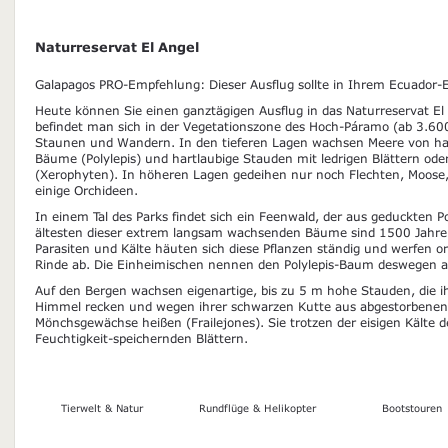
Naturreservat El Angel
Galapagos PRO-Empfehlung: Dieser Ausflug sollte in Ihrem Ecuador-Er
Heute können Sie einen ganztägigen Ausflug in das Naturreservat E
befindet man sich in der Vegetationszone des Hoch-Páramo (ab 3.6
Staunen und Wandern. In den tieferen Lagen wachsen Meere von h
Bäume (Polylepis) und hartlaubige Stauden mit ledrigen Blättern ode
(Xerophyten). In höheren Lagen gedeihen nur noch Flechten, Moose,
einige Orchideen.
In einem Tal des Parks findet sich ein Feenwald, der aus geduckten P
ältesten dieser extrem langsam wachsenden Bäume sind 1500 Jahre
Parasiten und Kälte häuten sich diese Pflanzen ständig und werfen
Rinde ab. Die Einheimischen nennen den Polylepis-Baum deswegen 
Auf den Bergen wachsen eigenartige, bis zu 5 m hohe Stauden, die ihr
Himmel recken und wegen ihrer schwarzen Kutte aus abgestorbenen
Mönchsgewächse heißen (Frailejones). Sie trotzen der eisigen Kälte 
Feuchtigkeit-speichernden Blättern.
Tierwelt & Natur
Rundflüge & Helikopter
Bootstouren