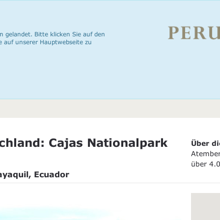
n gelandet. Bitte klicken Sie auf den
e auf unserer Hauptwebseite zu
hland: Cajas Nationalpark
Über di
Atember
über 4.
ayaquil, Ecuador