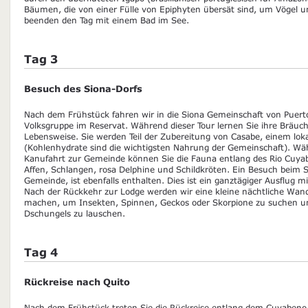
Bäumen, die von einer Fülle von Epiphyten übersät sind, um Vögel 
beenden den Tag mit einem Bad im See.
Tag 3
Besuch des Siona-Dorfs
Nach dem Frühstück fahren wir in die Siona Gemeinschaft von Puerto 
Volksgruppe im Reservat. Während dieser Tour lernen Sie ihre Bräuch
Lebensweise. Sie werden Teil der Zubereitung von Casabe, einem lok
(Kohlenhydrate sind die wichtigsten Nahrung der Gemeinschaft). Wä
Kanufahrt zur Gemeinde können Sie die Fauna entlang des Rio Cuya
Affen, Schlangen, rosa Delphine und Schildkröten. Ein Besuch beim
Gemeinde, ist ebenfalls enthalten. Dies ist ein ganztägiger Ausflug 
Nach der Rückkehr zur Lodge werden wir eine kleine nächtliche Wa
machen, um Insekten, Spinnen, Geckos oder Skorpione zu suchen u
Dschungels zu lauschen.
Tag 4
Rückreise nach Quito
Nach dem Frühstück treten Sie die Rückreise entlang dem Cuyabeno