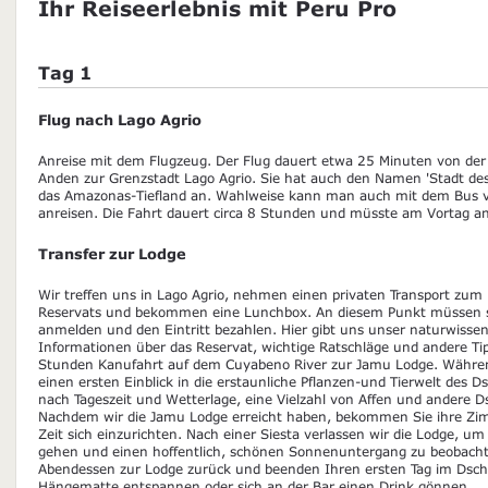
Ihr Reiseerlebnis mit Peru Pro
Tag 1
Flug nach Lago Agrio
Anreise mit dem Flugzeug. Der Flug dauert etwa 25 Minuten von der 
Anden zur Grenzstadt Lago Agrio. Sie hat auch den Namen 'Stadt des
das Amazonas-Tiefland an. Wahlweise kann man auch mit dem Bus v
anreisen. Die Fahrt dauert circa 8 Stunden und müsste am Vortag a
Transfer zur Lodge
Wir treffen uns in Lago Agrio, nehmen einen privaten Transport zu
Reservats und bekommen eine Lunchbox. An diesem Punkt müssen si
anmelden und den Eintritt bezahlen. Hier gibt uns unser naturwissen
Informationen über das Reservat, wichtige Ratschläge und andere Ti
Stunden Kanufahrt auf dem Cuyabeno River zur Jamu Lodge. Währen
einen ersten Einblick in die erstaunliche Pflanzen-und Tierwelt des 
nach Tageszeit und Wetterlage, eine Vielzahl von Affen und andere D
Nachdem wir die Jamu Lodge erreicht haben, bekommen Sie ihre Zi
Zeit sich einzurichten. Nach einer Siesta verlassen wir die Lodge, 
gehen und einen hoffentlich, schönen Sonnenuntergang zu beobach
Abendessen zur Lodge zurück und beenden Ihren ersten Tag im Dschu
Hängematte entspannen oder sich an der Bar einen Drink gönnen.