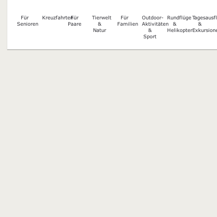
Für
Kreuzfahrten
Für
Tierwelt
Für
Outdoor-
Rundflüge
Tagesausf
Senioren
Paare
&
Familien
Aktivitäten
&
&
Natur
&
Helikopter
Exkursion
Sport