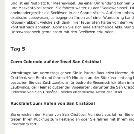
und ist ein Nistplatz für Meeresvögel. Bei einer Umrundung können Si
und Maskentölpel sehen. Sie fahren weiter zu der "Seelöweninsel" Isl
aneinandergereiht die Seelöwen in der Sonne räkeln. Auf dem unb
exotische Lebewesen, so begegnen Ihnen auf einer Wanderung Land
Klippenkrabben, welche sich dank ihrer feuerroten Farbe von dem vu
kontrastreich abheben. Gönnen Sie sich eine erfrischende Abkühlung
Unterwasserwelt gemeinsam mit den Seelöwen erkunden.
Tag 5
Cerro Colorado auf der Insel San Cristóbal
Vormittags: Am Vormittags gehen Sie in Puerto Baquerizo Moreno, de
Cristóbal, von Bord und fahren 40 Minuten an der Südküste entlang 
besuchen Sie das Zuchtzentrum für bedrohte Riesenschildkröten inmi
Laubwalds, der Heimat dutzender Vogelarten, darunter die San Cristó
Eidechse von San Cristóbal, beides endemische Arten der Insel.
Rückfahrt zum Hafen von San Cristóbal
Sie erreichen den Hafen von San Cristóbal. Von dort aus fahren Sie
treten Ihren Rückflug zum Festland an oder Sie fahren mit Ihrem ind
Programm fort.