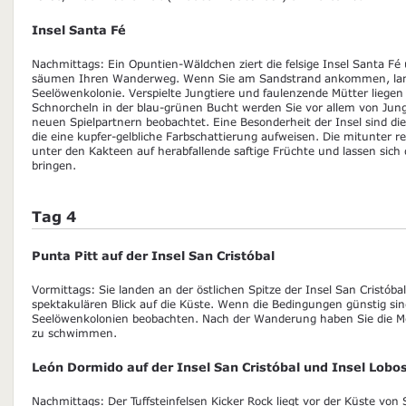
Insel Santa Fé
Nachmittags: Ein Opuntien-Wäldchen ziert die felsige Insel Santa 
säumen Ihren Wanderweg. Wenn Sie am Sandstrand ankommen, land
Seelöwenkolonie. Verspielte Jungtiere und faulenzende Mütter liegen 
Schnorcheln in der blau-grünen Bucht werden Sie vor allem von Jun
neuen Spielpartnern beobachtet. Eine Besonderheit der Insel sind d
die eine kupfer-gelbliche Farbschattierung aufweisen. Die mitunter r
unter den Kakteen auf herabfallende saftige Früchte und lassen sich
bringen.
Tag 4
Punta Pitt auf der Insel San Cristóbal
Vormittags: Sie landen an der östlichen Spitze der Insel San Cristóba
spektakulären Blick auf die Küste. Wenn die Bedingungen günstig si
Seelöwenkolonien beobachten. Nach der Wanderung haben Sie die Mö
zu schwimmen.
León Dormido auf der Insel San Cristóbal und Insel Lobo
Nachmittags: Der Tuffsteinfelsen Kicker Rock liegt vor der Küste von