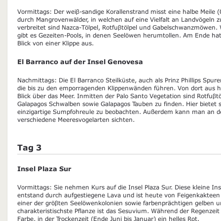
Vormittags: Der weiβ-sandige Korallenstrand misst eine halbe Meile 
durch Mangrovenwälder, in welchen auf eine Vielfalt an Landvögeln zu
verbreitet sind Nazca-Tölpel, Rotfuβtölpel und Gabelschwanzmöwen.
gibt es Gezeiten-Pools, in denen Seelöwen herumtollen. Am Ende ha
Blick von einer Klippe aus.
El Barranco auf der Insel Genovesa
Nachmittags: Die El Barranco Steilküste, auch als Prinz Phillips Spure
die bis zu den emporragenden Klippenwänden führen. Von dort aus 
Blick über das Meer. Inmitten der Palo Santo Vegetation sind Rotfuβ
Galapagos Schwalben sowie Galapagos Tauben zu finden. Hier bietet si
einzigartige Sumpfohreule zu beobachten. Außerdem kann man an de
verschiedene Meeresvogelarten sichten.
Tag 3
Insel Plaza Sur
Vormittags: Sie nehmen Kurs auf die Insel Plaza Sur. Diese kleine Inse
entstand durch aufgestiegene Lava und ist heute von Feigenkakteen
einer der gröβten Seelöwenkolonien sowie farbenprächtigen gelben 
charakteristischste Pflanze ist das Sesuvium. Während der Regenzeit 
Farbe, in der Trockenzeit (Ende Juni bis Januar) ein helles Rot.