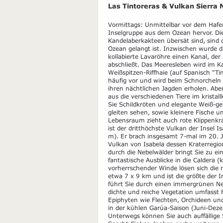
Las Tintoreras & Vulkan Sierra 
Vormittags: Unmittelbar vor dem Hafen 
Inselgruppe aus dem Ozean hervor. D
Kandelaberkakteen übersät sind, sind 
Ozean gelangt ist. Inzwischen wurde d
kollabierte Lavaröhre einen Kanal, der
abschließt. Das Meeresleben wird im Ka
Weißspitzen-Riffhaie (auf Spanisch "Ti
häufig vor und wird beim Schnorcheln
ihren nächtlichen Jagden erholen. Ab
aus die verschiedenen Tiere im krista
Sie Schildkröten und elegante Weiß-ge
gleiten sehen, sowie kleinere Fische u
Lebensraum zieht auch rote Klippenkr
ist der dritthöchste Vulkan der Insel 
m). Er brach insgesamt 7-mal im 20. J
Vulkan von Isabela dessen Kraterregio
durch die Nebelwälder bringt Sie zu e
fantastische Ausblicke in die Caldera 
vorherrschender Winde lösen sich die 
etwa 7 x 9 km und ist die größte der
führt Sie durch einen immergrünen Neb
dichte und reiche Vegetation umfasst
Epiphyten wie Flechten, Orchideen und
in der kühlen Garúa-Saison (Juni-Deze
Unterwegs können Sie auch auffällige