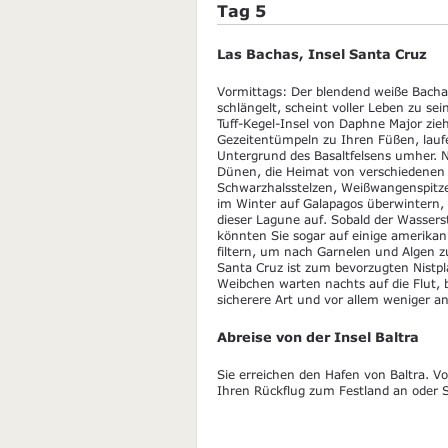
Tag 5
Las Bachas, Insel Santa Cruz
Vormittags: Der blendend weiße Bachas
schlängelt, scheint voller Leben zu se
Tuff-Kegel-Insel von Daphne Major ziehe
Gezeitentümpeln zu Ihren Füßen, lauf
Untergrund des Basaltfelsens umher. 
Dünen, die Heimat von verschiedenen A
Schwarzhalsstelzen, Weißwangenspitze
im Winter auf Galapagos überwintern, 
dieser Lagune auf. Sobald der Wasserst
könnten Sie sogar auf einige amerikan
filtern, um nach Garnelen und Algen z
Santa Cruz ist zum bevorzugten Nistpl
Weibchen warten nachts auf die Flut, 
sicherere Art und vor allem weniger an
Abreise von der Insel Baltra
Sie erreichen den Hafen von Baltra. V
Ihren Rückflug zum Festland an oder S