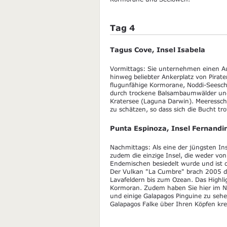
Tag 4
Tagus Cove, Insel Isabela
Vormittags: Sie unternehmen einen Au
hinweg beliebter Ankerplatz von Pirat
flugunfähige Kormorane, Noddi-Seeschw
durch trockene Balsambaumwälder und
Kratersee (Laguna Darwin). Meeressch
zu schätzen, so dass sich die Bucht t
Punta Espinoza, Insel Fernandi
Nachmittags: Als eine der jüngsten In
zudem die einzige Insel, die weder v
Endemischen besiedelt wurde und ist 
Der Vulkan "La Cumbre" brach 2005 da
Lavafeldern bis zum Ozean. Das Highligh
Kormoran. Zudem haben Sie hier im N
und einige Galapagos Pinguine zu seh
Galapagos Falke über Ihren Köpfen kre