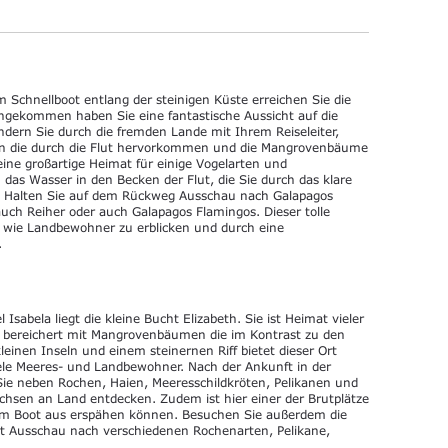
 Schnellboot entlang der steinigen Küste erreichen Sie die
angekommen haben Sie eine fantastische Aussicht auf die
ndern Sie durch die fremden Lande mit Ihrem Reiseleiter,
ken die durch die Flut hervorkommen und die Mangrovenbäume
eine großartige Heimat für einige Vogelarten und
das Wasser in den Becken der Flut, die Sie durch das klare
 Halten Sie auf dem Rückweg Ausschau nach Galapagos
uch Reiher oder auch Galapagos Flamingos. Dieser tolle
- wie Landbewohner zu erblicken und durch eine
.
Isabela liegt die kleine Bucht Elizabeth. Sie ist Heimat vieler
st bereichert mit Mangrovenbäumen die im Kontrast zu den
einen Inseln und einem steinernen Riff bietet dieser Ort
iele Meeres- und Landbewohner. Nach der Ankunft in der
ie neben Rochen, Haien, Meeresschildkröten, Pelikanen und
sen an Land entdecken. Zudem ist hier einer der Brutplätze
dem Boot aus erspähen können. Besuchen Sie außerdem die
t Ausschau nach verschiedenen Rochenarten, Pelikane,