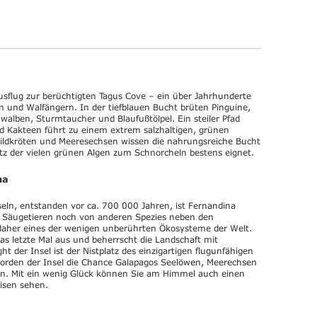
sflug zur berüchtigten Tagus Cove – ein über Jahrhunderte
en und Walfängern. In der tiefblauen Bucht brüten Pinguine,
alben, Sturmtaucher und Blaufußtölpel. Ein steiler Pfad
 Kakteen führt zu einem extrem salzhaltigen, grünen
ildkröten und Meeresechsen wissen die nahrungsreiche Bucht
rotz der vielen grünen Algen zum Schnorcheln bestens eignet.
na
seln, entstanden vor ca. 700 000 Jahren, ist Fernandina
on Säugetieren noch von anderen Spezies neben den
daher eines der wenigen unberührten Ökosysteme der Welt.
s letzte Mal aus und beherrscht die Landschaft mit
t der Insel ist der Nistplatz des einzigartigen flugunfähigen
orden der Insel die Chance Galapagos Seelöwen, Meerechsen
en. Mit ein wenig Glück können Sie am Himmel auch einen
isen sehen.