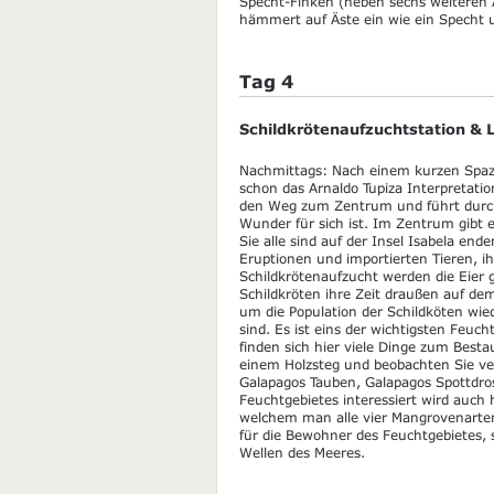
Specht-Finken (neben sechs weiteren A
hämmert auf Äste ein wie ein Specht 
Tag 4
Schildkrötenaufzuchtstation & 
Nachmittags: Nach einem kurzen Spazie
schon das Arnaldo Tupiza Interpretatio
den Weg zum Zentrum und führt durch
Wunder für sich ist. Im Zentrum gibt 
Sie alle sind auf der Insel Isabela en
Eruptionen und importierten Tieren, ih
Schildkrötenaufzucht werden die Eier
Schildkröten ihre Zeit draußen auf de
um die Population der Schildköten wiede
sind. Es ist eins der wichtigsten Feu
finden sich hier viele Dinge zum Bes
einem Holzsteg und beobachten Sie ve
Galapagos Tauben, Galapagos Spottdros
Feuchtgebietes interessiert wird auch h
welchem man alle vier Mangrovenarten
für die Bewohner des Feuchtgebietes, 
Wellen des Meeres.