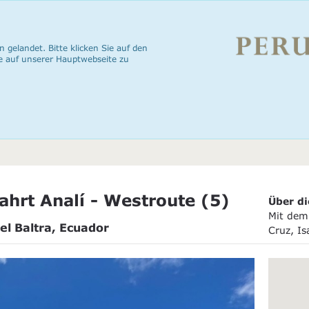
n gelandet. Bitte klicken Sie auf den
e auf unserer Hauptwebseite zu
hrt Analí - Westroute (5)
Über di
Mit dem 
el Baltra, Ecuador
Cruz, I