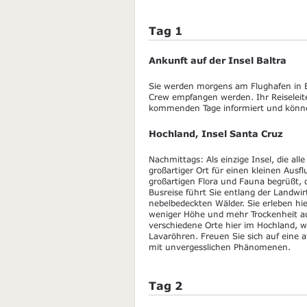
Tag 1
Ankunft auf der Insel Baltra
Sie werden morgens am Flughafen in Bal
Crew empfangen werden. Ihr Reiseleite
kommenden Tage informiert und können
Hochland, Insel Santa Cruz
Nachmittags: Als einzige Insel, die all
großartiger Ort für einen kleinen Aus
großartigen Flora und Fauna begrüßt, d
Busreise führt Sie entlang der Landwir
nebelbedeckten Wälder. Sie erleben hi
weniger Höhe und mehr Trockenheit a
verschiedene Orte hier im Hochland, 
Lavaröhren. Freuen Sie sich auf eine
mit unvergesslichen Phänomenen.
Tag 2