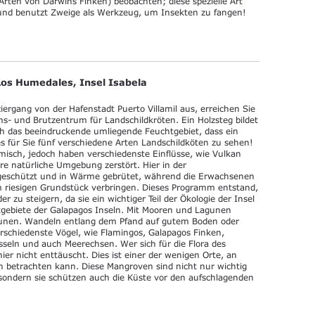
rten von Darwins Finken) beobachten; diese spezielle Art
und benutzt Zweige als Werkzeug, um Insekten zu fangen!
Los Humedales, Insel Isabela
rgang von der Hafenstadt Puerto Villamil aus, erreichen Sie
ns- und Brutzentrum für Landschildkröten. Ein Holzsteg bildet
 das beeindruckende umliegende Feuchtgebiet, dass ein
es für Sie fünf verschiedene Arten Landschildköten zu sehen!
demisch, jedoch haben verschiedenste Einflüsse, wie Vulkan
re natürliche Umgebung zerstört. Hier in der
 geschützt und in Wärme gebrütet, während die Erwachsenen
m riesigen Grundstück verbringen. Dieses Programm entstand,
r zu steigern, da sie ein wichtiger Teil der Ökologie der Insel
chtgebiete der Galapagos Inseln. Mit Mooren und Lagunen
taunen. Wandeln entlang dem Pfand auf gutem Boden oder
rschiedenste Vögel, wie Flamingos, Galapagos Finken,
seln und auch Meerechsen. Wer sich für die Flora des
ier nicht enttäuscht. Dies ist einer der wenigen Orte, an
 betrachten kann. Diese Mangroven sind nicht nur wichtig
sondern sie schützen auch die Küste vor den aufschlagenden