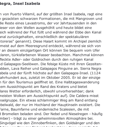
Negra, Insel Isabela
von Puerto Villamil, auf der größten Insel Isabela, ragt eine
ie gezackten schwarzen Formationen, die mit Mangroven und
die Reste eines Lavastroms, der vor Jahrtausenden in den
ieser von den Wellen ausgehöhlt und heute bildet eine
 sich während der Flut füllt und während der Ebbe den Kanal
nal zurückgehalten, einschließlich der spektakulären
ntoreras" genannt). Diese Haiart kommt im Archipel ziemlich
 meist auf dem Meeresgrund entdeckt, während sie sich von
er an diesem einzigartigen Ort können Sie bequem vom Ufer
llklaren, türkisfarbenen Wasser beobachten. Manchmal können
fleckte Adler- oder Goldrochen durch den ruhigen Kanal
nd Galapagos-Seelöwen. Die felsige Küste mit ihren Gezeiten-
abben, Lava Reiher und Galapagos Pinguine an. Sierra Negra
Isabela und der fünft höchste auf den Galapagos-Insel. (1124
ahrhundert aus, zuletzt im Oktober 2005. Er ist der einzige
n für den Tourismus geöffnet ist. Eine Halbtageswanderung
inem Aussichtspunkt am Rand des Kraters und bietet
(klares Wetter erforderlich, obwohl unvorhersehbar; dank
meisten Wolken am Aussichtspunkt auf). Die Caldera misst
 Inselgruppe. Ein etwas schlammiger Weg am Rand entlang
elwald, der nur im Hochland der Hauptinseln existiert. Die
 Farne, Baumfarne und endemische Scalesien, die mit
 Bromelien beladen sind. Der Nebel und Nieselregen - häufig
mber) - trägt zu einer geheimnisvollen Atmosphäre bei.
 Singvögel wie den Zinnoberfinken, den Goldsänger und den