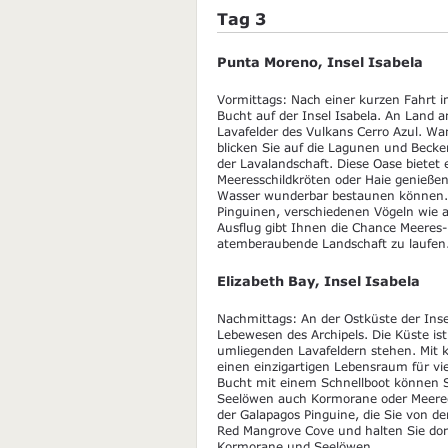
Tag 3
Punta Moreno, Insel Isabela
Vormittags: Nach einer kurzen Fahrt im
Bucht auf der Insel Isabela. An Land 
Lavafelder des Vulkans Cerro Azul. Wa
blicken Sie auf die Lagunen und Bec
der Lavalandschaft. Diese Oase bietet 
Meeresschildkröten oder Haie genießen 
Wasser wunderbar bestaunen können.
Pinguinen, verschiedenen Vögeln wie a
Ausflug gibt Ihnen die Chance Meeres
atemberaubende Landschaft zu laufen
Elizabeth Bay, Insel Isabela
Nachmittags: An der Ostküste der Insel 
Lebewesen des Archipels. Die Küste i
umliegenden Lavafeldern stehen. Mit kl
einen einzigartigen Lebensraum für v
Bucht mit einem Schnellboot können S
Seelöwen auch Kormorane oder Meerech
der Galapagos Pinguine, die Sie von 
Red Mangrove Cove und halten Sie dor
Kormorane und Seelöwen.