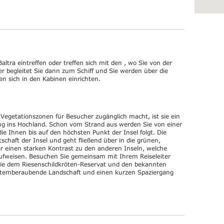
tra eintreffen oder treffen sich mit den , wo Sie von der
r begleitet Sie dann zum Schiff und Sie werden über die
 sich in den Kabinen einrichten.
e Vegetationszonen für Besucher zugänglich macht, ist sie ein
flug ins Hochland. Schon vom Strand aus werden Sie von einer
ie Ihnen bis auf den höchsten Punkt der Insel folgt. Die
tschaft der Insel und geht fließend über in die grünen,
er einen starken Kontrast zu den anderen Inseln, welche
ufweisen. Besuchen Sie gemeinsam mit Ihrem Reiseleiter
wie dem Riesenschildkröten-Reservat und den bekannten
 atemberaubende Landschaft und einen kurzen Spaziergang