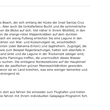
 Beach, der sich entlang der Küste der Insel Santas Cruz
in. Aber auch die türkisfarbene Bucht und die symmetrische
n die Blicke auf sich. Viel näher in Ihrem Blickfeld, in den
en die orange-roten Klippenkrabben auf dem dunklen
Nach ein wenig Fußweg erreichen Sie eine Lagune in den
rten von Wat- und Küstenvögeln ist, einschließlich
nten (oder Bahama-Enten) und Jagdreihern. Zugvögel, die
wie zum Beispiel Regenbrachvögel, halten sich ebenfalls in
and sinkt und die Lagune in der Trockenzeit salziger wird,
ische Flamingos treffen, die unermüdlich dieses Wasser
u suchen. Die entlegene Nordwestküste auf der Hauptinsel
atz der pazifischen grünen Meeresschildkröten geworden.
bevor sie an Land kriechen, was eine weniger bemerkte und
strengend ist.
on dort aus fahren Sie entweder zum Flughafen und treten
ie fahren mit Ihrem individuellen Galapagos-Programm fort.