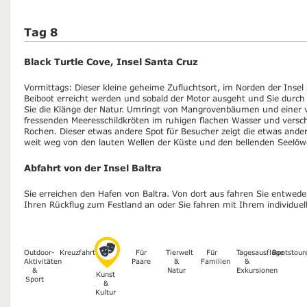
Tag 8
Black Turtle Cove, Insel Santa Cruz
Vormittags: Dieser kleine geheime Zufluchtsort, im Norden der Inse
Beiboot erreicht werden und sobald der Motor ausgeht und Sie durch
Sie die Klänge der Natur. Umringt von Mangrovenbäumen und einer vi
fressenden Meeresschildkröten im ruhigen flachen Wasser und vers
Rochen. Dieser etwas andere Spot für Besucher zeigt die etwas ander
weit weg von den lauten Wellen der Küste und den bellenden Seelö
Abfahrt von der Insel Baltra
Sie erreichen den Hafen von Baltra. Von dort aus fahren Sie entwed
Ihren Rückflug zum Festland an oder Sie fahren mit Ihrem individue
Outdoor-
Kreuzfahrten
Für
Tierwelt
Für
Tagesausflüge
Bootstour
Aktivitäten
Paare
&
Familien
&
&
Natur
Exkursionen
Kunst
Sport
&
Kultur