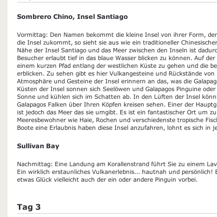
Sombrero Chino, Insel Santiago
Vormittag: Den Namen bekommt die kleine Insel von ihrer Form, d
die Insel zukommt, so sieht sie aus wie ein traditioneller Chinesischer 
Nähe der Insel Santiago und das Meer zwischen den Inseln ist dadur
Besucher erlaubt tief in das blaue Wasser blicken zu können. Auf der I
einem kurzen Pfad entlang der westlichen Küste zu gehen und die b
erblicken. Zu sehen gibt es hier Vulkangesteine und Rückstände von La
Atmosphäre und Gesteine der Insel erinnern an das, was die Galapag
Küsten der Insel sonnen sich Seelöwen und Galapagos Pinguine oder 
Sonne und kühlen sich im Schatten ab. In den Lüften der Insel könn
Galapagos Falken über Ihren Köpfen kreisen sehen. Einer der Hauptg
ist jedoch das Meer das sie umgibt. Es ist ein fantastischer Ort um 
Meeresbewohner wie Haie, Rochen und verschiedenste tropische Fisch
Boote eine Erlaubnis haben diese Insel anzufahren, lohnt es sich in 
Sullivan Bay
Nachmittag: Eine Landung am Korallenstrand führt Sie zu einem Lavaf
Ein wirklich erstaunliches Vulkanerlebnis... hautnah und persönlic
etwas Glück vielleicht auch der ein oder andere Pinguin vorbei.
Tag 3