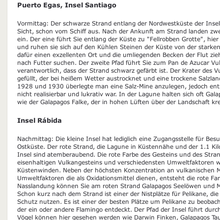
Puerto Egas, Insel Santiago
Vormittag: Der schwarze Strand entlang der Nordwestküste der Insel 
Sicht, schon vom Schiff aus. Nach der Ankunft am Strand landen zw
ein. Der eine führt Sie entlang der Küste zu "Fellrobben Grotte", hie
und ruhen sie sich auf den Kühlen Steinen der Küste von der starken
dafür einen exzellenten Ort und die umliegenden Becken der Flut zi
nach Futter suchen. Der zweite Pfad führt Sie zum Pan de Azucar Vulk
verantwortlich, dass der Strand schwarz gefärbt ist. Der Krater des V
gefüllt, der bei heißem Wetter austrocknet und eine trockene Salzlan
1928 und 1930 überlegte man eine Salz-Mine anzulegen, jedoch ent
nicht realisierbar und lukrativ war. In der Lagune halten sich oft Ga
wie der Galapagos Falke, der in hohen Lüften über der Landschaft kre
Insel Rábida
Nachmittag: Die kleine Insel hat lediglich eine Zugangsstelle für Besu
Ostküste. Der rote Strand, die Lagune in Küstennähe und der 1.1 Ki
Insel sind atemberaubend. Die rote Farbe des Gesteins und des Stran
eisenhaltigen Vulkangesteins und verschiedensten Umweltfaktoren 
Küstenwinden. Neben der höchsten Konzentration an vulkanischen
Umweltfaktoren die als Oxidationsmittel dienen, entsteht die rote Far
Nasslandung können Sie am roten Strand Galapagos Seelöwen und 
Schon kurz nach dem Strand ist einer der Nistplätze für Pelikane, die
Schutz nutzen. Es ist einer der besten Plätze um Pelikane zu beob
der ein oder andere Flamingo entdeckt. Der Pfad der Insel führt dur
Vögel können hier gesehen werden wie Darwin Finken, Galapagos Ta