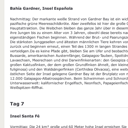
Bahía Gardner, Insel Española
Nachmittag: Der markante weiße Strand von Gardner Bay ist ein wicht
pazifische grüne Meeresschildkröte. Aber zweifellos ist hier die groß
Hauptattraktion. Die Weibchen bleiben das ganze Jahr über in dies
ihre Jungen bis zu einem Alter von 3 Jahren, obwohl diese bereits n
eigenständigen Fischen beginnen. Während der Brut- und Paarungszei
Die stärksten Junggesellen und ältesten männlichen Tiere kehren vo
zurück und beginnen erneut, einen Teil des 1300 m langen Strandes 
verteidigen.Da es keine Pfade gibt, bleiben Sie am Ufer und beobacht
Bussarde, amerikanischen Austernfänger, Galapagos-Tauben, Spottdro
Lavaechsen, Meerechsen und drei Darwinfinkenarten: den Geospiza co
großen Kaktusfinken, der dem großen Grundfinken ähnelt, den klein
fuliginosa) und den Waldsängerfinken (Certhidea Olivacea), eine weit
östlichen Seite der Insel gelegene Gardner Bay ist der Brutplatz von 
12.000 Galapagos-Albatrosspärchen. Beim Schwimmen und Schnorchel
Unterwasserwelt: kalifornischer Engelfisch, Neonfisch, Papageienfis
Weißspitzen-Riffhai.
Tag 7
Insel Santa Fé
Vormittag: Die 24 km² große und 60 Meter hohe Insel erreichen Sie