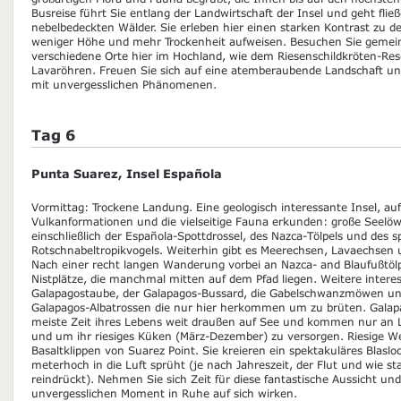
Busreise führt Sie entlang der Landwirtschaft der Insel und geht flie
nebelbedeckten Wälder. Sie erleben hier einen starken Kontrast zu d
weniger Höhe und mehr Trockenheit aufweisen. Besuchen Sie gemein
verschiedene Orte hier im Hochland, wie dem Riesenschildkröten-Re
Lavaröhren. Freuen Sie sich auf eine atemberaubende Landschaft un
mit unvergesslichen Phänomenen.
Tag 6
Punta Suarez, Insel Española
Vormittag: Trockene Landung. Eine geologisch interessante Insel, auf
Vulkanformationen und die vielseitige Fauna erkunden: große Seelö
einschließlich der Española-Spottdrossel, des Nazca-Tölpels und des 
Rotschnabeltropikvogels. Weiterhin gibt es Meerechsen, Lavaechsen 
Nach einer recht langen Wanderung vorbei an Nazca- and Blaufußtölp
Nistplätze, die manchmal mitten auf dem Pfad liegen. Weitere interes
Galapagostaube, der Galapagos-Bussard, die Gabelschwanzmöwen und
Galapagos-Albatrossen die nur hier herkommen um zu brüten. Galap
meiste Zeit ihres Lebens weit draußen auf See und kommen nur an L
und um ihr riesiges Küken (März-Dezember) zu versorgen. Riesige Wel
Basaltklippen von Suarez Point. Sie kreieren ein spektakuläres Blasl
meterhoch in die Luft sprüht (je nach Jahreszeit, der Flut und wie st
reindrückt). Nehmen Sie sich Zeit für diese fantastische Aussicht und
unvergesslichen Moment in Ruhe auf sich wirken.