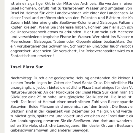
ist ein einzigartiger Ort in der Mitte des Archipels. Sie werden in ein
Insel kommen, gefüllt mit türkisfarbenem Wasser und umgeben von e
Insel ist Heimat für viele Landbewohner, wie einer der Landechsen-Ar
dieser Insel und ernähren sich von den Früchten und Blättern der Ka
Zudem lebt hier eine große Seelöwen-Kolonie und Galapagos Falken
Köpfen kreisen. Wenn Sie Interesse haben, können Sie hier auch 
die Unterwasserwelt etwas zu erkunden. Hier tummeln sich Meeress
und verschiedene tropische Fische im Wasser. Wer nicht ins Wasser
Meerechsen, Galapagos Tauben oder Klippenkrabben beobachten. Der
ein vorübergehendes Schwimm-, Schnorchel- und/oder Tauchverbot
angeordnet. Aber seien Sie versichert, Ihr Reiseveranstalter wird es
Fantastischem ersetzen!
Insel Plaza Sur
Nachmittag: Durch eine geologische Hebung entstanden die kleinen In
kleinen Inseln liegen im Osten der Insel Santa Cruz. Die nördliche Pla
unzugänglich, jedoch bietet die südliche Plaza Insel einiges für den 
Naturbewunderer. An der Nordküste der Insel Plaza Sur kann man tr
Südküste eine 25 m hohe, unzugängliche Steilküste ist. Die Insel i
breit. Die Insel ist Heimat einer ansehnlichen Zahl von Riesenopunt
Sesuvien. Beide Pflanzen sind endemisch auf den Inseln. Die Sesuvi
Blättern sind in der Regenzeit von Dezember bis Mai grün und werde 
zunächst gelb, später rot und violett und verleihen der Insel damit 
Am Landungssteg erwarten Sie die Seelöwen. Von dort aus wandern 
sehen Sie viele, stattliche Landleguane. Ein idealer Ort zum Bestau
Gabelschwanzmöwen und anderer Seevögel.