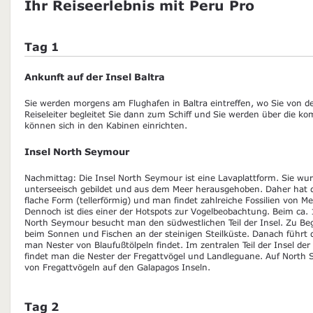
Ihr Reiseerlebnis mit Peru Pro
Tag 1
Ankunft auf der Insel Baltra
Sie werden morgens am Flughafen in Baltra eintreffen, wo Sie von 
Reiseleiter begleitet Sie dann zum Schiff und Sie werden über die 
können sich in den Kabinen einrichten.
Insel North Seymour
Nachmittag: Die Insel North Seymour ist eine Lavaplattform. Sie wur
unterseeisch gebildet und aus dem Meer herausgehoben. Daher hat di
flache Form (tellerförmig) und man findet zahlreiche Fossilien von M
Dennoch ist dies einer der Hotspots zur Vogelbeobachtung. Beim ca
North Seymour besucht man den südwestlichen Teil der Insel. Zu Be
beim Sonnen und Fischen an der steinigen Steilküste. Danach führt 
man Nester von Blaufußtölpeln findet. Im zentralen Teil der Insel de
findet man die Nester der Fregattvögel und Landleguane. Auf North S
von Fregattvögeln auf den Galapagos Inseln.
Tag 2