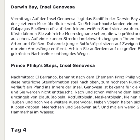
Darwin Bay, Insel Genovesa
Vormittag: Auf der Insel Genovesa liegt das Schiff in der Darwin Bay
der jetzt vom Meer überflutet wird. Die Schlauchboote landen einem
Galapagos Seelöwen oft auf dem feinen, weißen Sand sich ausruhen.
Küste können Sie zahlreiche Meeresleguane sehen, die wie prähistori
aussehen. Auf einer kurzen Strecke landeinwärts begegnen Ihnen im
Arten und Größen. Dutzende junger Rotfußtölpel sitzen auf Zweige
nur eine Armeslänge entfernt. Achten Sie außerdem auf die großen F
gekrönten Nachtreiher entlang des Weges.
Prince Philip's Steps, Insel Genovesa
Nachmittag: El Barranco, benannt nach dem Ehemann Prinz Philip von
diese natürliche Steinformation steil nach oben, zum höchsten Punkt 
verläuft ein Pfand ins Innere der Insel. Genovesa ist bekannt für die V
und Sie werden nicht enttäuscht. Nach und schon während dem leicht
umzingelt von Blaufußtölpeln, Rotfußtölpeln, Maskentölpeln, kleinen
Tauben und noch viele weitere Küstenvögel. Neben Vögeln halten sic
Klippenkrabben, Meerechsen und Seelöwen auf. Und mit ein wenig G
Hammerhai im Wasser.
Tag 4