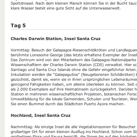
Spottdrossel. Nach dem kleinen Marsch können Sie in der Bucht ta
klare Wasser bietet eine gute Sicht auf die Unterwasserwelt.
Tag 5
Charles Darwin Station, Insel Santa Cruz
Vormittag: Besuch der Galapagos-Riesenschildkröten und Landlegu
berühmte Lonesome George (das letzte erhaltene Exemplar der Insel 
Das Zentrum wird von den Mitarbeitern des Galapagos-Nationalpark
Wissenschaftlern der Charles Darwin Station (CDS) verwaltet. Hier sc
Santiago und Santa Cruz Islands ohne die Gefahr eingeführter Arten
Inkubation werden die "Galapaguitos" (Neugeborenen Schildkröten) b
gezüchtet, damit sie, wenn sie in ihren ursprünglichen Lebensräume
genügend Fähigkeiten haben, um alleine überleben zu können. Seit
als 2.000 Exemplare auf ihre Heimatinseln zurückgekehrt. Darüber h
Station in mehreren wissenschaftlichen Projekten, botanischen Fors
Umweltbildung für die lokale Gemeinden, Schulen und Touristen. Wen
Sie einen Bummel durch das Städtchen Puerto Ayora machen.
Hochland, Insel Santa Cruz
Nachmittag: Als einzige Insel die alle Vegetationszonen für Besucher 
großartiger Ort für einen kleinen Ausflug ins Hochland. Schon vom S
großartigen Flora und Fauna begrüßt, die Ihnen bis auf den höchsten 