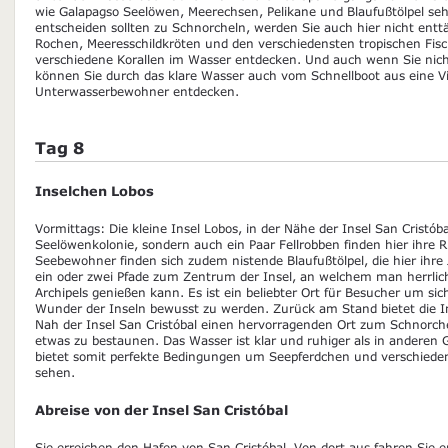
wie Galapagso Seelöwen, Meerechsen, Pelikane und Blaufußtölpel se
entscheiden sollten zu Schnorcheln, werden Sie auch hier nicht ent
Rochen, Meeresschildkröten und den verschiedensten tropischen Fis
verschiedene Korallen im Wasser entdecken. Und auch wenn Sie nich
können Sie durch das klare Wasser auch vom Schnellboot aus eine Vi
Unterwasserbewohner entdecken.
Tag 8
Inselchen Lobos
Vormittags: Die kleine Insel Lobos, in der Nähe der Insel San Cristób
Seelöwenkolonie, sondern auch ein Paar Fellrobben finden hier ihre R
Seebewohner finden sich zudem nistende Blaufußtölpel, die hier ihre
ein oder zwei Pfade zum Zentrum der Insel, an welchem man herrlic
Archipels genießen kann. Es ist ein beliebter Ort für Besucher um sic
Wunder der Inseln bewusst zu werden. Zurück am Stand bietet die In
Nah der Insel San Cristóbal einen hervorragenden Ort zum Schnorch
etwas zu bestaunen. Das Wasser ist klar und ruhiger als in anderen
bietet somit perfekte Bedingungen um Seepferdchen und verschieden
sehen.
Abreise von der Insel San Cristóbal
Sie erreichen den Hafen von San Cristóbal. Von dort aus fahren Sie