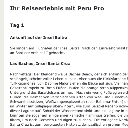
Ihr Reiseerlebnis mit Peru Pro
Tag 1
Ankunft auf der Insel Baltra
Sie landen am Flughafen der Insel Baltra. Nach den Einreiseformali
an Bord der Archipell I gebracht.
Las Bachas, Insel Santa Cruz
Nachmittags: Der blendend weiße Bachas Beach, der sich entlang der
schlängelt, scheint voller Leben zu sein. Aber auch die türkisfarben
Tuff-Kegel-Insel von Daphne Major ziehen die Blicke auf sich. Viel näh
Gezeitentümpeln zu Ihren Füßen, laufen die orange-roten Klippenkr
Untergrund des Basaltfelsens umher. Nach ein wenig Fußweg erreic
Dünen, die Heimat von verschiedenen Arten von Wat- und Küstenvögel
Schwarzhalsstelzen, Weißwangenspitzenten (oder Bahama-Enten) und
im Winter auf Galapagos überwintern, wie zum Beispiel Regenbrachvög
dieser Lagune auf. Sobald der Wasserstand sinkt und die Lagune in der
könnten Sie sogar auf einige amerikanische Flamingos treffen, die u
filtern, um nach Garnelen und Algen zu suchen. Die entlegene Nord
Santa Cruz ist zum bevorzugten Nistplatz der pazifischen grünen Me