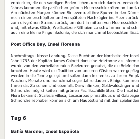
entdecken, die den sandigen Boden lieben, um sich darin zu verstec
Jahres kommen die pazifischen grünen Meeresschildkröten an Land, u
Am nächsten Morgen können Sie eventuell ihre Spuren in den Dünen 
noch einen erschöpften und verspäteten Nachzügler ins Meer zurück
zum olivgrünen Strand zurück, um dort in mitten von Meeresschildkr
und, mit etwas Glück, Weißspitzen-Riffhaien zu schwimmen und schno
auch eine kleine Pinguinkolonie, die sich manchmal beobachten lässt
Post Office Bay, Insel Floreana
Nachmittags: Nasse Landung. Diese Bucht an der Nordseite der Insel
Jahr 1793 der Kapitän James Colnett dort eine Holztonne als informell
wurde von den vorbeifahrenden Seeleuten genutzt, die die Briefe d
brachten. Heute wird die Tradition von unseren Gästen weiter gepfleg
werden in die Tonne gelegt und sollen dann kostenlos zu ihrem Emp
Wochen, Monate und manchmal sogar Jahre dauern. Einige kommen n
Ihnen da. Zu sehen sind ebenfalls Darwinfinken, Goldwaldsänger un
Schnorchelmöglichkeiten mit grünen Pazifikschildkröten. Die Insel is
Flora bekannt: Scalesia villosa, Lecocarpus pinnatifidus und Galapag
Schnorchelliebhaber können sich am Hauptstrand mit den spielende
Tag 6
Bahía Gardner, Insel Española