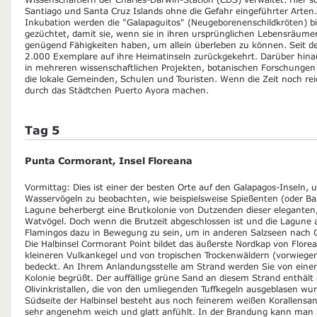
Santiago und Santa Cruz Islands ohne die Gefahr eingeführter Arten
Inkubation werden die "Galapaguitos" (Neugeborenenschildkröten) bi
gezüchtet, damit sie, wenn sie in ihren ursprünglichen Lebensräume
genügend Fähigkeiten haben, um allein überleben zu können. Seit d
2.000 Exemplare auf ihre Heimatinseln zurückgekehrt. Darüber hinau
in mehreren wissenschaftlichen Projekten, botanischen Forschungen
die lokale Gemeinden, Schulen und Touristen. Wenn die Zeit noch r
durch das Städtchen Puerto Ayora machen.
Tag 5
Punta Cormorant, Insel Floreana
Vormittag: Dies ist einer der besten Orte auf den Galapagos-Inseln
Wasservögeln zu beobachten, wie beispielsweise Spießenten (oder Ba
Lagune beherbergt eine Brutkolonie von Dutzenden dieser eleganten
Watvögel. Doch wenn die Brutzeit abgeschlossen ist und die Lagune 
Flamingos dazu in Bewegung zu sein, um in anderen Salzseen nach 
Die Halbinsel Cormorant Point bildet das äußerste Nordkap von Florea
kleineren Vulkankegel und von tropischen Trockenwäldern (vorwieg
bedeckt. An Ihrem Anlandungsstelle am Strand werden Sie von einer
Kolonie begrüßt. Der auffällige grüne Sand an diesem Strand enthält
Olivinkristallen, die von den umliegenden Tuffkegeln ausgeblasen wu
Südseite der Halbinsel besteht aus noch feinerem weißen Korallensan
sehr angenehm weich und glatt anfühlt. In der Brandung kann man