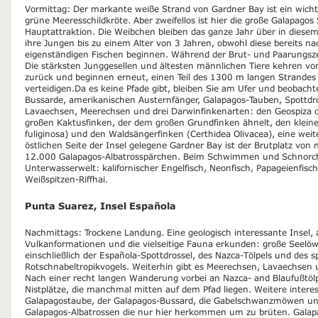
Vormittag: Der markante weiße Strand von Gardner Bay ist ein wichtig
grüne Meeresschildkröte. Aber zweifellos ist hier die große Galapagos
Hauptattraktion. Die Weibchen bleiben das ganze Jahr über in dies
ihre Jungen bis zu einem Alter von 3 Jahren, obwohl diese bereits n
eigenständigen Fischen beginnen. Während der Brut- und Paarungszei
Die stärksten Junggesellen und ältesten männlichen Tiere kehren vo
zurück und beginnen erneut, einen Teil des 1300 m langen Strandes 
verteidigen.Da es keine Pfade gibt, bleiben Sie am Ufer und beobacht
Bussarde, amerikanischen Austernfänger, Galapagos-Tauben, Spottdro
Lavaechsen, Meerechsen und drei Darwinfinkenarten: den Geospiza co
großen Kaktusfinken, der dem großen Grundfinken ähnelt, den klein
fuliginosa) und den Waldsängerfinken (Certhidea Olivacea), eine weit
östlichen Seite der Insel gelegene Gardner Bay ist der Brutplatz von 
12.000 Galapagos-Albatrosspärchen. Beim Schwimmen und Schnorchel
Unterwasserwelt: kalifornischer Engelfisch, Neonfisch, Papageienfis
Weißspitzen-Riffhai.
Punta Suarez, Insel Española
Nachmittags: Trockene Landung. Eine geologisch interessante Insel, a
Vulkanformationen und die vielseitige Fauna erkunden: große Seelö
einschließlich der Española-Spottdrossel, des Nazca-Tölpels und des 
Rotschnabeltropikvogels. Weiterhin gibt es Meerechsen, Lavaechsen 
Nach einer recht langen Wanderung vorbei an Nazca- and Blaufußtölp
Nistplätze, die manchmal mitten auf dem Pfad liegen. Weitere interes
Galapagostaube, der Galapagos-Bussard, die Gabelschwanzmöwen und
Galapagos-Albatrossen die nur hier herkommen um zu brüten. Galap