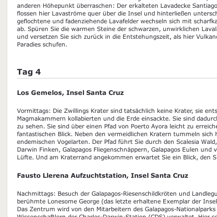
anderen Höhepunkt überraschen: Der erkalteten Lavadecke Santiago
flossen hier Lavaströme quer über die Insel und hinterließen unters
geflochtene und fadenziehende Lavafelder wechseln sich mit scharf
ab. Spüren Sie die warmen Steine der schwarzen, unwirklichen Lava
und versetzen Sie sich zurück in die Entstehungszeit, als hier Vulka
Paradies schufen.
Tag 4
Los Gemelos, Insel Santa Cruz
Vormittags: Die Zwillings Krater sind tatsächlich keine Krater, sie en
Magmakammern kollabierten und die Erde einsackte. Sie sind dadurc
zu sehen. Sie sind über einen Pfad von Poerto Ayora leicht zu erreic
fantastischen Blick. Neben den vermeidlichen Kratern tummeln sich h
endemischen Vogelarten. Der Pfad führt Sie durch den Scalesia Wald
Darwin Finken, Galapagos Fliegenschnäppern, Galapagos Eulen und 
Lüfte. Und am Kraterrand angekommen erwartet Sie ein Blick, den S
Fausto Llerena Aufzuchtstation, Insel Santa Cruz
Nachmittags: Besuch der Galapagos-Riesenschildkröten und Landle
berühmte Lonesome George (das letzte erhaltene Exemplar der Insel 
Das Zentrum wird von den Mitarbeitern des Galapagos-Nationalpark
Wissenschaftlern der Charles-Darwin-Station (CDS) verwaltet. Hier sc