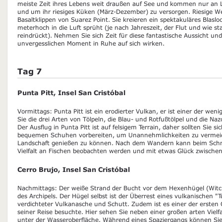
meiste Zeit ihres Lebens weit draußen auf See und kommen nur an L
und um ihr riesiges Küken (März-Dezember) zu versorgen. Riesige Wel
Basaltklippen von Suarez Point. Sie kreieren ein spektakuläres Blasl
meterhoch in die Luft sprüht (je nach Jahreszeit, der Flut und wie st
reindrückt). Nehmen Sie sich Zeit für diese fantastische Aussicht und
unvergesslichen Moment in Ruhe auf sich wirken.
Tag 7
Punta Pitt, Insel San Cristóbal
Vormittags: Punta Pitt ist ein erodierter Vulkan, er ist einer der we
Sie die drei Arten von Tölpeln, die Blau- und Rotfußtölpel und die N
Der Ausflug in Punta Pitt ist auf felsigem Terrain, daher sollten Sie s
bequemen Schuhen vorbereiten, um Unannehmlichkeiten zu vermeide
Landschaft genießen zu können. Nach dem Wandern kann beim Schno
Vielfalt an Fischen beobachten werden und mit etwas Glück zwische
Cerro Brujo, Insel San Cristóbal
Nachmittags: Der weiße Strand der Bucht vor dem Hexenhügel (Witch 
des Archipels. Der Hügel selbst ist der Überrest eines vulkanischen "T
verdichteter Vulkanasche und Schutt. Zudem ist es einer der ersten 
seiner Reise besuchte. Hier sehen Sie neben einer großen arten Vielf
unter der Wasseroberfläche. Während eines Spaziergangs können Sie