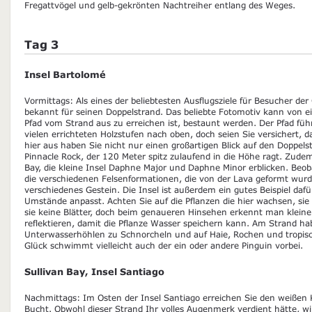
Fregattvögel und gelb-gekrönten Nachtreiher entlang des Weges.
Tag 3
Insel Bartolomé
Vormittags: Als eines der beliebtesten Ausflugsziele für Besucher der
bekannt für seinen Doppelstrand. Das beliebte Fotomotiv kann von ei
Pfad vom Strand aus zu erreichen ist, bestaunt werden. Der Pfad füh
vielen errichteten Holzstufen nach oben, doch seien Sie versichert, d
hier aus haben Sie nicht nur einen großartigen Blick auf den Doppel
Pinnacle Rock, der 120 Meter spitz zulaufend in die Höhe ragt. Zude
Bay, die kleine Insel Daphne Major und Daphne Minor erblicken. Be
die verschiedenen Felsenformationen, die von der Lava geformt wurde
verschiedenes Gestein. Die Insel ist außerdem ein gutes Beispiel dafü
Umstände anpasst. Achten Sie auf die Pflanzen die hier wachsen, si
sie keine Blätter, doch beim genaueren Hinsehen erkennt man kleine
reflektieren, damit die Pflanze Wasser speichern kann. Am Strand hab
Unterwasserhöhlen zu Schnorcheln und auf Haie, Rochen und tropisch
Glück schwimmt vielleicht auch der ein oder andere Pinguin vorbei.
Sullivan Bay, Insel Santiago
Nachmittags: Im Osten der Insel Santiago erreichen Sie den weißen K
Bucht. Obwohl dieser Strand Ihr volles Augenmerk verdient hätte, wi