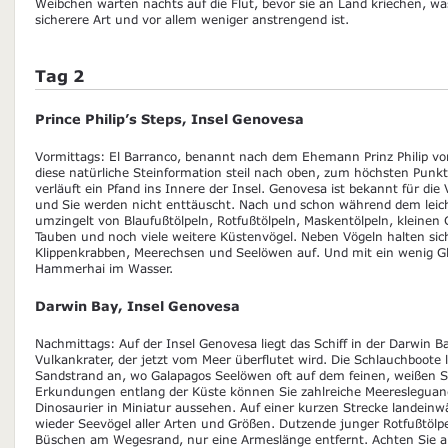
Weibchen warten nachts auf die Flut, bevor sie an Land kriechen, w
sicherere Art und vor allem weniger anstrengend ist.
Tag 2
Prince Philip’s Steps, Insel Genovesa
Vormittags: El Barranco, benannt nach dem Ehemann Prinz Philip von
diese natürliche Steinformation steil nach oben, zum höchsten Punkt 
verläuft ein Pfand ins Innere der Insel. Genovesa ist bekannt für die V
und Sie werden nicht enttäuscht. Nach und schon während dem leicht
umzingelt von Blaufußtölpeln, Rotfußtölpeln, Maskentölpeln, kleinen
Tauben und noch viele weitere Küstenvögel. Neben Vögeln halten sic
Klippenkrabben, Meerechsen und Seelöwen auf. Und mit ein wenig G
Hammerhai im Wasser.
Darwin Bay, Insel Genovesa
Nachmittags: Auf der Insel Genovesa liegt das Schiff in der Darwin B
Vulkankrater, der jetzt vom Meer überflutet wird. Die Schlauchboote
Sandstrand an, wo Galapagos Seelöwen oft auf dem feinen, weißen S
Erkundungen entlang der Küste können Sie zahlreiche Meeresleguane
Dinosaurier in Miniatur aussehen. Auf einer kurzen Strecke landei
wieder Seevögel aller Arten und Größen. Dutzende junger Rotfußtölpe
Büschen am Wegesrand, nur eine Armeslänge entfernt. Achten Sie a