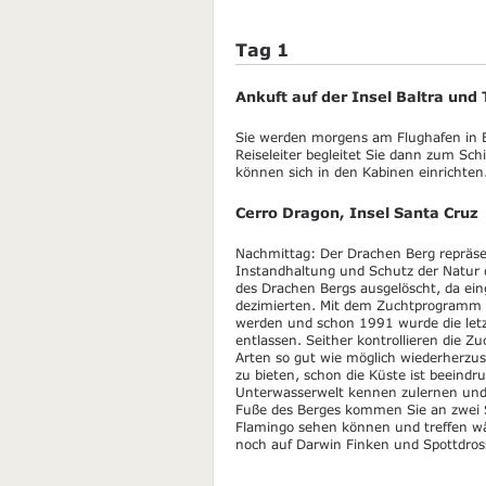
Tag 1
Ankuft auf der Insel Baltra und 
Sie werden morgens am Flughafen in B
Reiseleiter begleitet Sie dann zum Sc
können sich in den Kabinen einrichten
Cerro Dragon, Insel Santa Cruz
Nachmittag: Der Drachen Berg repräsen
Instandhaltung und Schutz der Natur d
des Drachen Bergs ausgelöscht, da ein
dezimierten. Mit dem Zuchtprogramm d
werden und schon 1991 wurde die letzt
entlassen. Seither kontrollieren die Z
Arten so gut wie möglich wiederherzust
zu bieten, schon die Küste ist beeindr
Unterwasserwelt kennen zulernen und
Fuße des Berges kommen Sie an zwei S
Flamingo sehen können und treffen wä
noch auf Darwin Finken und Spottdros