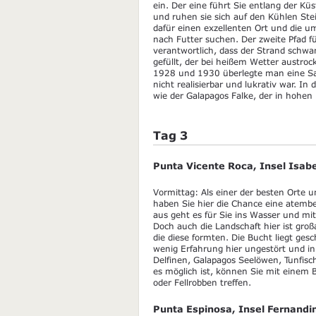
ein. Der eine führt Sie entlang der Küs
und ruhen sie sich auf den Kühlen Ste
dafür einen exzellenten Ort und die u
nach Futter suchen. Der zweite Pfad fü
verantwortlich, dass der Strand schwar
gefüllt, der bei heißem Wetter austroc
1928 und 1930 überlegte man eine Sal
nicht realisierbar und lukrativ war. I
wie der Galapagos Falke, der in hohen 
Tag 3
Punta Vicente Roca, Insel Isab
Vormittag: Als einer der besten Orte 
haben Sie hier die Chance eine atemb
aus geht es für Sie ins Wasser und mi
Doch auch die Landschaft hier ist groß
die diese formten. Die Bucht liegt ges
wenig Erfahrung hier ungestört und i
Delfinen, Galapagos Seelöwen, Tunfis
es möglich ist, können Sie mit einem
oder Fellrobben treffen.
Punta Espinosa, Insel Fernandi