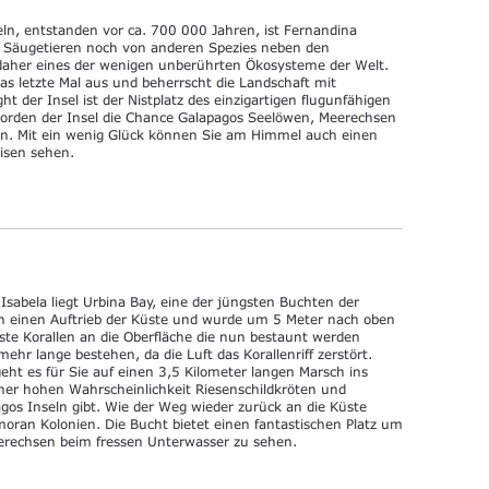
eln, entstanden vor ca. 700 000 Jahren, ist Fernandina
on Säugetieren noch von anderen Spezies neben den
daher eines der wenigen unberührten Ökosysteme der Welt.
s letzte Mal aus und beherrscht die Landschaft mit
t der Insel ist der Nistplatz des einzigartigen flugunfähigen
orden der Insel die Chance Galapagos Seelöwen, Meerechsen
en. Mit ein wenig Glück können Sie am Himmel auch einen
isen sehen.
Isabela liegt Urbina Bay, eine der jüngsten Buchten der
h einen Auftrieb der Küste und wurde um 5 Meter nach oben
te Korallen an die Oberfläche die nun bestaunt werden
ehr lange bestehen, da die Luft das Korallenriff zerstört.
eht es für Sie auf einen 3,5 Kilometer langen Marsch ins
einer hohen Wahrscheinlichkeit Riesenschildkröten und
gos Inseln gibt. Wie der Weg wieder zurück an die Küste
rmoran Kolonien. Die Bucht bietet einen fantastischen Platz um
rechsen beim fressen Unterwasser zu sehen.