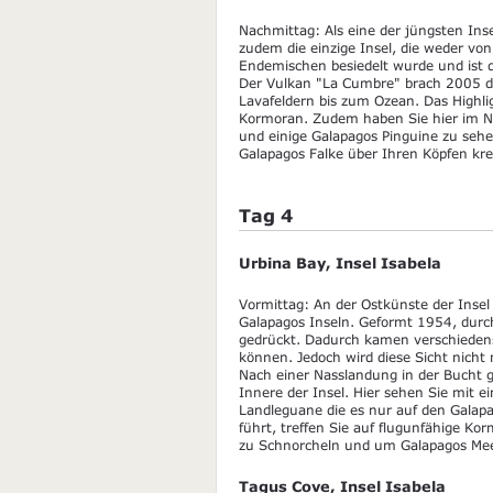
Nachmittag: Als eine der jüngsten Ins
zudem die einzige Insel, die weder v
Endemischen besiedelt wurde und ist 
Der Vulkan "La Cumbre" brach 2005 da
Lavafeldern bis zum Ozean. Das Highligh
Kormoran. Zudem haben Sie hier im N
und einige Galapagos Pinguine zu seh
Galapagos Falke über Ihren Köpfen kre
Tag 4
Urbina Bay, Insel Isabela
Vormittag: An der Ostkünste der Insel 
Galapagos Inseln. Geformt 1954, durc
gedrückt. Dadurch kamen verschiedens
können. Jedoch wird diese Sicht nicht m
Nach einer Nasslandung in der Bucht g
Innere der Insel. Hier sehen Sie mit 
Landleguane die es nur auf den Galapa
führt, treffen Sie auf flugunfähige Ko
zu Schnorcheln und um Galapagos Mee
Tagus Cove, Insel Isabela