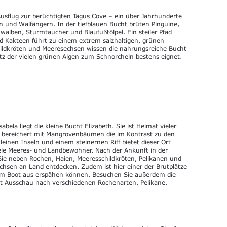
sflug zur berüchtigten Tagus Cove – ein über Jahrhunderte
en und Walfängern. In der tiefblauen Bucht brüten Pinguine,
alben, Sturmtaucher und Blaufußtölpel. Ein steiler Pfad
 Kakteen führt zu einem extrem salzhaltigen, grünen
ildkröten und Meeresechsen wissen die nahrungsreiche Bucht
rotz der vielen grünen Algen zum Schnorcheln bestens eignet.
abela liegt die kleine Bucht Elizabeth. Sie ist Heimat vieler
st bereichert mit Mangrovenbäumen die im Kontrast zu den
einen Inseln und einem steinernen Riff bietet dieser Ort
iele Meeres- und Landbewohner. Nach der Ankunft in der
ie neben Rochen, Haien, Meeresschildkröten, Pelikanen und
sen an Land entdecken. Zudem ist hier einer der Brutplätze
dem Boot aus erspähen können. Besuchen Sie außerdem die
t Ausschau nach verschiedenen Rochenarten, Pelikane,