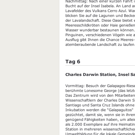
Nachmittag: Nach einer kurzen Fahrt i
Bucht auf der Insel Isabela. An Land 
Lavafelder des Vulkans Cerro Azul. Wa
blicken Sie auf die Lagunen und Bec
der Lavalandschaft. Diese Oase bietet 
Meeresschildkröten oder Haie genießen 
Wasser wunderbar bestaunen können.
Pinguinen, verschiedenen Vögeln wie a
Ausflug gibt Ihnen die Chance Meeres
atemberaubende Landschaft zu laufen
Tag 6
Charles Darwin Station, Insel S
Vormittag: Besuch der Galapagos-Rie
berühmte Lonesome George (das letzte 
Das Zentrum wird von den Mitarbeiter
Wissenschaftlern der Charles Darwin St
Santiago und Santa Cruz Islands ohne 
Inkubation werden die "Galapaguitos"
gezüchtet, damit sie, wenn sie in ihr
genügend Fähigkeiten haben, um allei
als 2.000 Exemplare auf ihre Heimatin
Station in mehreren wissenschaftliche
Umweltbildung für die lokale Gemeinde