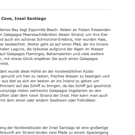
Cove, Insel Santiago
James Bay liegt Espumilla Beach. Neben an Felsen fressenden
 Galapagos Meeresschildkröten diesen Strand, um ihre Eier
nd auch ein schönes Schnorchel-Erlebnis, hier wurden Haie,
 beobachtet. Weiter geht es auf einen Pfad, der ins Innere
onalen Lagune, die teilweise aufgrund der Algen im Wasser
 auf Galapagos Flamingos, Bahamaenten und viele weitere
en, mit etwas Glück erspähen Sie auch einen Galapagos
reist.
ndert wurde diese Höhle an der nordwestlichen Küste
 genutzt um hier zu rasten, frisches Wasser zu besorgen und
er aus biet es sich am besten an ins Inland zu gehen um
Proviant auf das Schiff zu bringen, da das Schiff gut geschützt
utzutage nisten zahlreiche Galapagos Vogelarten an den
Lüften über dem roten Strand der Insel. Hier kann man auch
mit dem einen oder andern Seelöwen oder Fellrobben
ng der Nordwestküste der Insel Santiago ist eine großartige
r Ankunft am Strand landen zwei Pfade zu einem Spaziergang