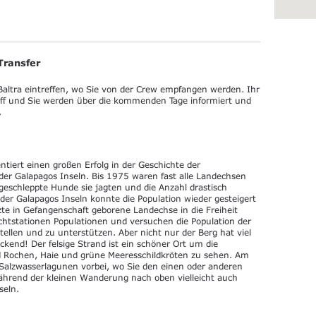
Transfer
altra eintreffen, wo Sie von der Crew empfangen werden. Ihr
hiff und Sie werden über die kommenden Tage informiert und
.
tiert einen großen Erfolg in der Geschichte der
er Galapagos Inseln. Bis 1975 waren fast alle Landechsen
geschleppte Hunde sie jagten und die Anzahl drastisch
er Galapagos Inseln konnte die Population wieder gesteigert
e in Gefangenschaft geborene Landechse in die Freiheit
uchtstationen Populationen und versuchen die Population der
ellen und zu unterstützen. Aber nicht nur der Berg hat viel
uckend! Der felsige Strand ist ein schöner Ort um die
 Rochen, Haie und grüne Meeresschildkröten zu sehen. Am
alzwasserlagunen vorbei, wo Sie den einen oder anderen
hrend der kleinen Wanderung nach oben vielleicht auch
seln.