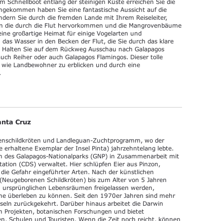
m Schnellboot entlang der steinigen Küste erreichen Sie die
angekommen haben Sie eine fantastische Aussicht auf die
ndern Sie durch die fremden Lande mit Ihrem Reiseleiter,
ken die durch die Flut hervorkommen und die Mangrovenbäume
eine großartige Heimat für einige Vogelarten und
das Wasser in den Becken der Flut, die Sie durch das klare
 Halten Sie auf dem Rückweg Ausschau nach Galapagos
uch Reiher oder auch Galapagos Flamingos. Dieser tolle
- wie Landbewohner zu erblicken und durch eine
.
anta Cruz
senschildkröten und Landleguan-Zuchtprogramm, wo der
erhaltene Exemplar der Insel Pinta) jahrzehntelang lebte.
n des Galapagos-Nationalparks (GNP) in Zusammenarbeit mit
ation (CDS) verwaltet. Hier schlüpfen Eier aus Pinzon,
die Gefahr eingeführter Arten. Nach der künstlichen
 (Neugeborenen Schildkröten) bis zum Alter von 5 Jahren
en ursprünglichen Lebensräumen freigelassen werden,
ne überleben zu können. Seit den 1970er Jahren sind mehr
seln zurückgekehrt. Darüber hinaus arbeitet die Darwin
n Projekten, botanischen Forschungen und bietet
n, Schulen und Touristen. Wenn die Zeit noch reicht, können