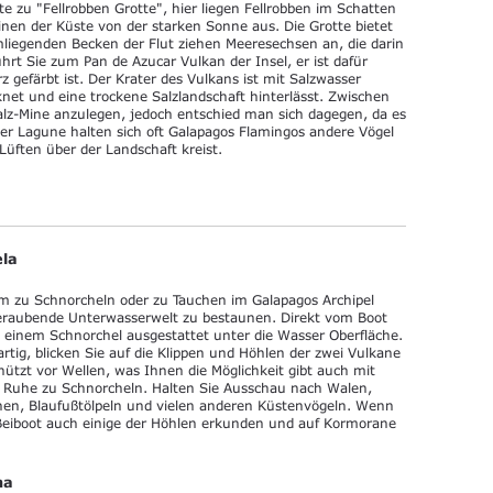
te zu "Fellrobben Grotte", hier liegen Fellrobben im Schatten
inen der Küste von der starken Sonne aus. Die Grotte bietet
mliegenden Becken der Flut ziehen Meeresechsen an, die darin
hrt Sie zum Pan de Azucar Vulkan der Insel, er ist dafür
z gefärbt ist. Der Krater des Vulkans ist mit Salzwasser
knet und eine trockene Salzlandschaft hinterlässt. Zwischen
z-Mine anzulegen, jedoch entschied man sich dagegen, da es
n der Lagune halten sich oft Galapagos Flamingos andere Vögel
Lüften über der Landschaft kreist.
ela
um zu Schnorcheln oder zu Tauchen im Galapagos Archipel
eraubende Unterwasserwelt zu bestaunen. Direkt vom Boot
t einem Schnorchel ausgestattet unter die Wasser Oberfläche.
artig, blicken Sie auf die Klippen und Höhlen der zwei Vulkane
chützt vor Wellen, was Ihnen die Möglichkeit gibt auch mit
n Ruhe zu Schnorcheln. Halten Sie Ausschau nach Walen,
chen, Blaufußtölpeln und vielen anderen Küstenvögeln. Wenn
 Beiboot auch einige der Höhlen erkunden und auf Kormorane
na