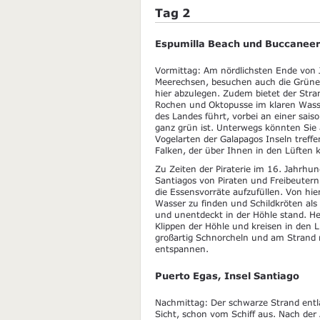
Tag 2
Espumilla Beach und Buccaneer 
Vormittag: Am nördlichsten Ende von 
Meerechsen, besuchen auch die Grünen
hier abzulegen. Zudem bietet der Stra
Rochen und Oktopusse im klaren Wasser
des Landes führt, vorbei an einer sais
ganz grün ist. Unterwegs könnten Sie
Vogelarten der Galapagos Inseln treff
Falken, der über Ihnen in den Lüften k
Zu Zeiten der Piraterie im 16. Jahrhu
Santiagos von Piraten und Freibeutern
die Essensvorräte aufzufüllen. Von hi
Wasser zu finden und Schildkröten als 
und unentdeckt in der Höhle stand. He
Klippen der Höhle und kreisen in den 
großartig Schnorcheln und am Strand 
entspannen.
Puerto Egas, Insel Santiago
Nachmittag: Der schwarze Strand entla
Sicht, schon vom Schiff aus. Nach de