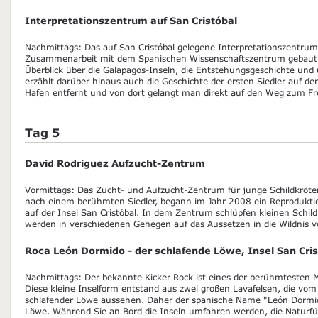
Interpretationszentrum auf San Cristóbal
Nachmittags: Das auf San Cristóbal gelegene Interpretationszentrum
Zusammenarbeit mit dem Spanischen Wissenschaftszentrum gebaut. 
Überblick über die Galapagos-Inseln, die Entstehungsgeschichte und 
erzählt darüber hinaus auch die Geschichte der ersten Siedler auf de
Hafen entfernt und von dort gelangt man direkt auf den Weg zum Fre
Tag 5
David Rodriguez Aufzucht-Zentrum
Vormittags: Das Zucht- und Aufzucht-Zentrum für junge Schildkröten
nach einem berühmten Siedler, begann im Jahr 2008 ein Reprodukti
auf der Insel San Cristóbal. In dem Zentrum schlüpfen kleinen Schil
werden in verschiedenen Gehegen auf das Aussetzen in die Wildnis vo
Roca León Dormido - der schlafende Löwe, Insel San Cris
Nachmittags: Der bekannte Kicker Rock ist eines der berühmtesten 
Diese kleine Inselform entstand aus zwei großen Lavafelsen, die vom
schlafender Löwe aussehen. Daher der spanische Name "León Dormid
Löwe. Während Sie an Bord die Inseln umfahren werden, die Naturfü