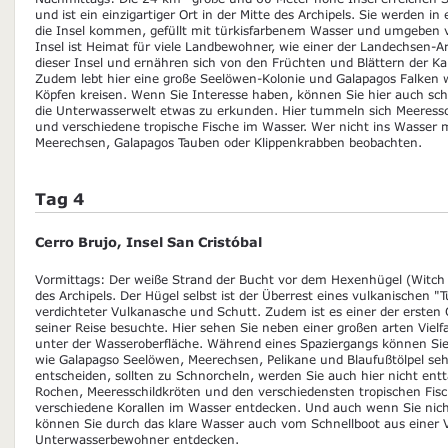
und ist ein einzigartiger Ort in der Mitte des Archipels. Sie werden i
die Insel kommen, gefüllt mit türkisfarbenem Wasser und umgeben v
Insel ist Heimat für viele Landbewohner, wie einer der Landechsen-Ar
dieser Insel und ernähren sich von den Früchten und Blättern der Ka
Zudem lebt hier eine große Seelöwen-Kolonie und Galapagos Falken
Köpfen kreisen. Wenn Sie Interesse haben, können Sie hier auch 
die Unterwasserwelt etwas zu erkunden. Hier tummeln sich Meeress
und verschiedene tropische Fische im Wasser. Wer nicht ins Wasser
Meerechsen, Galapagos Tauben oder Klippenkrabben beobachten.
Tag 4
Cerro Brujo, Insel San Cristóbal
Vormittags: Der weiße Strand der Bucht vor dem Hexenhügel (Witch Hi
des Archipels. Der Hügel selbst ist der Überrest eines vulkanischen "T
verdichteter Vulkanasche und Schutt. Zudem ist es einer der ersten 
seiner Reise besuchte. Hier sehen Sie neben einer großen arten Vielf
unter der Wasseroberfläche. Während eines Spaziergangs können Sie
wie Galapagso Seelöwen, Meerechsen, Pelikane und Blaufußtölpel se
entscheiden, sollten zu Schnorcheln, werden Sie auch hier nicht en
Rochen, Meeresschildkröten und den verschiedensten tropischen Fis
verschiedene Korallen im Wasser entdecken. Und auch wenn Sie nich
können Sie durch das klare Wasser auch vom Schnellboot aus einer V
Unterwasserbewohner entdecken.