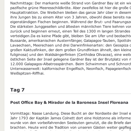
Nachmittags: Der markante weiße Strand von Gardner Bay ist ein wich
pazifische grüne Meeresschildkröte. Aber zweifellos ist hier die groß
Hauptattraktion. Die Weibchen bleiben das ganze Jahr über in dies
ihre Jungen bis zu einem Alter von 3 Jahren, obwohl diese bereits n
eigenständigen Fischen beginnen. Während der Brut- und Paarungszei
Die stärksten Junggesellen und ältesten männlichen Tiere kehren vo
zurück und beginnen erneut, einen Teil des 1300 m langen Strandes 
verteidigen.Da es keine Pfade gibt, bleiben Sie am Ufer und beobacht
Bussarde, amerikanischen Austernfänger, Galapagos-Tauben, Spottdro
Lavaechsen, Meerechsen und drei Darwinfinkenarten: den Geospiza co
großen Kaktusfinken, der dem großen Grundfinken ähnelt, den klein
fuliginosa) und den Waldsängerfinken (Certhidea Olivacea), eine weit
östlichen Seite der Insel gelegene Gardner Bay ist der Brutplatz von 
12.000 Galapagos-Albatrosspärchen. Beim Schwimmen und Schnorchel
Unterwasserwelt: kalifornischer Engelfisch, Neonfisch, Papageienfis
Weißspitzen-Riffhai.
Tag 7
Post Office Bay & Mirador de la Baronesa Insel Floreana
Vormittags: Nasse Landung. Diese Bucht an der Nordseite der Insel e
Jahr 1793 der Kapitän James Colnett dort eine Holztonne als informell
wurde von den vorbeifahrenden Seeleuten genutzt, die die Briefe d
brachten. Heute wird die Tradition von unseren Gästen weiter gepfleg