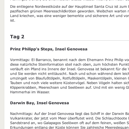
Die entlegene Nordwestküste auf der Hauptinsel Santa Cruz ist zum 
pazifischen grünen Meeresschildkröten geworden. Weibchen warten na
Land kriechen, was eine weniger bemerkte und sicherere Art und vo
ist.
Tag 2
Prinz Philipp's Steps, Insel Genovesa
Vormittags: El Barranco, benannt nach dem Ehemann Prinz Philip von
diese natürliche Steinformation steil nach oben, zum höchsten Punkt 
verläuft ein Pfand ins Innere der Insel. Genovesa ist bekannt für die V
und Sie werden nicht enttäuscht. Nach und schon während dem leicht
umzingelt von Blaufußtölpeln, Rotfußtölpeln, Maskentölpeln, kleinen
Tauben und noch viele weitere Küstenvögel. Neben Vögeln halten sic
Klippenkrabben, Meerechsen und Seelöwen auf. Und mit ein wenig G
Hammerhai im Wasser.
Darwin Bay, Insel Genovesa
Nachmittags: Auf der Insel Genovesa liegt das Schiff in der Darwin B
Vulkankrater, der jetzt vom Meer überflutet wird. Die Schlauchboote
Sandstrand an, wo Galapagos Seelöwen oft auf dem feinen, weißen S
Erkundungen entlang der Küste können Sie zahlreiche Meeresleguane