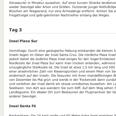
Dinosaurier in Miniatur aussehen. Auf einer kurzen Strecke landei
wieder Seevögel aller Arten und Größen. Dutzende junger Rotfußtölpe
Büschen am Wegesrand, nur eine Armeslänge entfernt. Achten Sie a
Fregattvögel und gelb-gekrönten Nachtreiher entlang des Weges.
Tag 3
Insel Plaza Sur
Vormittags: Durch eine geologische Hebung entstanden die kleinen In
Inseln liegen im Osten der Insel Santa Cruz. Die nördliche Plaza Inse
jedoch bietet die südliche Plaza Insel einiges für den Vogel-Entdeck
Nordküste der Insel Plaza Sur kann man trocken anlanden, während
unzugängliche Steilküste ist. Die Insel ist etwa 1,5 km lang und 500 
einer ansehnlichen Zahl von Riesenopuntien und einem Meer von Ses
endemisch auf den Inseln. Die Sesuvien mit ihren mandelförmigen Blä
von Dezember bis Mai grün und werde in der Trockenzeit dann zunächs
und verleihen der Insel damit ein etwas unirdisches Aussehen. Am L
Seelöwen. Von dort aus wandern Sie zum Kliff. Auf dem Weg sehen Sie
Landleguane. Ein idealer Ort zum Bestaunen der Flugmanöver der
anderer Seevögel.
Insel Santa Fé
Nachmittags: Die 24 km² große und 60 Meter hohe Insel erreichen S