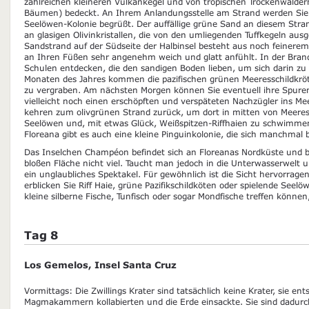
zahlreichen kleineren Vulkankegel und von tropischen Trockenwälder
Bäumen) bedeckt. An Ihrem Anlandungsstelle am Strand werden Sie 
Seelöwen-Kolonie begrüßt. Der auffällige grüne Sand an diesem Stra
an glasigen Olivinkristallen, die von den umliegenden Tuffkegeln au
Sandstrand auf der Südseite der Halbinsel besteht aus noch feinerem
an Ihren Füßen sehr angenehm weich und glatt anfühlt. In der Bra
Schulen entdecken, die den sandigen Boden lieben, um sich darin zu 
Monaten des Jahres kommen die pazifischen grünen Meeresschildkröt
zu vergraben. Am nächsten Morgen können Sie eventuell ihre Spure
vielleicht noch einen erschöpften und verspäteten Nachzügler ins Me
kehren zum olivgrünen Strand zurück, um dort in mitten von Meeressc
Seelöwen und, mit etwas Glück, Weißspitzen-Riffhaien zu schwimme
Floreana gibt es auch eine kleine Pinguinkolonie, die sich manchmal 
Das Inselchen Champéon befindet sich an Floreanas Nordküste und bi
bloßen Fläche nicht viel. Taucht man jedoch in die Unterwasserwelt u
ein unglaubliches Spektakel. Für gewöhnlich ist die Sicht hervorrag
erblicken Sie Riff Haie, grüne Pazifikschildköten oder spielende Seel
kleine silberne Fische, Tunfisch oder sogar Mondfische treffen können
Tag 8
Los Gemelos, Insel Santa Cruz
Vormittags: Die Zwillings Krater sind tatsächlich keine Krater, sie en
Magmakammern kollabierten und die Erde einsackte. Sie sind dadurc