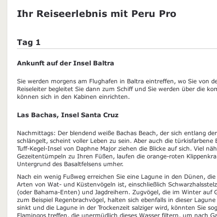
Ihr Reiseerlebnis mit Peru Pro
Tag 1
Ankunft auf der Insel Baltra
Sie werden morgens am Flughafen in Baltra eintreffen, wo Sie von 
Reiseleiter begleitet Sie dann zum Schiff und Sie werden über die 
können sich in den Kabinen einrichten.
Las Bachas, Insel Santa Cruz
Nachmittags: Der blendend weiße Bachas Beach, der sich entlang der
schlängelt, scheint voller Leben zu sein. Aber auch die türkisfarben
Tuff-Kegel-Insel von Daphne Major ziehen die Blicke auf sich. Viel näh
Gezeitentümpeln zu Ihren Füßen, laufen die orange-roten Klippenkr
Untergrund des Basaltfelsens umher.
Nach ein wenig Fußweg erreichen Sie eine Lagune in den Dünen, di
Arten von Wat- und Küstenvögeln ist, einschließlich Schwarzhalsste
(oder Bahama-Enten) und Jagdreihern. Zugvögel, die im Winter auf 
zum Beispiel Regenbrachvögel, halten sich ebenfalls in dieser Lagune
sinkt und die Lagune in der Trockenzeit salziger wird, könnten Sie so
Flamingos treffen, die unermüdlich dieses Wasser filtern, um nach 