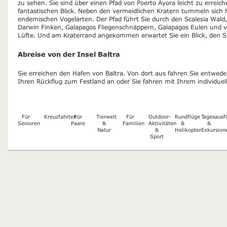
zu sehen. Sie sind über einen Pfad von Poerto Ayora leicht zu erreic
fantastischen Blick. Neben den vermeidlichen Kratern tummeln sich h
endemischen Vogelarten. Der Pfad führt Sie durch den Scalesia Wald
Darwin Finken, Galapagos Fliegenschnäppern, Galapagos Eulen und 
Lüfte. Und am Kraterrand angekommen erwartet Sie ein Blick, den S
Abreise von der Insel Baltra
Sie erreichen den Hafen von Baltra. Von dort aus fahren Sie entwed
Ihren Rückflug zum Festland an oder Sie fahren mit Ihrem individue
Für
Kreuzfahrten
Für
Tierwelt
Für
Outdoor-
Rundflüge
Tagesausf
Senioren
Paare
&
Familien
Aktivitäten
&
&
Natur
&
Helikopter
Exkursion
Sport