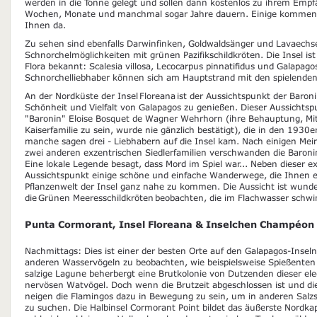
werden in die Tonne gelegt und sollen dann kostenlos zu ihrem Emp
Wochen, Monate und manchmal sogar Jahre dauern. Einige kommen n
Ihnen da.
Zu sehen sind ebenfalls Darwinfinken, Goldwaldsänger und Lavaechs
Schnorchelmöglichkeiten mit grünen Pazifikschildkröten. Die Insel is
Flora bekannt: Scalesia villosa, Lecocarpus pinnatifidus und Galapag
Schnorchelliebhaber können sich am Hauptstrand mit den spielende
An der Nordküste der Insel Floreana ist der Aussichtspunkt der Baron
Schönheit und Vielfalt von Galapagos zu genießen. Dieser Aussichtsp
"Baronin" Eloise Bosquet de Wagner Wehrhorn (ihre Behauptung, Mitg
Kaiserfamilie zu sein, wurde nie gänzlich bestätigt), die in den 1930e
manche sagen drei - Liebhabern auf die Insel kam. Nach einigen Me
zwei anderen exzentrischen Siedlerfamilien verschwanden die Baronin
Eine lokale Legende besagt, dass Mord im Spiel war... Neben dieser e
Aussichtspunkt einige schöne und einfache Wanderwege, die Ihnen e
Pflanzenwelt der Insel ganz nahe zu kommen. Die Aussicht ist wun
die Grünen Meeresschildkröten beobachten, die im Flachwasser sch
Punta Cormorant, Insel Floreana & Inselchen Champéon
Nachmittags: Dies ist einer der besten Orte auf den Galapagos-Inse
anderen Wasservögeln zu beobachten, wie beispielsweise Spießente
salzige Lagune beherbergt eine Brutkolonie von Dutzenden dieser ele
nervösen Watvögel. Doch wenn die Brutzeit abgeschlossen ist und d
neigen die Flamingos dazu in Bewegung zu sein, um in anderen Sal
zu suchen. Die Halbinsel Cormorant Point bildet das äußerste Nordkap