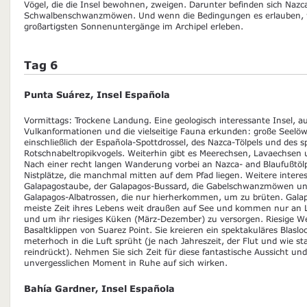
Vögel, die die Insel bewohnen, zweigen. Darunter befinden sich Nazca
Schwalbenschwanzmöwen. Und wenn die Bedingungen es erlauben, w
großartigsten Sonnenuntergänge im Archipel erleben.
Tag 6
Punta Suárez, Insel Española
Vormittags: Trockene Landung. Eine geologisch interessante Insel, au
Vulkanformationen und die vielseitige Fauna erkunden: große Seelö
einschließlich der Española-Spottdrossel, des Nazca-Tölpels und des 
Rotschnabeltropikvogels. Weiterhin gibt es Meerechsen, Lavaechsen 
Nach einer recht langen Wanderung vorbei an Nazca- and Blaufußtölp
Nistplätze, die manchmal mitten auf dem Pfad liegen. Weitere interes
Galapagostaube, der Galapagos-Bussard, die Gabelschwanzmöwen und
Galapagos-Albatrossen, die nur hierherkommen, um zu brüten. Gala
meiste Zeit ihres Lebens weit draußen auf See und kommen nur an L
und um ihr riesiges Küken (März-Dezember) zu versorgen. Riesige Wel
Basaltklippen von Suarez Point. Sie kreieren ein spektakuläres Blasl
meterhoch in die Luft sprüht (je nach Jahreszeit, der Flut und wie st
reindrückt). Nehmen Sie sich Zeit für diese fantastische Aussicht und
unvergesslichen Moment in Ruhe auf sich wirken.
Bahía Gardner, Insel Española