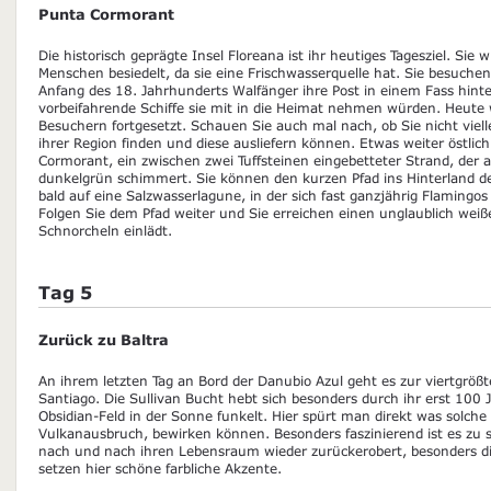
Punta Cormorant
Die historisch geprägte Insel Floreana ist ihr heutiges Tagesziel. Sie 
Menschen besiedelt, da sie eine Frischwasserquelle hat. Sie besuchen 
Anfang des 18. Jahrhunderts Walfänger ihre Post in einem Fass hinte
vorbeifahrende Schiffe sie mit in die Heimat nehmen würden. Heute w
Besuchern fortgesetzt. Schauen Sie auch mal nach, ob Sie nicht viell
ihrer Region finden und diese ausliefern können. Etwas weiter östlich
Cormorant, ein zwischen zwei Tuffsteinen eingebetteter Strand, der a
dunkelgrün schimmert. Sie können den kurzen Pfad ins Hinterland 
bald auf eine Salzwasserlagune, in der sich fast ganzjährig Flamin
Folgen Sie dem Pfad weiter und Sie erreichen einen unglaublich wei
Schnorcheln einlädt.
Tag 5
Zurück zu Baltra
An ihrem letzten Tag an Bord der Danubio Azul geht es zur viertgrößte
Santiago. Die Sullivan Bucht hebt sich besonders durch ihr erst 100 J
Obsidian-Feld in der Sonne funkelt. Hier spürt man direkt was solche
Vulkanausbruch, bewirken können. Besonders faszinierend ist es zu s
nach und nach ihren Lebensraum wieder zurückerobert, besonders d
setzen hier schöne farbliche Akzente.