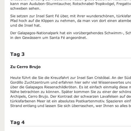
kann man Audubon-Sturmtaucher, Rotschnabel-Tropikvögel, Fregattv
schweben sehen.
Sie setzen zur Insel Sant Fé über, mit ihrer wunderschönen, türkisfa
Pfad hoch auf die Klippen zu nehmen, da man von dort einen atembe
und die Insel hat.
Der Galapagos-Nationalpark hat ein vorübergehendes Schwimm-, Sch
in den Gewässern um Santa Fé angeordnet.
Tag 3
Zu Cerro Brujo
Heute führt die Sie die Kreuzfahrt zur Insel San Cristóbal. An der Sü
Gordillo Zuchtzentrum und erfahren hier sehr viel Wissenswertes und
über die Galapagos Riesenschildkröten. Es ist einfach einmalig diese 
Nähe betrachten zu können. Später kommen Sie zu einer der schön
Archipels, Cerro Brujo. Der Kontrast der schwarzen Lavafelsen auf 
türkisfarbenen Meer ist ein absolutes Postkartenmotiv. Spazieren e
Strand entlang und lassen Sie sich überraschen, wer Ihnen so alles 
Tag 4