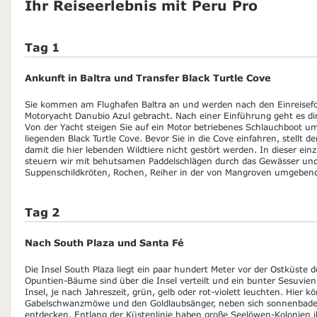
Ihr Reiseerlebnis mit Peru Pro
Tag 1
Ankunft in Baltra und Transfer Black Turtle Cove
Sie kommen am Flughafen Baltra an und werden nach den Einreisefor
Motoryacht Danubio Azul gebracht. Nach einer Einführung geht es dir
Von der Yacht steigen Sie auf ein Motor betriebenes Schlauchboot um 
liegenden Black Turtle Cove. Bevor Sie in die Cove einfahren, stellt d
damit die hier lebenden Wildtiere nicht gestört werden. In dieser ei
steuern wir mit behutsamen Paddelschlägen durch das Gewässer un
Suppenschildkröten, Rochen, Reiher in der von Mangroven umgeben
Tag 2
Nach South Plaza und Santa Fé
Die Insel South Plaza liegt ein paar hundert Meter vor der Ostküste d
Opuntien-Bäume sind über die Insel verteilt und ein bunter Sesuvien-
Insel, je nach Jahreszeit, grün, gelb oder rot-violett leuchten. Hier 
Gabelschwanzmöwe und den Goldlaubsänger, neben sich sonnenbad
entdecken. Entlang der Küstenlinie haben große Seelöwen-Kolonien i