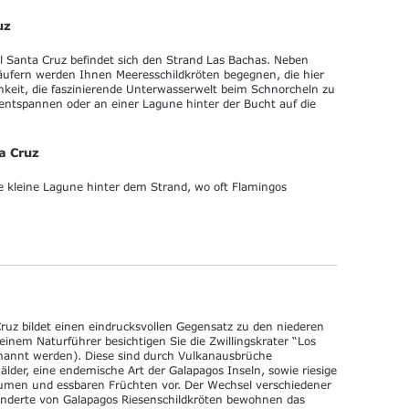
uz
l Santa Cruz befindet sich den Strand Las Bachas. Neben
äufern werden Ihnen Meeresschildkröten begegnen, die hier
chkeit, die faszinierende Unterwasserwelt beim Schnorcheln zu
ntspannen oder an einer Lagune hinter der Bucht auf die
a Cruz
e kleine Lagune hinter dem Strand, wo oft Flamingos
uz bildet einen eindrucksvollen Gegensatz zu den niederen
einem Naturführer besichtigen Sie die Zwillingskrater “Los
enannt werden). Diese sind durch Vulkanausbrüche
älder, eine endemische Art der Galapagos Inseln, sowie riesige
umen und essbaren Früchten vor. Der Wechsel verschiedener
Hunderte von Galapagos Riesenschildkröten bewohnen das