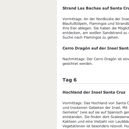
Strand Las Bachas auf Santa Cr
Vormittags: An der Nordküste der Inse
Blaufußtölpeln, Flamingos und Strandl
ihre Eier ablegen. Sie haben die Mögli
entdecken, am weißen Sandstrand zu e
Suche nach Flamingos zu gehen.
Cerro Dragón auf der Insel Sant
Nachmittags: Der Cerro Dragón ist ein
gesichtet werden.
Tag 6
Hochland der Insel Santa Cruz
Vormittags: Das Hochland von Santa Cr
und trockenen Gebieten der Insel. Mit 
Gemelos” (wie auf sie auf Spanisch g
entstanden. Sie finden dort Scalesienw
Kakteen und eine Vielzahl von Laubbä
Vegetationen ist besonders reizvoll. 