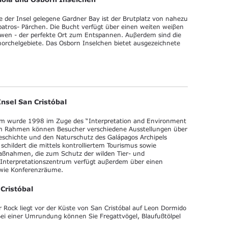
e der Insel gelegene Gardner Bay ist der Brutplatz von nahezu
batros- Pärchen. Die Bucht verfügt über einen weiten weiβen
löwen - der perfekte Ort zum Entspannen. Auβerdem sind die
chorchelgebiete. Das Osborn Inselchen bietet ausgezeichnete
nsel San Cristóbal
rum wurde 1998 im Zuge des “Interpretation and Environment
sem Rahmen können Besucher verschiedene Ausstellungen über
eschichte und den Naturschutz des Galápagos Archipels
childert die mittels kontrolliertem Tourismus sowie
ßnahmen, die zum Schutz der wilden Tier- und
s Interpretationszentrum verfügt auβerdem über einen
owie Konferenzräume.
Cristóbal
r Rock liegt vor der Küste von San Cristóbal auf Leon Dormido
 Bei einer Umrundung können Sie Fregattvögel, Blaufußtölpel