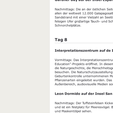
Nachmittags: Die an der östlichen Seit
allen der weltweit 12.000 Galapagosal
Sandstrand mit einer Vielzahl an See
felsigen Ufer groβartige Tauch- und S
Schnorchelplätze.
Tag 8
Interpretationszentrum auf de I
Vormittags: Das Interpretationszent
Education"-Projekts eröffnet. In die
die Naturgeschichte, die Menschheitsg
besuchen. Die Naturschutzausstellung s
Geburtenkontrolle unternommenen Ma
Pflanzenarten eingeleitet wurden. Da
Außenbereich, audiovisuelle Medien s
Leon Dormido auf der Insel San 
Nachmittags: Der Tuffsteinfelsen Kicke
und ist ein Nistplatz für Meeresvögel.
und Maskentölpel sehen.