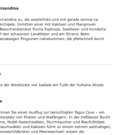
ernandina
rnandina zu, die westlichste und mit gerade einmal ca.
Archipels. Inmitten einer mit Kakteen und Mangroven
 Besucherstandort Punta Espinoza. Seelöwen und Hunderte
uf den schwarzen Lavafelsen und am Strand. Beim
 ansässigen Pinguinen nahekommen, die pfeilschnell durch
a
itte der Westküste von Isabela am Fuße der Vulkane Alcedo
a
men Sie einen Ausflug zur berüchtigten Tagus Cove – ein
kerplatz von Piraten und Walfängern. In der tiefblauen Bucht
ane, Noddi-Seeschwalben, Sturmtaucher und Blaufußtölpel.
ambaumwälder und Kakteen führt zu einem extrem salzhaltigen,
eresschildkröten und Meeresechsen wissen die