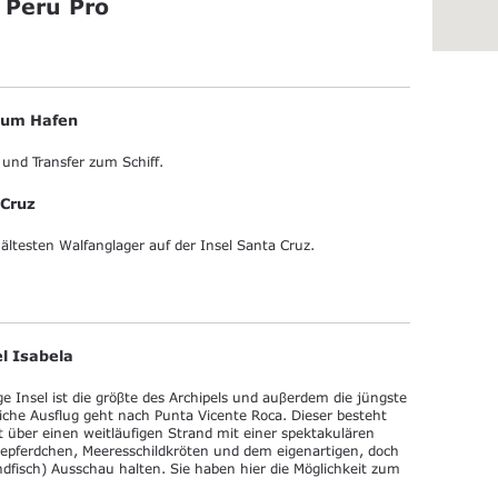
 Peru Pro
 zum Hafen
 und Transfer zum Schiff.
 Cruz
ältesten Walfanglager auf der Insel Santa Cruz.
l Isabela
e Insel ist die gröβte des Archipels und auβerdem die jüngste
iche Ausflug geht nach Punta Vicente Roca. Dieser besteht
 über einen weitläufigen Strand mit einer spektakulären
epferdchen, Meeresschildkröten und dem eigenartigen, doch
dfisch) Ausschau halten. Sie haben hier die Möglichkeit zum