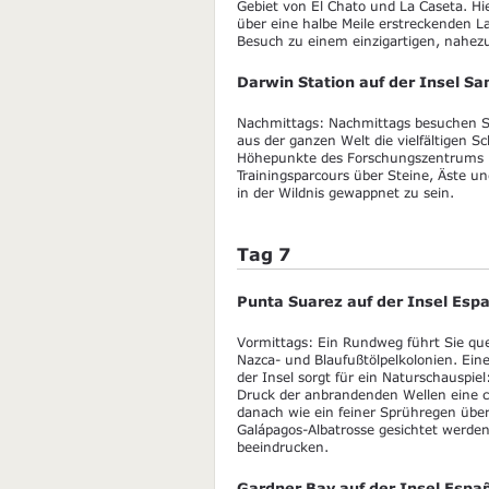
Gebiet von El Chato und La Caseta. Hie
über eine halbe Meile erstreckenden La
Besuch zu einem einzigartigen, nahezu
Darwin Station auf der Insel Sa
Nachmittags: Nachmittags besuchen Sie
aus der ganzen Welt die vielfältigen S
Höhepunkte des Forschungszentrums is
Trainingsparcours über Steine, Äste u
in der Wildnis gewappnet zu sein.
Tag 7
Punta Suarez auf der Insel Esp
Vormittags: Ein Rundweg führt Sie quer
Nazca- und Blaufußtölpelkolonien. Eine
der Insel sorgt für ein Naturschauspie
Druck der anbrandenden Wellen eine c
danach wie ein feiner Sprühregen üb
Galápagos-Albatrosse gesichtet werden
beeindrucken.
Gardner Bay auf der Insel Espa