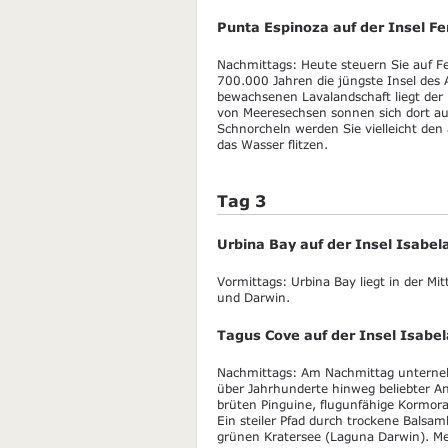
Punta Espinoza auf der Insel F
Nachmittags: Heute steuern Sie auf Fe
700.000 Jahren die jüngste Insel des 
bewachsenen Lavalandschaft liegt der
von Meeresechsen sonnen sich dort a
Schnorcheln werden Sie vielleicht den
das Wasser flitzen.
Tag 3
Urbina Bay auf der Insel Isabel
Vormittags: Urbina Bay liegt in der M
und Darwin.
Tagus Cove auf der Insel Isabel
Nachmittags: Am Nachmittag unterneh
über Jahrhunderte hinweg beliebter An
brüten Pinguine, flugunfähige Kormor
Ein steiler Pfad durch trockene Bals
grünen Kratersee (Laguna Darwin). Me