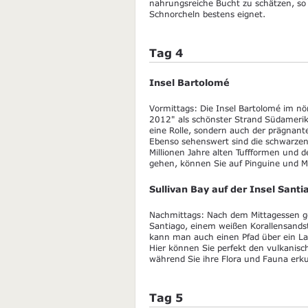
nahrungsreiche Bucht zu schätzen, so 
Schnorcheln bestens eignet.
Tag 4
Insel Bartolomé
Vormittags: Die Insel Bartolomé im nör
2012" als schönster Strand Südamerika
eine Rolle, sondern auch der prägnante
Ebenso sehenswert sind die schwarzen
Millionen Jahre alten Tuffformen und d
gehen, können Sie auf Pinguine und Me
Sullivan Bay auf der Insel Santi
Nachmittags: Nach dem Mittagessen ge
Santiago, einem weißen Korallensand
kann man auch einen Pfad über ein Lav
Hier können Sie perfekt den vulkanis
während Sie ihre Flora und Fauna erk
Tag 5