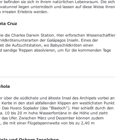
r befinden sie sich in ihrem natürlichen Lebensraum. Die sich
vatunnel liegen unterirdisch und lassen auf diese Weise ihren
 irrealen Erlebnis werden.
nta Cruz
 die Charles Darwin Station. Hier erforschen Wissenschaftler
childkrötenunterarten der Galápagos Inseln. Eines der
t die Aufzuchtstation, wo Babyschildkröten einen
nd sandige Treppen absolvieren, um für die kommenden Tage
añola
 über die südlichste und älteste Insel des Archipels vorbei an
 Kerbe in den steil abfallenden Klippen am westlichsten Punkt
l: Das Hueco Soplador (das "Blasloch"). Hier schießt durch den
a. 10 bis 20 m hohe Wasserfontäne in die Höhe und zieht
er das Ufer. Zwischen März und Dezember können zudem
, die mit einer Flügelspannweite von bis zu 2,40 m
ñola und Osborn Inselchen