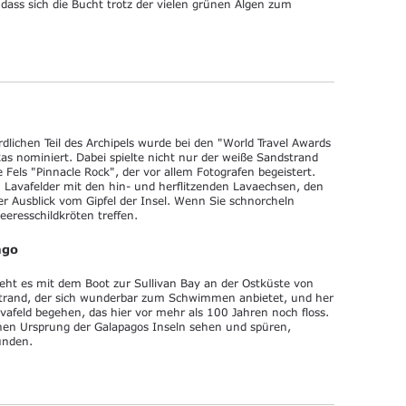
dass sich die Bucht trotz der vielen grünen Algen zum
dlichen Teil des Archipels wurde bei den "World Travel Awards
s nominiert. Dabei spielte nicht nur der weiße Sandstrand
 Fels "Pinnacle Rock", der vor allem Fotografen begeistert.
 Lavafelder mit den hin- und herflitzenden Lavaechsen, den
er Ausblick vom Gipfel der Insel. Wenn Sie schnorcheln
eresschildkröten treffen.
ago
ht es mit dem Boot zur Sullivan Bay an der Ostküste von
strand, der sich wunderbar zum Schwimmen anbietet, und her
afeld begehen, das hier vor mehr als 100 Jahren noch floss.
chen Ursprung der Galapagos Inseln sehen und spüren,
unden.