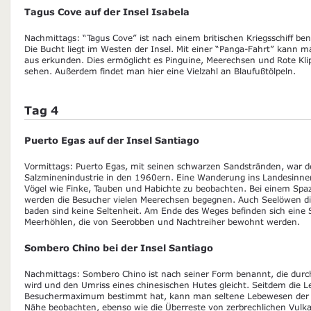
Tagus Cove auf der Insel Isabela
Nachmittags: “Tagus Cove” ist nach einem britischen Kriegsschiff be
Die Bucht liegt im Westen der Insel. Mit einer “Panga-Fahrt” kann m
aus erkunden. Dies ermöglicht es Pinguine, Meerechsen und Rote Kl
sehen. Außerdem findet man hier eine Vielzahl an Blaufußtölpeln.
Tag 4
Puerto Egas auf der Insel Santiago
Vormittags: Puerto Egas, mit seinen schwarzen Sandstränden, war de
Salzminenindustrie in den 1960ern. Eine Wanderung ins Landesinnere
Vögel wie Finke, Tauben und Habichte zu beobachten. Bei einem Spaz
werden die Besucher vielen Meerechsen begegnen. Auch Seelöwen die
baden sind keine Seltenheit. Am Ende des Weges befinden sich eine 
Meerhöhlen, die von Seerobben und Nachtreiher bewohnt werden.
Sombero Chino bei der Insel Santiago
Nachmittags: Sombero Chino ist nach seiner Form benannt, die durch
wird und den Umriss eines chinesischen Hutes gleicht. Seitdem die L
Besuchermaximum bestimmt hat, kann man seltene Lebewesen der G
Nähe beobachten, ebenso wie die Überreste von zerbrechlichen Vulk