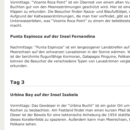
Vormittags: “Vicente Roca Point” ist ein Überrest von einem alten Vu
Buchten gut von den Meeresströmungen geschützt wird. Hier ist eine 
Klippen zu erkunden. Die Besucher finden Nazca- und Blaufußtölpel,
Aufgrund der Kaltwasserströmungen, die man hier vorfindet, gibt es
Unterwasserleben, was “Vicente Roca Point” zu einem der beliebtest
macht.
Punta Espinoza auf der Insel Fernandina
Nachmittags: “Punta Espinoza” ist ein langezogener Landstreifen au
Meerechsen auf den schwarzen Lavasteinen in der Sonne wärmen. We
ist der berühmte flugunfähige Kormoran, Galapagos Pinguine, Pelik
können die Besucher die verschiedene Typen von Lavaströmen verg
erkunden.
Tag 3
Urbina Bay auf der Insel Isabela
Vormittags: Das Gewässer in der “Urbina Bucht” ist ein guter Ort u
Rochen zu beobachten. Am Festland findet man einen kurzen Pfad der 
Dieser ist der Beweis für eine tektonische Anhebung die 1954 stattfa
dieses Korallenfelds zu spazieren. Außerdem kann man Meerechsen,
Pelikane sehen.