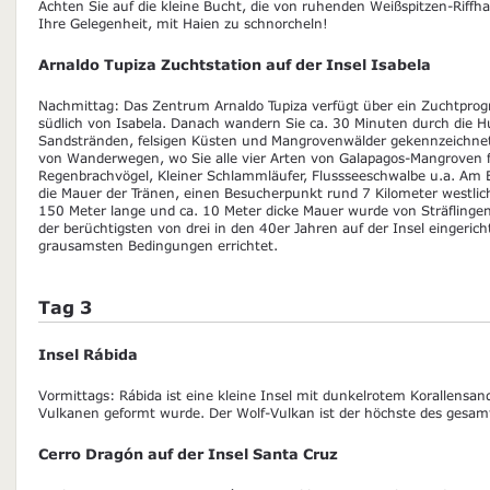
Achten Sie auf die kleine Bucht, die von ruhenden Weißspitzen-Riffha
Ihre Gelegenheit, mit Haien zu schnorcheln!
Arnaldo Tupiza Zuchtstation auf der Insel Isabela
Nachmittag: Das Zentrum Arnaldo Tupiza verfügt über ein Zuchtpro
südlich von Isabela. Danach wandern Sie ca. 30 Minuten durch die H
Sandstränden, felsigen Küsten und Mangrovenwälder gekennzeichnet.
von Wanderwegen, wo Sie alle vier Arten von Galapagos-Mangroven 
Regenbrachvögel, Kleiner Schlammläufer, Flussseeschwalbe u.a. Am 
die Mauer der Tränen, einen Besucherpunkt rund 7 Kilometer westlich
150 Meter lange und ca. 10 Meter dicke Mauer wurde von Sträflingen 
der berüchtigsten von drei in den 40er Jahren auf der Insel eingerich
grausamsten Bedingungen errichtet.
Tag 3
Insel Rábida
Vormittags: Rábida ist eine kleine Insel mit dunkelrotem Korallensand
Vulkanen geformt wurde. Der Wolf-Vulkan ist der höchste des gesam
Cerro Dragón auf der Insel Santa Cruz